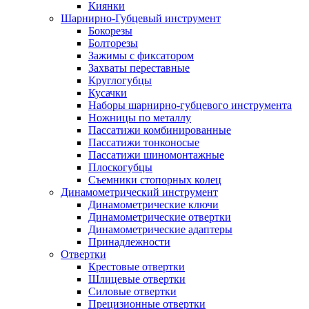
Киянки
Шарнирно-Губцевый инструмент
Бокорезы
Болторезы
Зажимы с фиксатором
Захваты переставные
Круглогубцы
Кусачки
Наборы шарнирно-губцевого инструмента
Ножницы по металлу
Пассатижи комбинированные
Пассатижи тонконосые
Пассатижи шиномонтажные
Плоскогубцы
Съемники стопорных колец
Динамометрический инструмент
Динамометрические ключи
Динамометрические отвертки
Динамометрические адаптеры
Принадлежности
Отвертки
Крестовые отвертки
Шлицевые отвертки
Силовые отвертки
Прецизионные отвертки