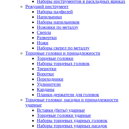
Наборы инструментов в раскладных ящиках
Режущий инструмент
Наборы надфилей
Напильники
Наборы напильников
Ножовки по металлу
Сверла
Развертки
Ножи
Наборы сверел по металлу
Торцевые головки и принадлежности
Торцевые головки
Наборы торцевых головок
Трещотки
Воротки
Переходники
Удлинители
Карданы
Планки-держатели для головок
Торцевые головки, насадки и принадлежности
ударные
Вставки (биты) ударные
Торцевые головки ударные
Наборы торцевых ударных головок
Наборы торцевых ударных насадок