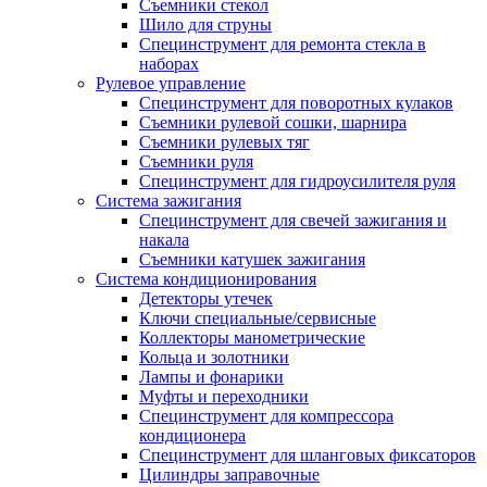
Съемники стекол
Шило для струны
Специнструмент для ремонта стекла в
наборах
Рулевое управление
Специнструмент для поворотных кулаков
Съемники рулевой сошки, шарнира
Съемники рулевых тяг
Съемники руля
Специнструмент для гидроусилителя руля
Система зажигания
Специнструмент для свечей зажигания и
накала
Съемники катушек зажигания
Система кондиционирования
Детекторы утечек
Ключи специальные/сервисные
Коллекторы манометрические
Кольца и золотники
Лампы и фонарики
Муфты и переходники
Специнструмент для компрессора
кондиционера
Специнструмент для шланговых фиксаторов
Цилиндры заправочные