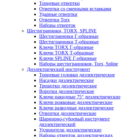
Торцевые отвертки
Отвертки со сменными вставками
Ударные отвертки
Отвертки Torx
Наборы отверток
Шестигранники, TORX, SPLINE
Шестигранники Г-образные
Шестигранники Т-образные
Ключи TORX Г-образные
Ключи TORX Т-образные
Ключи SPLINE Г-образные
Наборы шестигранников, Torx, Spline
Диэлектрический инструмент
Торцевые головки диэлектрические
Насадки диэлектрические
Трещотки диэлектрические
Воротки диэлектрические
Ключи накидные 75° диэлектрические
Ключи рожковые диэлектрические
Ключи разводные диэлектрические
Отвертки диэлектрические
Шарнирно-губцевый инструмент
диэлектрический
Удлинители диэлектрические
Наборы отверток диэлектрических