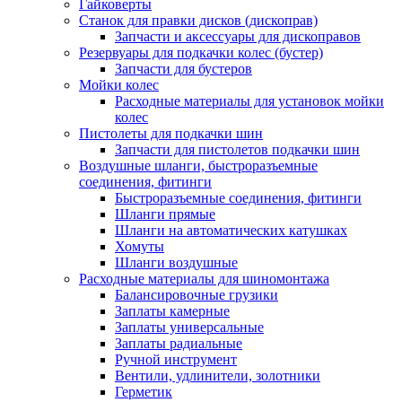
Гайковерты
Станок для правки дисков (дископрав)
Запчасти и аксессуары для дископравов
Резервуары для подкачки колес (бустер)
Запчасти для бустеров
Мойки колес
Расходные материалы для установок мойки
колес
Пистолеты для подкачки шин
Запчасти для пистолетов подкачки шин
Воздушные шланги, быстроразъемные
соединения, фитинги
Быстроразъемные соединения, фитинги
Шланги прямые
Шланги на автоматических катушках
Хомуты
Шланги воздушные
Расходные материалы для шиномонтажа
Балансировочные грузики
Заплаты камерные
Заплаты универсальные
Заплаты радиальные
Ручной инструмент
Вентили, удлинители, золотники
Герметик