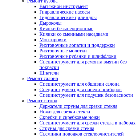
Ремонт кузова
Вытяжной инструмент
Гидравлические насосы
Гидравлические цилиндры
Дыроколы
Киянки безынерционные
Киянки со сменными насадками
Монтировки
Рихтовочные лопатки и поддержки
Рихтовочные молотки
Рихтовочные рубанки и шлифблоки
Специнструмент для ремонта вмятин без
покраски
Шпатели
Ремонт салона
Специнструмент для обшивки салона
Специнструмент для панели приборов
Специнструмент для подушек безопасности
Ремонт стекол
Держатели струны для срезки стекла
Ножи для срезки стекла
Скребки и скребковые ножи
Специнструмент для срезки стекла в наборах
Струны для срезки стекла
Съемники поводков стеклоочистителей