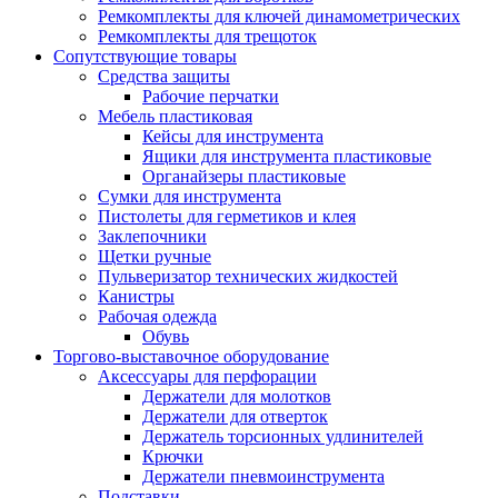
Ремкомплекты для ключей динамометрических
Ремкомплекты для трещоток
Сопутствующие товары
Средства защиты
Рабочие перчатки
Мебель пластиковая
Кейсы для инструмента
Ящики для инструмента пластиковые
Органайзеры пластиковые
Сумки для инструмента
Пистолеты для герметиков и клея
Заклепочники
Щетки ручные
Пульверизатор технических жидкостей
Канистры
Рабочая одежда
Обувь
Торгово-выставочное оборудование
Аксессуары для перфорации
Держатели для молотков
Держатели для отверток
Держатель торсионных удлинителей
Крючки
Держатели пневмоинструмента
Подставки