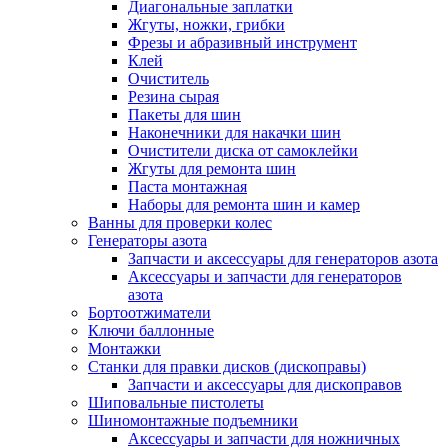
Диагональные заплатки
Жгуты, ножки, грибки
Фрезы и абразивный инструмент
Клей
Очиститель
Резина сырая
Пакеты для шин
Наконечники для накачки шин
Очистители диска от самоклейки
Жгуты для ремонта шин
Паста монтажная
Наборы для ремонта шин и камер
Ванны для проверки колес
Генераторы азота
Запчасти и аксессуары для генераторов азота
Аксессуары и запчасти для генераторов
азота
Бортоотжиматели
Ключи баллонные
Монтажки
Станки для правки дисков (дископравы)
Запчасти и аксессуары для дископравов
Шиповальные пистолеты
Шиномонтажные подъемники
Аксессуары и запчасти для ножничных