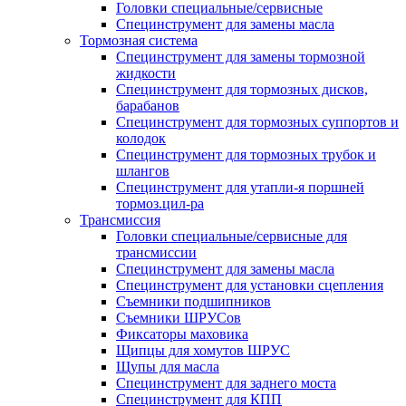
Головки специальные/сервисные
Специнструмент для замены масла
Тормозная система
Специнструмент для замены тормозной
жидкости
Специнструмент для тормозных дисков,
барабанов
Специнструмент для тормозных суппортов и
колодок
Специнструмент для тормозных трубок и
шлангов
Специнструмент для утапли-я поршней
тормоз.цил-ра
Трансмиссия
Головки специальные/сервисные для
трансмиссии
Специнструмент для замены масла
Специнструмент для установки сцепления
Съемники подшипников
Съемники ШРУСов
Фиксаторы маховика
Щипцы для хомутов ШРУС
Щупы для масла
Специнструмент для заднего моста
Специнструмент для КПП