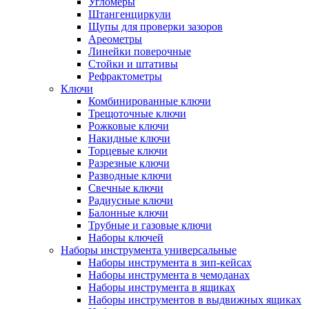
Угломеры
Штангенциркули
Щупы для проверки зазоров
Ареометры
Линейки поверочные
Стойки и штативы
Рефрактометры
Ключи
Комбинированные ключи
Трещоточные ключи
Рожковые ключи
Накидные ключи
Торцевые ключи
Разрезные ключи
Разводные ключи
Свечные ключи
Радиусные ключи
Балонные ключи
Трубные и газовые ключи
Наборы ключей
Наборы инструмента универсальные
Наборы инструмента в зип-кейсах
Наборы инструмента в чемоданах
Наборы инструмента в ящиках
Наборы инструментов в выдвижных ящиках