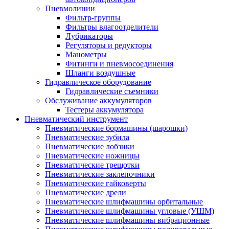
Пневмолинии
Фильтр-группы
Фильтры влагоотделители
Лубрикаторы
Регуляторы и редукторы
Манометры
Фитинги и пневмосоединения
Шланги воздушные
Гидравлическое оборудование
Гидравлические съемники
Обслуживание аккумуляторов
Тестеры аккумулятора
Пневматический инструмент
Пневматические бормашины (шарошки)
Пневматические зубила
Пневматические лобзики
Пневматические ножницы
Пневматические трещотки
Пневматические заклепочники
Пневматические гайковерты
Пневматические дрели
Пневматические шлифмашины орбитальные
Пневматические шлифмашины угловые (УШМ)
Пневматические шлифмашины вибрационные