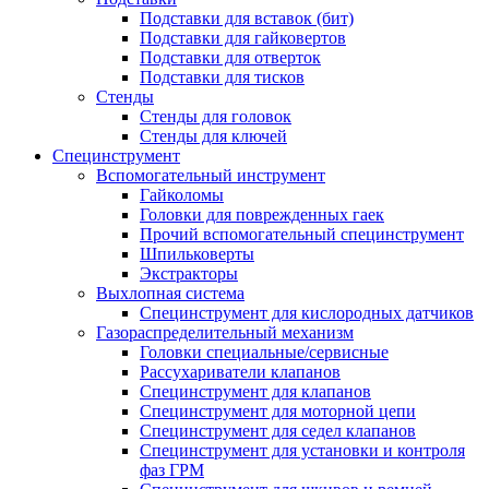
Подставки для вставок (бит)
Подставки для гайковертов
Подставки для отверток
Подставки для тисков
Стенды
Стенды для головок
Стенды для ключей
Специнструмент
Вспомогательный инструмент
Гайколомы
Головки для поврежденных гаек
Прочий вспомогательный специнструмент
Шпильковерты
Экстракторы
Выхлопная система
Специнструмент для кислородных датчиков
Газораспределительный механизм
Головки специальные/сервисные
Рассухариватели клапанов
Специнструмент для клапанов
Специнструмент для моторной цепи
Специнструмент для седел клапанов
Специнструмент для установки и контроля
фаз ГРМ