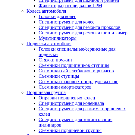
Специнструмент для шкивов и ремней
Фиксаторы распредвалов ГРМ
Колеса автомобиля
Головки для колес
Специнструмент для колес
Специнструмент для ремонта проколов
Специнструмент для ремонта шин и камер
Мультипликаторы
Подвеска автомобиля
Головки специальные/сервисные для
подвески
Стяжки пружин
Съемники подшипников ступицы
Съемники сайлентблоков и рычагов
Съемники ступицы
Съемники шаровых опор, рулевых тяг
Съемники амортизаторов
Поршневая группа
Оправки поршневых колец
Специнструмент для коленвала
Специнструмент для разжима поршневых
колец
Специнструмент для хонингования
цилиндров
Съемники поршневой группы