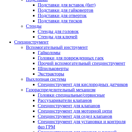
Подставки для вставок (бит)
Подставки для гайковертов
Подставки для отверток
Подставки для тисков
Стенды
Стенды для головок
Стенды для ключей
Специнструмент
Вспомогательный инструмент
Гайколомы
Головки для поврежденных гаек
Прочий вспомогательный специнструмент
Шпильковерты
Экстракторы
Выхлопная система
Специнструмент для кислородных датчиков
Газораспределительный механизм
Головки специальные/сервисные
Рассухариватели клапанов
Специнструмент для клапанов
Специнструмент для моторной цепи
Специнструмент для седел клапанов
Специнструмент для установки и контроля
фаз ГРМ