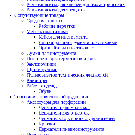
Ремкомплекты для ключей динамометрических
Ремкомплекты для трещоток
Сопутствующие товары
Средства защиты
Рабочие перчатки
Мебель пластиковая
Кейсы для инструмента
Ящики для инструмента пластиковые
Органайзеры пластиковые
Сумки для инструмента
Пистолеты для герметиков и клея
Заклепочники
Щетки ручные
Пульверизатор технических жидкостей
Канистры
Рабочая одежда
Обувь
Торгово-выставочное оборудование
Аксессуары для перфорации
Держатели для молотков
Держатели для отверток
Держатель торсионных удлинителей
Крючки
Держатели пневмоинструмента
Подставки