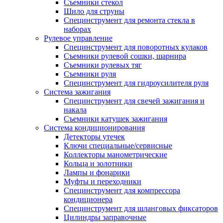
Съемники стекол
Шило для струны
Специнструмент для ремонта стекла в
наборах
Рулевое управление
Специнструмент для поворотных кулаков
Съемники рулевой сошки, шарнира
Съемники рулевых тяг
Съемники руля
Специнструмент для гидроусилителя руля
Система зажигания
Специнструмент для свечей зажигания и
накала
Съемники катушек зажигания
Система кондиционирования
Детекторы утечек
Ключи специальные/сервисные
Коллекторы манометрические
Кольца и золотники
Лампы и фонарики
Муфты и переходники
Специнструмент для компрессора
кондиционера
Специнструмент для шланговых фиксаторов
Цилиндры заправочные