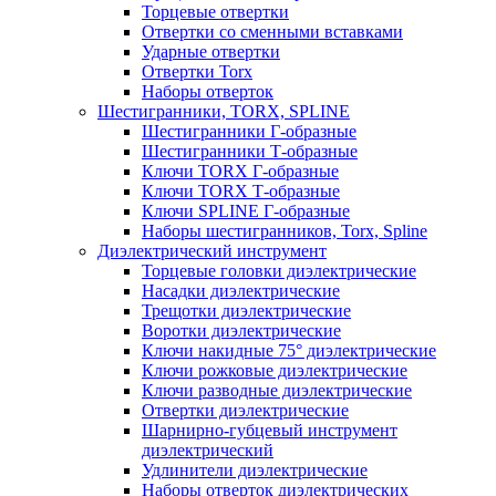
Торцевые отвертки
Отвертки со сменными вставками
Ударные отвертки
Отвертки Torx
Наборы отверток
Шестигранники, TORX, SPLINE
Шестигранники Г-образные
Шестигранники Т-образные
Ключи TORX Г-образные
Ключи TORX Т-образные
Ключи SPLINE Г-образные
Наборы шестигранников, Torx, Spline
Диэлектрический инструмент
Торцевые головки диэлектрические
Насадки диэлектрические
Трещотки диэлектрические
Воротки диэлектрические
Ключи накидные 75° диэлектрические
Ключи рожковые диэлектрические
Ключи разводные диэлектрические
Отвертки диэлектрические
Шарнирно-губцевый инструмент
диэлектрический
Удлинители диэлектрические
Наборы отверток диэлектрических