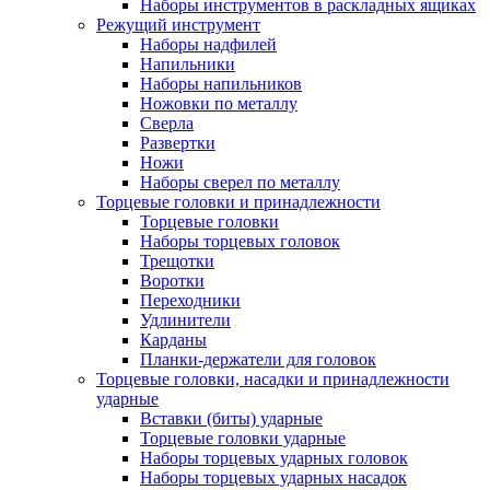
Наборы инструментов в раскладных ящиках
Режущий инструмент
Наборы надфилей
Напильники
Наборы напильников
Ножовки по металлу
Сверла
Развертки
Ножи
Наборы сверел по металлу
Торцевые головки и принадлежности
Торцевые головки
Наборы торцевых головок
Трещотки
Воротки
Переходники
Удлинители
Карданы
Планки-держатели для головок
Торцевые головки, насадки и принадлежности
ударные
Вставки (биты) ударные
Торцевые головки ударные
Наборы торцевых ударных головок
Наборы торцевых ударных насадок