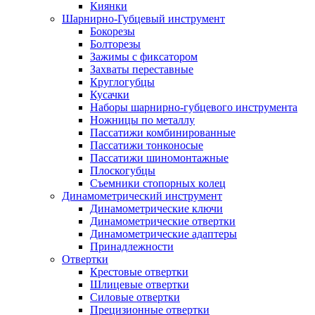
Киянки
Шарнирно-Губцевый инструмент
Бокорезы
Болторезы
Зажимы с фиксатором
Захваты переставные
Круглогубцы
Кусачки
Наборы шарнирно-губцевого инструмента
Ножницы по металлу
Пассатижи комбинированные
Пассатижи тонконосые
Пассатижи шиномонтажные
Плоскогубцы
Съемники стопорных колец
Динамометрический инструмент
Динамометрические ключи
Динамометрические отвертки
Динамометрические адаптеры
Принадлежности
Отвертки
Крестовые отвертки
Шлицевые отвертки
Силовые отвертки
Прецизионные отвертки