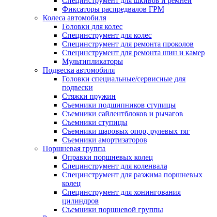
Специнструмент для шкивов и ремней
Фиксаторы распредвалов ГРМ
Колеса автомобиля
Головки для колес
Специнструмент для колес
Специнструмент для ремонта проколов
Специнструмент для ремонта шин и камер
Мультипликаторы
Подвеска автомобиля
Головки специальные/сервисные для
подвески
Стяжки пружин
Съемники подшипников ступицы
Съемники сайлентблоков и рычагов
Съемники ступицы
Съемники шаровых опор, рулевых тяг
Съемники амортизаторов
Поршневая группа
Оправки поршневых колец
Специнструмент для коленвала
Специнструмент для разжима поршневых
колец
Специнструмент для хонингования
цилиндров
Съемники поршневой группы