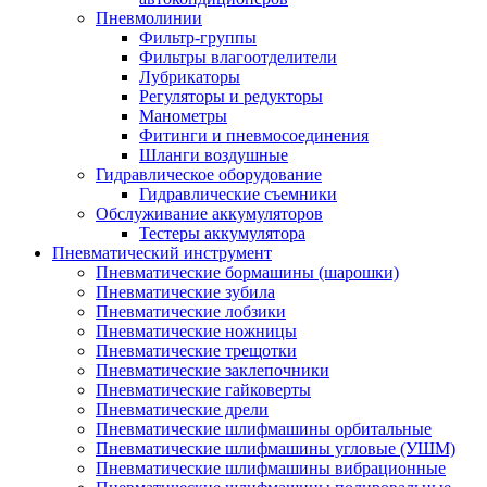
Пневмолинии
Фильтр-группы
Фильтры влагоотделители
Лубрикаторы
Регуляторы и редукторы
Манометры
Фитинги и пневмосоединения
Шланги воздушные
Гидравлическое оборудование
Гидравлические съемники
Обслуживание аккумуляторов
Тестеры аккумулятора
Пневматический инструмент
Пневматические бормашины (шарошки)
Пневматические зубила
Пневматические лобзики
Пневматические ножницы
Пневматические трещотки
Пневматические заклепочники
Пневматические гайковерты
Пневматические дрели
Пневматические шлифмашины орбитальные
Пневматические шлифмашины угловые (УШМ)
Пневматические шлифмашины вибрационные