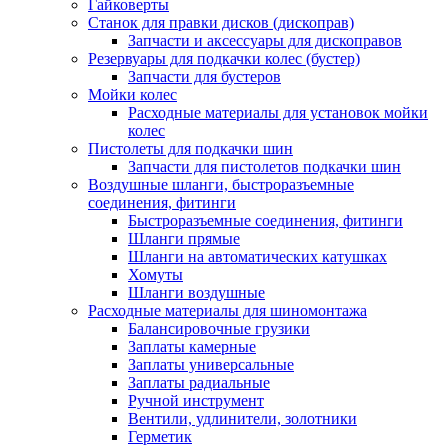
Гайковерты
Станок для правки дисков (дископрав)
Запчасти и аксессуары для дископравов
Резервуары для подкачки колес (бустер)
Запчасти для бустеров
Мойки колес
Расходные материалы для установок мойки
колес
Пистолеты для подкачки шин
Запчасти для пистолетов подкачки шин
Воздушные шланги, быстроразъемные
соединения, фитинги
Быстроразъемные соединения, фитинги
Шланги прямые
Шланги на автоматических катушках
Хомуты
Шланги воздушные
Расходные материалы для шиномонтажа
Балансировочные грузики
Заплаты камерные
Заплаты универсальные
Заплаты радиальные
Ручной инструмент
Вентили, удлинители, золотники
Герметик