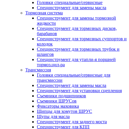
Головки специальные/сервисные
Специнструмент для замены масла
Тормозная система
Специнструмент для замены тормозной
жидкости
Специнструмент для тормозных дисков,
барабанов
Специнструмент для тормозных суппортов и
колодок
Специнструмент для тормозных трубок и
шлангов
Специнструмент для утапли-я поршней
тормоз.цил-ра
Трансмиссия
Головки специальные/сервисные для
трансмиссии
Специнструмент для замены масла
Специнструмент для установки сцепления
Съемники подшипников
Съемники ШРУСов
Фиксаторы маховика
Щипцы для хомутов ШРУС
Щупы для масла
Специнструмент для заднего моста
Специнструмент для КПП