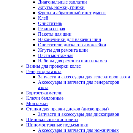
Диагональные заплатки
Жгуты, ножки, грибки
Фрезы и абразивный инструмент
Клей
Очиститель
Резина сырая
Пакеты для шин
Наконечники для накачки шин
Очистители диска от самоклейки
Жгуты для ремонта шин
Паста монтажная
Наборы для ремонта шин и камер
Ванны для проверки колес
Генераторы азота
Запчасти и аксессуары для генераторов азота
Аксессуары и запчасти для генераторов
азота
Бортоотжиматели
Ключи баллонные
Монтажки
Станки для правки дисков (дископравы)
Запчасти и аксессуары для дископравов
Шиповальные пистолеты
Шиномонтажные подъемники
Аксессуары и запчасти для ножничных