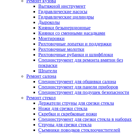
Ремонт кузова
Вытяжной инструмент
Гидравлические насосы
Гидравлические цилиндры
Дыроколы
Киянки безынерционные
Киянки со сменными насадками
Монтировки
Рихтовочные лопатки и поддержки
Рихтовочные молотки
Рихтовочные рубанки и шлифблоки
Специнструмент для ремонта вмятин без
покраски
Шпатели
Ремонт салона
Специнструмент для обшивки салона
Специнструмент для панели приборов
Специнструмент для подушек безопасности
Ремонт стекол
Держатели струны для срезки стекла
Ножи для срезки стекла
Скребки и скребковые ножи
Специнструмент для срезки стекла в наборах
Струны для срезки стекла
Съемники поводков стеклоочистителей