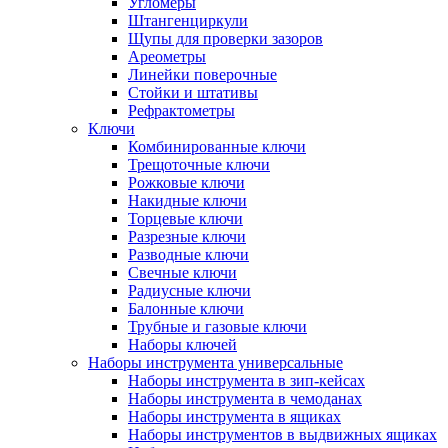
Угломеры
Штангенциркули
Щупы для проверки зазоров
Ареометры
Линейки поверочные
Стойки и штативы
Рефрактометры
Ключи
Комбинированные ключи
Трещоточные ключи
Рожковые ключи
Накидные ключи
Торцевые ключи
Разрезные ключи
Разводные ключи
Свечные ключи
Радиусные ключи
Балонные ключи
Трубные и газовые ключи
Наборы ключей
Наборы инструмента универсальные
Наборы инструмента в зип-кейсах
Наборы инструмента в чемоданах
Наборы инструмента в ящиках
Наборы инструментов в выдвижных ящиках