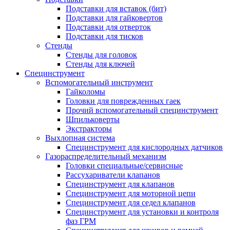
Подставки для вставок (бит)
Подставки для гайковертов
Подставки для отверток
Подставки для тисков
Стенды
Стенды для головок
Стенды для ключей
Специнструмент
Вспомогательный инструмент
Гайколомы
Головки для поврежденных гаек
Прочий вспомогательный специнструмент
Шпильковерты
Экстракторы
Выхлопная система
Специнструмент для кислородных датчиков
Газораспределительный механизм
Головки специальные/сервисные
Рассухариватели клапанов
Специнструмент для клапанов
Специнструмент для моторной цепи
Специнструмент для седел клапанов
Специнструмент для установки и контроля
фаз ГРМ