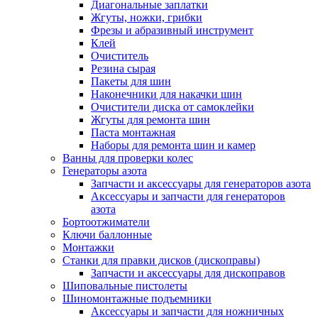
Диагональные заплатки
Жгуты, ножки, грибки
Фрезы и абразивный инструмент
Клей
Очиститель
Резина сырая
Пакеты для шин
Наконечники для накачки шин
Очистители диска от самоклейки
Жгуты для ремонта шин
Паста монтажная
Наборы для ремонта шин и камер
Ванны для проверки колес
Генераторы азота
Запчасти и аксессуары для генераторов азота
Аксессуары и запчасти для генераторов
азота
Бортоотжиматели
Ключи баллонные
Монтажки
Станки для правки дисков (дископравы)
Запчасти и аксессуары для дископравов
Шиповальные пистолеты
Шиномонтажные подъемники
Аксессуары и запчасти для ножничных