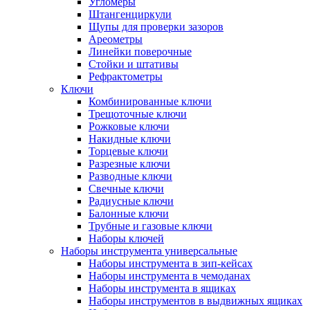
Угломеры
Штангенциркули
Щупы для проверки зазоров
Ареометры
Линейки поверочные
Стойки и штативы
Рефрактометры
Ключи
Комбинированные ключи
Трещоточные ключи
Рожковые ключи
Накидные ключи
Торцевые ключи
Разрезные ключи
Разводные ключи
Свечные ключи
Радиусные ключи
Балонные ключи
Трубные и газовые ключи
Наборы ключей
Наборы инструмента универсальные
Наборы инструмента в зип-кейсах
Наборы инструмента в чемоданах
Наборы инструмента в ящиках
Наборы инструментов в выдвижных ящиках