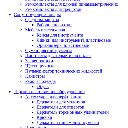
Ремкомплекты для ключей динамометрических
Ремкомплекты для трещоток
Сопутствующие товары
Средства защиты
Рабочие перчатки
Мебель пластиковая
Кейсы для инструмента
Ящики для инструмента пластиковые
Органайзеры пластиковые
Сумки для инструмента
Пистолеты для герметиков и клея
Заклепочники
Щетки ручные
Пульверизатор технических жидкостей
Канистры
Рабочая одежда
Обувь
Торгово-выставочное оборудование
Аксессуары для перфорации
Держатели для молотков
Держатели для отверток
Держатель торсионных удлинителей
Крючки
Держатели пневмоинструмента
Подставки