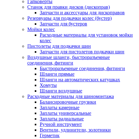
Гайковерты
Станок для правки дисков (дископрав)
Запчасти и аксессуары для дископравов
Резервуары для подкачки колес (бустер)
Запчасти для бустеров
Мойки колес
Расходные материалы для установок мойки
колес
Пистолеты для подкачки шин
Запчасти для пистолетов подкачки шин
Воздушные шланги, быстроразъемные
соединения, фитинги
Быстроразъемные соединения, фитинги
Шланги прямые
Шланги на автоматических катушках
Хомуты
Шланги воздушные
Расходные материалы для шиномонтажа
Балансировочные грузики
Заплаты камерные
Заплаты универсальные
Заплаты радиальные
Ручной инструмент
Вентили, удлинители, золотники
Герметик