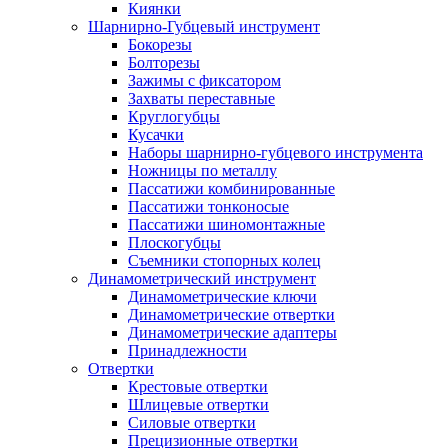
Киянки
Шарнирно-Губцевый инструмент
Бокорезы
Болторезы
Зажимы с фиксатором
Захваты переставные
Круглогубцы
Кусачки
Наборы шарнирно-губцевого инструмента
Ножницы по металлу
Пассатижи комбинированные
Пассатижи тонконосые
Пассатижи шиномонтажные
Плоскогубцы
Съемники стопорных колец
Динамометрический инструмент
Динамометрические ключи
Динамометрические отвертки
Динамометрические адаптеры
Принадлежности
Отвертки
Крестовые отвертки
Шлицевые отвертки
Силовые отвертки
Прецизионные отвертки