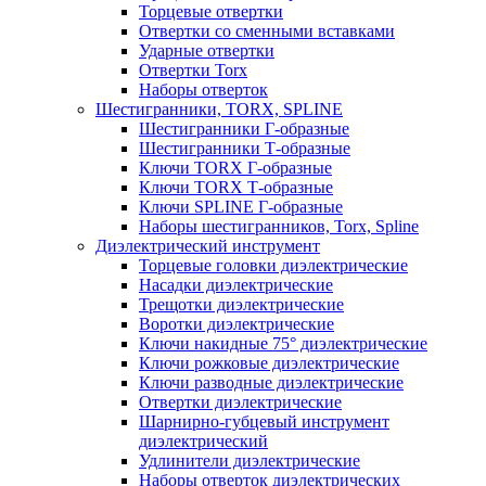
Торцевые отвертки
Отвертки со сменными вставками
Ударные отвертки
Отвертки Torx
Наборы отверток
Шестигранники, TORX, SPLINE
Шестигранники Г-образные
Шестигранники Т-образные
Ключи TORX Г-образные
Ключи TORX Т-образные
Ключи SPLINE Г-образные
Наборы шестигранников, Torx, Spline
Диэлектрический инструмент
Торцевые головки диэлектрические
Насадки диэлектрические
Трещотки диэлектрические
Воротки диэлектрические
Ключи накидные 75° диэлектрические
Ключи рожковые диэлектрические
Ключи разводные диэлектрические
Отвертки диэлектрические
Шарнирно-губцевый инструмент
диэлектрический
Удлинители диэлектрические
Наборы отверток диэлектрических