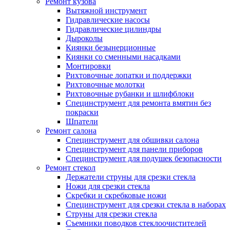
Ремонт кузова
Вытяжной инструмент
Гидравлические насосы
Гидравлические цилиндры
Дыроколы
Киянки безынерционные
Киянки со сменными насадками
Монтировки
Рихтовочные лопатки и поддержки
Рихтовочные молотки
Рихтовочные рубанки и шлифблоки
Специнструмент для ремонта вмятин без
покраски
Шпатели
Ремонт салона
Специнструмент для обшивки салона
Специнструмент для панели приборов
Специнструмент для подушек безопасности
Ремонт стекол
Держатели струны для срезки стекла
Ножи для срезки стекла
Скребки и скребковые ножи
Специнструмент для срезки стекла в наборах
Струны для срезки стекла
Съемники поводков стеклоочистителей