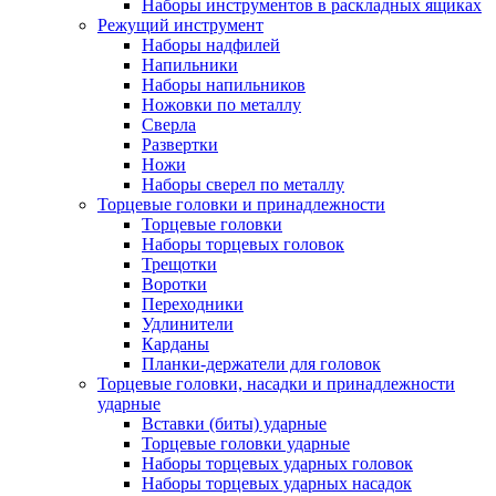
Наборы инструментов в раскладных ящиках
Режущий инструмент
Наборы надфилей
Напильники
Наборы напильников
Ножовки по металлу
Сверла
Развертки
Ножи
Наборы сверел по металлу
Торцевые головки и принадлежности
Торцевые головки
Наборы торцевых головок
Трещотки
Воротки
Переходники
Удлинители
Карданы
Планки-держатели для головок
Торцевые головки, насадки и принадлежности
ударные
Вставки (биты) ударные
Торцевые головки ударные
Наборы торцевых ударных головок
Наборы торцевых ударных насадок