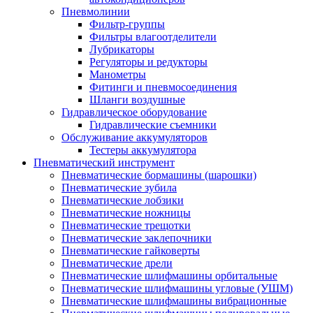
Пневмолинии
Фильтр-группы
Фильтры влагоотделители
Лубрикаторы
Регуляторы и редукторы
Манометры
Фитинги и пневмосоединения
Шланги воздушные
Гидравлическое оборудование
Гидравлические съемники
Обслуживание аккумуляторов
Тестеры аккумулятора
Пневматический инструмент
Пневматические бормашины (шарошки)
Пневматические зубила
Пневматические лобзики
Пневматические ножницы
Пневматические трещотки
Пневматические заклепочники
Пневматические гайковерты
Пневматические дрели
Пневматические шлифмашины орбитальные
Пневматические шлифмашины угловые (УШМ)
Пневматические шлифмашины вибрационные