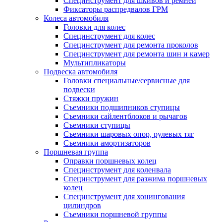
Специнструмент для шкивов и ремней
Фиксаторы распредвалов ГРМ
Колеса автомобиля
Головки для колес
Специнструмент для колес
Специнструмент для ремонта проколов
Специнструмент для ремонта шин и камер
Мультипликаторы
Подвеска автомобиля
Головки специальные/сервисные для
подвески
Стяжки пружин
Съемники подшипников ступицы
Съемники сайлентблоков и рычагов
Съемники ступицы
Съемники шаровых опор, рулевых тяг
Съемники амортизаторов
Поршневая группа
Оправки поршневых колец
Специнструмент для коленвала
Специнструмент для разжима поршневых
колец
Специнструмент для хонингования
цилиндров
Съемники поршневой группы