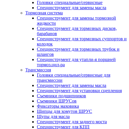
Головки специальные/сервисные
Специнструмент для замены масла
Тормозная система
Специнструмент для замены тормозной
жидкости
Специнструмент для тормозных дисков,
барабанов
Специнструмент для тормозных суппортов и
колодок
Специнструмент для тормозных трубок и
шлангов
Специнструмент для утапли-я поршней
тормоз.цил-ра
Трансмиссия
Головки специальные/сервисные для
трансмиссии
Специнструмент для замены масла
Специнструмент для установки сцепления
Съемники подшипников
Съемники ШРУСов
Фиксаторы маховика
Щипцы для хомутов ШРУС
Щупы для масла
Специнструмент для заднего моста
Специнструмент для КПП