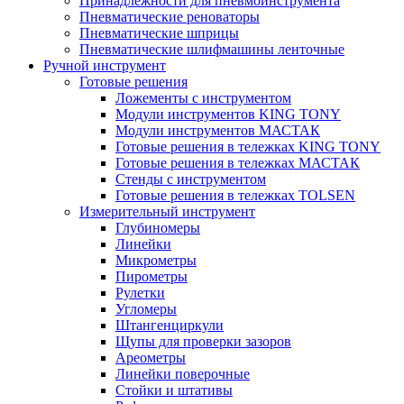
Принадлежности для пневмоинструмента
Пневматические реноваторы
Пневматические шприцы
Пневматические шлифмашины ленточные
Ручной инструмент
Готовые решения
Ложементы с инструментом
Модули инструментов KING TONY
Модули инструментов МАСТАК
Готовые решения в тележках KING TONY
Готовые решения в тележках МАСТАК
Стенды с инструментом
Готовые решения в тележках TOLSEN
Измерительный инструмент
Глубиномеры
Линейки
Микрометры
Пирометры
Рулетки
Угломеры
Штангенциркули
Щупы для проверки зазоров
Ареометры
Линейки поверочные
Стойки и штативы