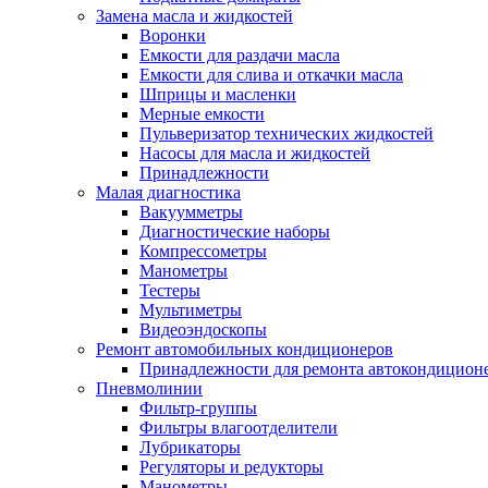
Замена масла и жидкостей
Воронки
Емкости для раздачи масла
Емкости для слива и откачки масла
Шприцы и масленки
Мерные емкости
Пульверизатор технических жидкостей
Насосы для масла и жидкостей
Принадлежности
Малая диагностика
Вакуумметры
Диагностические наборы
Компрессометры
Манометры
Тестеры
Мультиметры
Видеоэндоскопы
Ремонт автомобильных кондиционеров
Принадлежности для ремонта автокондицион
Пневмолинии
Фильтр-группы
Фильтры влагоотделители
Лубрикаторы
Регуляторы и редукторы
Манометры