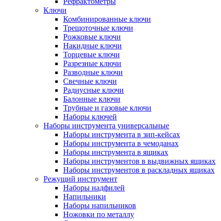
Рефрактометры
Ключи
Комбинированные ключи
Трещоточные ключи
Рожковые ключи
Накидные ключи
Торцевые ключи
Разрезные ключи
Разводные ключи
Свечные ключи
Радиусные ключи
Балонные ключи
Трубные и газовые ключи
Наборы ключей
Наборы инструмента универсальные
Наборы инструмента в зип-кейсах
Наборы инструмента в чемоданах
Наборы инструмента в ящиках
Наборы инструментов в выдвижных ящиках
Наборы инструментов в раскладных ящиках
Режущий инструмент
Наборы надфилей
Напильники
Наборы напильников
Ножовки по металлу