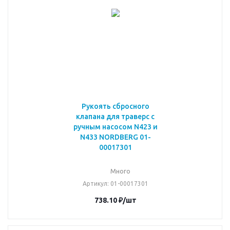
Рукоять сбросного
клапана для траверс с
ручным насосом N423 и
N433 NORDBERG 01-
00017301
Много
Артикул
: 01-00017301
738.10
₽
/шт