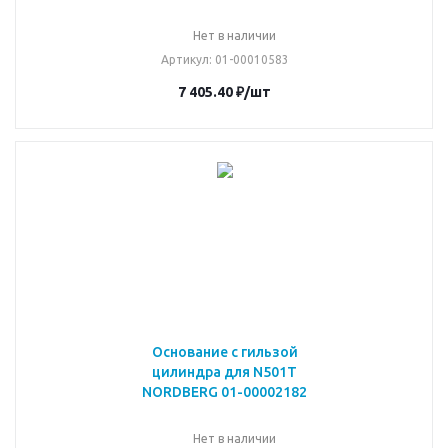
Нет в наличии
Артикул
: 01-00010583
7 405.40
₽
/шт
Основание с гильзой
цилиндра для N501T
NORDBERG 01-00002182
Нет в наличии