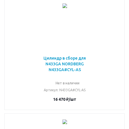
Цилиндр в сборе для
N433GA NORDBERG
N433GA#CYL-AS
Нет в наличии
Артикул
: N433GA#CYL-AS
16 470
₽
/шт