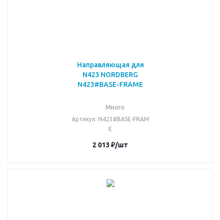
Направляющая для
N423 NORDBERG
N423#BASE-FRAME
Много
Артикул
: N423#BASE-FRAM
E
2 013
₽
/шт