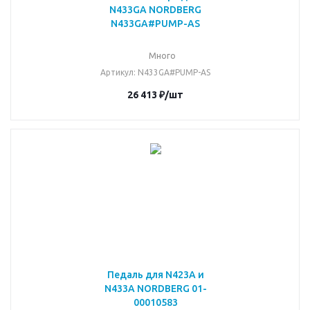
N433GA NORDBERG
N433GA#PUMP-AS
Много
Артикул
: N433GA#PUMP-AS
26 413
₽
/шт
Педаль для N423A и
N433A NORDBERG 01-
00010583