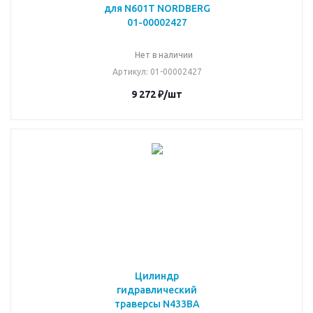
для N601T NORDBERG
01-00002427
Нет в наличии
Артикул
: 01-00002427
9 272
₽
/шт
Цилиндр
гидравлический
траверсы N433BA