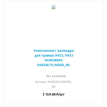
Ремкомплект цилиндра
для траверс N423, N433
NORDBERG
N4XX#CYLINDER_RK
Нет в наличии
Артикул
: N4XX#CYLINDER_
RK
3 159.80
₽
/шт