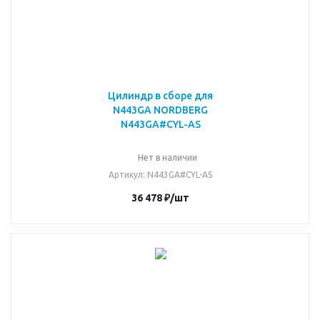
Цилиндр в сборе для
N443GA NORDBERG
N443GA#CYL-AS
Нет в наличии
Артикул
: N443GA#CYL-AS
36 478
₽
/шт