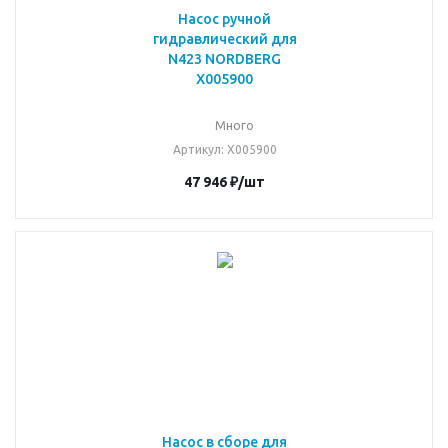
Насос ручной
гидравлический для
N423 NORDBERG
X005900
Много
Артикул
: X005900
47 946
₽
/шт
Насос в сборе для