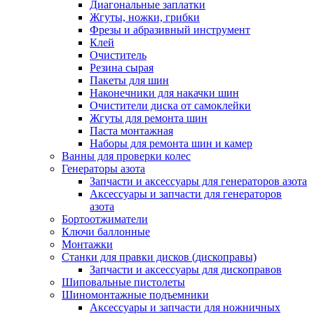
Диагональные заплатки
Жгуты, ножки, грибки
Фрезы и абразивный инструмент
Клей
Очиститель
Резина сырая
Пакеты для шин
Наконечники для накачки шин
Очистители диска от самоклейки
Жгуты для ремонта шин
Паста монтажная
Наборы для ремонта шин и камер
Ванны для проверки колес
Генераторы азота
Запчасти и аксессуары для генераторов азота
Аксессуары и запчасти для генераторов
азота
Бортоотжиматели
Ключи баллонные
Монтажки
Станки для правки дисков (дископравы)
Запчасти и аксессуары для дископравов
Шиповальные пистолеты
Шиномонтажные подъемники
Аксессуары и запчасти для ножничных