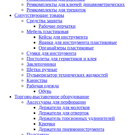
Ремкомплекты для ключей динамометрических
Ремкомплекты для трещоток
Сопутствующие товары
Средства защиты
Рабочие перчатки
Мебель пластиковая
Кейсы для инструмента
Ящики для инструмента пластиковые
Органайзеры пластиковые
Сумки для инструмента
Пистолеты для герметиков и клея
Заклепочники
Щетки ручные
Пульверизатор технических жидкостей
Канистры
Рабочая одежда
Обувь
Торгово-выставочное оборудование
Аксессуары для перфорации
Держатели для молотков
Держатели для отверток
Держатель торсионных удлинителей
Крючки
Держатели пневмоинструмента
Подставки