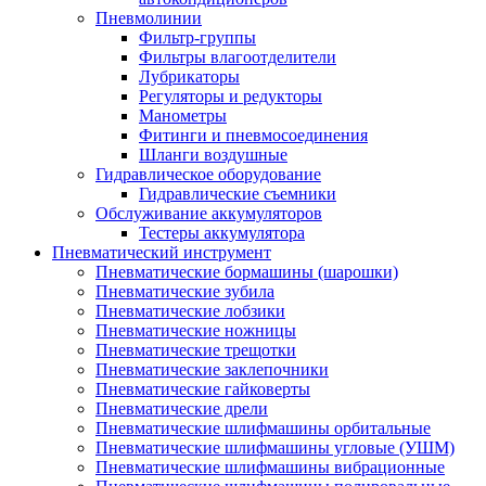
Пневмолинии
Фильтр-группы
Фильтры влагоотделители
Лубрикаторы
Регуляторы и редукторы
Манометры
Фитинги и пневмосоединения
Шланги воздушные
Гидравлическое оборудование
Гидравлические съемники
Обслуживание аккумуляторов
Тестеры аккумулятора
Пневматический инструмент
Пневматические бормашины (шарошки)
Пневматические зубила
Пневматические лобзики
Пневматические ножницы
Пневматические трещотки
Пневматические заклепочники
Пневматические гайковерты
Пневматические дрели
Пневматические шлифмашины орбитальные
Пневматические шлифмашины угловые (УШМ)
Пневматические шлифмашины вибрационные