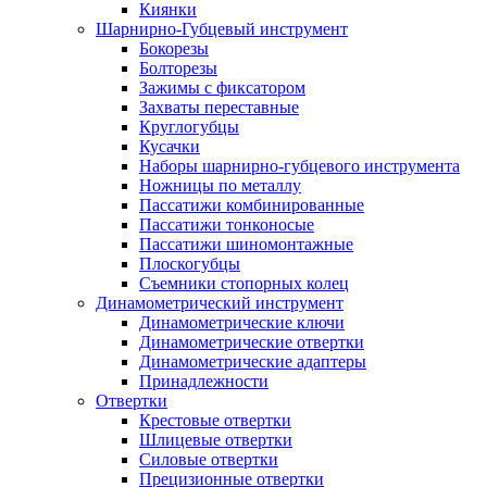
Киянки
Шарнирно-Губцевый инструмент
Бокорезы
Болторезы
Зажимы с фиксатором
Захваты переставные
Круглогубцы
Кусачки
Наборы шарнирно-губцевого инструмента
Ножницы по металлу
Пассатижи комбинированные
Пассатижи тонконосые
Пассатижи шиномонтажные
Плоскогубцы
Съемники стопорных колец
Динамометрический инструмент
Динамометрические ключи
Динамометрические отвертки
Динамометрические адаптеры
Принадлежности
Отвертки
Крестовые отвертки
Шлицевые отвертки
Силовые отвертки
Прецизионные отвертки