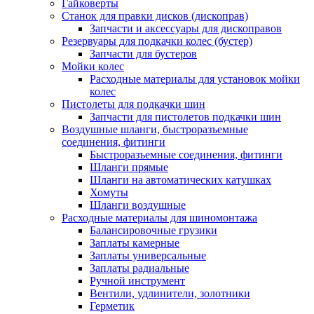
Гайковерты
Станок для правки дисков (дископрав)
Запчасти и аксессуары для дископравов
Резервуары для подкачки колес (бустер)
Запчасти для бустеров
Мойки колес
Расходные материалы для установок мойки
колес
Пистолеты для подкачки шин
Запчасти для пистолетов подкачки шин
Воздушные шланги, быстроразъемные
соединения, фитинги
Быстроразъемные соединения, фитинги
Шланги прямые
Шланги на автоматических катушках
Хомуты
Шланги воздушные
Расходные материалы для шиномонтажа
Балансировочные грузики
Заплаты камерные
Заплаты универсальные
Заплаты радиальные
Ручной инструмент
Вентили, удлинители, золотники
Герметик