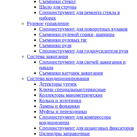
Съемники стекол
Шило для струны
Специнструмент для ремонта стекла в
наборах
Рулевое управление
Специнструмент для поворотных кулаков
Съемники рулевой сошки, шарнира
Съемники рулевых тяг
Съемники руля
Специнструмент для гидроусилителя руля
Система зажигания
Специнструмент для свечей зажигания и
накала
Съемники катушек зажигания
Система кондиционирования
Детекторы утечек
Ключи специальные/сервисные
Коллекторы манометрические
Кольца и золотники
Лампы и фонарики
Муфты и переходники
Специнструмент для компрессора
кондиционера
Специнструмент для шланговых фиксаторов
Цилиндры заправочные