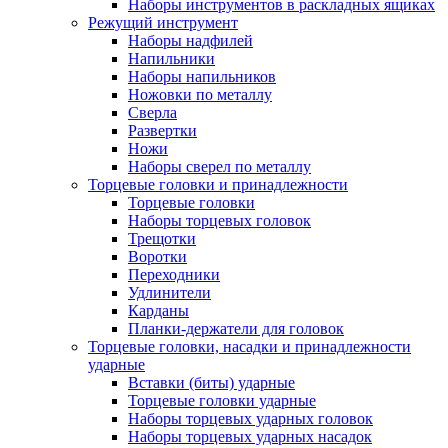
Наборы инструментов в раскладных ящиках
Режущий инструмент
Наборы надфилей
Напильники
Наборы напильников
Ножовки по металлу
Сверла
Развертки
Ножи
Наборы сверел по металлу
Торцевые головки и принадлежности
Торцевые головки
Наборы торцевых головок
Трещотки
Воротки
Переходники
Удлинители
Карданы
Планки-держатели для головок
Торцевые головки, насадки и принадлежности
ударные
Вставки (биты) ударные
Торцевые головки ударные
Наборы торцевых ударных головок
Наборы торцевых ударных насадок