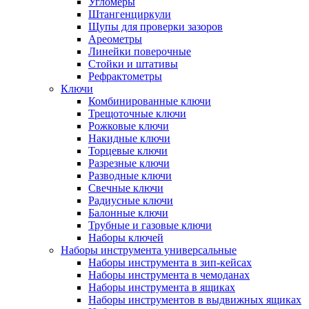
Угломеры
Штангенциркули
Щупы для проверки зазоров
Ареометры
Линейки поверочные
Стойки и штативы
Рефрактометры
Ключи
Комбинированные ключи
Трещоточные ключи
Рожковые ключи
Накидные ключи
Торцевые ключи
Разрезные ключи
Разводные ключи
Свечные ключи
Радиусные ключи
Балонные ключи
Трубные и газовые ключи
Наборы ключей
Наборы инструмента универсальные
Наборы инструмента в зип-кейсах
Наборы инструмента в чемоданах
Наборы инструмента в ящиках
Наборы инструментов в выдвижных ящиках