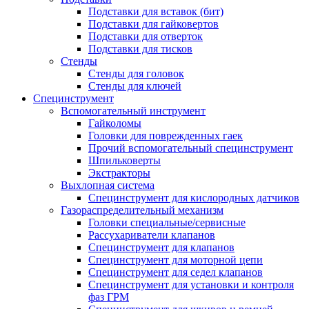
Подставки для вставок (бит)
Подставки для гайковертов
Подставки для отверток
Подставки для тисков
Стенды
Стенды для головок
Стенды для ключей
Специнструмент
Вспомогательный инструмент
Гайколомы
Головки для поврежденных гаек
Прочий вспомогательный специнструмент
Шпильковерты
Экстракторы
Выхлопная система
Специнструмент для кислородных датчиков
Газораспределительный механизм
Головки специальные/сервисные
Рассухариватели клапанов
Специнструмент для клапанов
Специнструмент для моторной цепи
Специнструмент для седел клапанов
Специнструмент для установки и контроля
фаз ГРМ