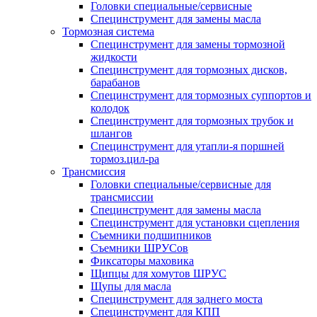
Головки специальные/сервисные
Специнструмент для замены масла
Тормозная система
Специнструмент для замены тормозной
жидкости
Специнструмент для тормозных дисков,
барабанов
Специнструмент для тормозных суппортов и
колодок
Специнструмент для тормозных трубок и
шлангов
Специнструмент для утапли-я поршней
тормоз.цил-ра
Трансмиссия
Головки специальные/сервисные для
трансмиссии
Специнструмент для замены масла
Специнструмент для установки сцепления
Съемники подшипников
Съемники ШРУСов
Фиксаторы маховика
Щипцы для хомутов ШРУС
Щупы для масла
Специнструмент для заднего моста
Специнструмент для КПП