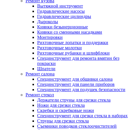
Ремонт кузова
Вытяжной инструмент
Гидравлические насосы
Гидравлические цилиндры
Дыроколы
Киянки безынерционные
Киянки со сменными насадками
Монтировки
Рихтовочные лопатки и поддержки
Рихтовочные молотки
Рихтовочные рубанки и шлифблоки
Специнструмент для ремонта вмятин без
покраски
Шпатели
Ремонт салона
Специнструмент для обшивки салона
Специнструмент для панели приборов
Специнструмент для подушек безопасности
Ремонт стекол
Держатели струны для срезки стекла
Ножи для срезки стекла
Скребки и скребковые ножи
Специнструмент для срезки стекла в наборах
Струны для срезки стекла
Съемники поводков стеклоочистителей