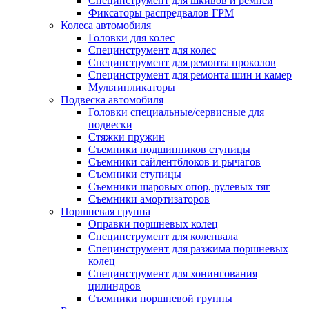
Специнструмент для шкивов и ремней
Фиксаторы распредвалов ГРМ
Колеса автомобиля
Головки для колес
Специнструмент для колес
Специнструмент для ремонта проколов
Специнструмент для ремонта шин и камер
Мультипликаторы
Подвеска автомобиля
Головки специальные/сервисные для
подвески
Стяжки пружин
Съемники подшипников ступицы
Съемники сайлентблоков и рычагов
Съемники ступицы
Съемники шаровых опор, рулевых тяг
Съемники амортизаторов
Поршневая группа
Оправки поршневых колец
Специнструмент для коленвала
Специнструмент для разжима поршневых
колец
Специнструмент для хонингования
цилиндров
Съемники поршневой группы