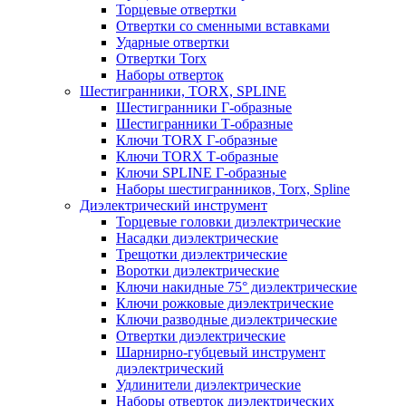
Торцевые отвертки
Отвертки со сменными вставками
Ударные отвертки
Отвертки Torx
Наборы отверток
Шестигранники, TORX, SPLINE
Шестигранники Г-образные
Шестигранники Т-образные
Ключи TORX Г-образные
Ключи TORX Т-образные
Ключи SPLINE Г-образные
Наборы шестигранников, Torx, Spline
Диэлектрический инструмент
Торцевые головки диэлектрические
Насадки диэлектрические
Трещотки диэлектрические
Воротки диэлектрические
Ключи накидные 75° диэлектрические
Ключи рожковые диэлектрические
Ключи разводные диэлектрические
Отвертки диэлектрические
Шарнирно-губцевый инструмент
диэлектрический
Удлинители диэлектрические
Наборы отверток диэлектрических