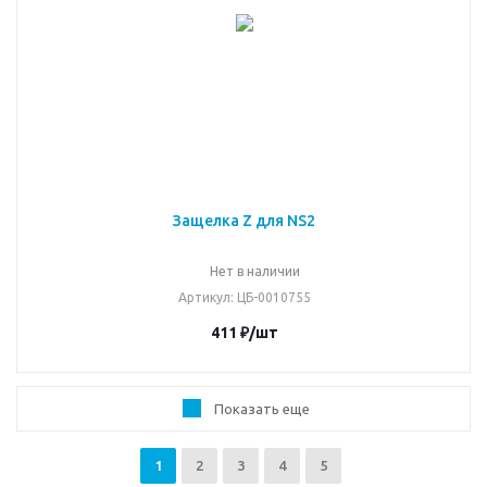
Защелка Z для NS2
Нет в наличии
Артикул
: ЦБ-0010755
411
₽
/шт
Показать еще
1
2
3
4
5