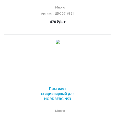
Много
Артикул
: ЦБ-00016921
470
₽
/шт
Пистолет
стационарный для
NORDBERG NS3
Много