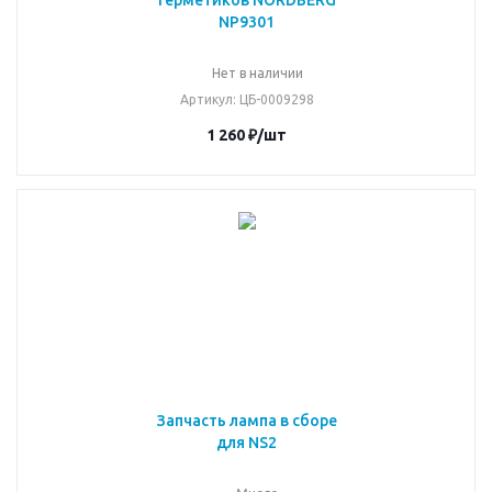
герметиков NORDBERG
NP9301
Нет в наличии
Артикул
: ЦБ-0009298
1 260
₽
/шт
Запчасть лампа в сборе
для NS2