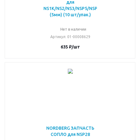
для
NS1K/NS2/NS3/NSP5/NSP50
(5мм) (10 шт/упак.)
Нет в наличии
Артикул
: 01-00008629
635
₽
/шт
NORDBERG ЗАПЧАСТЬ
СОПЛО для NSP28