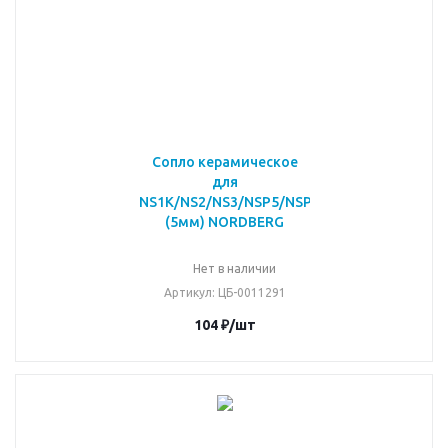
Сопло керамическое
для
NS1K/NS2/NS3/NSP5/NSP50
(5мм) NORDBERG
Нет в наличии
Артикул
: ЦБ-0011291
104
₽
/шт