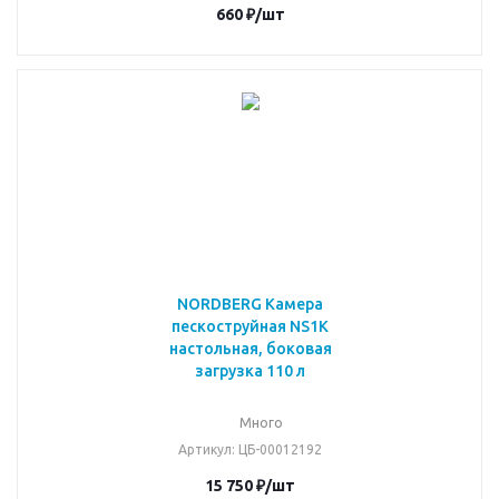
660
₽
/шт
NORDBERG Камера
пескоструйная NS1K
настольная, боковая
загрузка 110 л
Много
Артикул
: ЦБ-00012192
15 750
₽
/шт