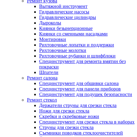
Ремонт кузова
Вытяжной инструмент
Гидравлические насосы
Гидравлические цилиндры
Дыроколы
Киянки безынерционные
Киянки со сменными насадками
Монтировки
Рихтовочные лопатки и поддержки
Рихтовочные молотки
Рихтовочные рубанки и шлифблоки
Специнструмент для ремонта вмятин без
покраски
Шпатели
Ремонт салона
Специнструмент для обшивки салона
Специнструмент для панели приборов
Специнструмент для подушек безопасности
Ремонт стекол
Держатели струны для срезки стекла
Ножи для срезки стекла
Скребки и скребковые ножи
Специнструмент для срезки стекла в наборах
Струны для срезки стекла
Съемники поводков стеклоочистителей