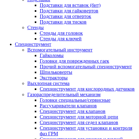
Подставки для вставок (бит)
Подставки для гайковертов
Подставки для отверток
Подставки для тисков
Стенды
Стенды для головок
Стенды для ключей
Специнструмент
Вспомогательный инструмент
Гайколомы
Головки для поврежденных гаек
Прочий вспомогательный специнструмент
Шпильковерты
Экстракторы
Выхлопная система
Специнструмент для кислородных датчиков
Газораспределительный механизм
Головки специальные/сервисные
Рассухариватели клапанов
Специнструмент для клапанов
Специнструмент для моторной цепи
Специнструмент для седел клапанов
Специнструмент для установки и контроля
фаз ГРМ