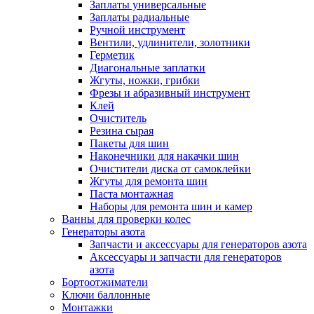
Заплаты универсальные
Заплаты радиальные
Ручной инструмент
Вентили, удлинители, золотники
Герметик
Диагональные заплатки
Жгуты, ножки, грибки
Фрезы и абразивный инструмент
Клей
Очиститель
Резина сырая
Пакеты для шин
Наконечники для накачки шин
Очистители диска от самоклейки
Жгуты для ремонта шин
Паста монтажная
Наборы для ремонта шин и камер
Ванны для проверки колес
Генераторы азота
Запчасти и аксессуары для генераторов азота
Аксессуары и запчасти для генераторов
азота
Бортоотжиматели
Ключи баллонные
Монтажки