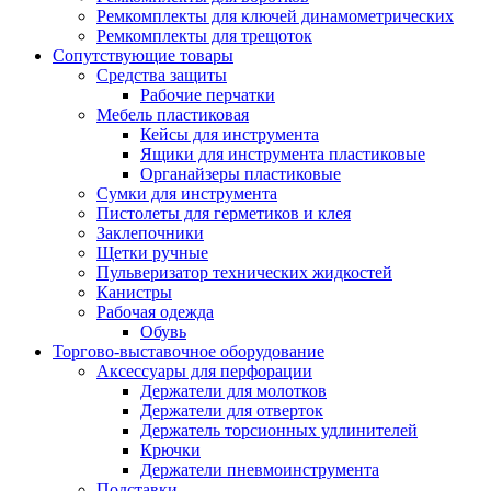
Ремкомплекты для ключей динамометрических
Ремкомплекты для трещоток
Сопутствующие товары
Средства защиты
Рабочие перчатки
Мебель пластиковая
Кейсы для инструмента
Ящики для инструмента пластиковые
Органайзеры пластиковые
Сумки для инструмента
Пистолеты для герметиков и клея
Заклепочники
Щетки ручные
Пульверизатор технических жидкостей
Канистры
Рабочая одежда
Обувь
Торгово-выставочное оборудование
Аксессуары для перфорации
Держатели для молотков
Держатели для отверток
Держатель торсионных удлинителей
Крючки
Держатели пневмоинструмента
Подставки