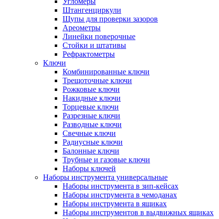
Угломеры
Штангенциркули
Щупы для проверки зазоров
Ареометры
Линейки поверочные
Стойки и штативы
Рефрактометры
Ключи
Комбинированные ключи
Трещоточные ключи
Рожковые ключи
Накидные ключи
Торцевые ключи
Разрезные ключи
Разводные ключи
Свечные ключи
Радиусные ключи
Балонные ключи
Трубные и газовые ключи
Наборы ключей
Наборы инструмента универсальные
Наборы инструмента в зип-кейсах
Наборы инструмента в чемоданах
Наборы инструмента в ящиках
Наборы инструментов в выдвижных ящиках