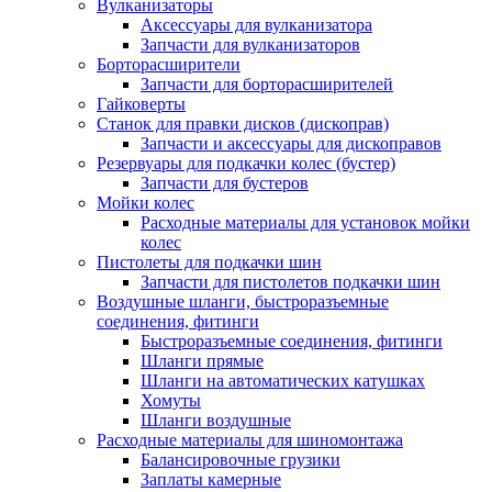
Вулканизаторы
Аксессуары для вулканизатора
Запчасти для вулканизаторов
Борторасширители
Запчасти для борторасширителей
Гайковерты
Станок для правки дисков (дископрав)
Запчасти и аксессуары для дископравов
Резервуары для подкачки колес (бустер)
Запчасти для бустеров
Мойки колес
Расходные материалы для установок мойки
колес
Пистолеты для подкачки шин
Запчасти для пистолетов подкачки шин
Воздушные шланги, быстроразъемные
соединения, фитинги
Быстроразъемные соединения, фитинги
Шланги прямые
Шланги на автоматических катушках
Хомуты
Шланги воздушные
Расходные материалы для шиномонтажа
Балансировочные грузики
Заплаты камерные