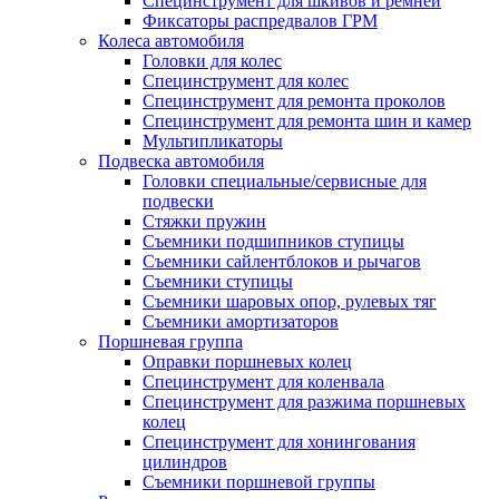
Специнструмент для шкивов и ремней
Фиксаторы распредвалов ГРМ
Колеса автомобиля
Головки для колес
Специнструмент для колес
Специнструмент для ремонта проколов
Специнструмент для ремонта шин и камер
Мультипликаторы
Подвеска автомобиля
Головки специальные/сервисные для
подвески
Стяжки пружин
Съемники подшипников ступицы
Съемники сайлентблоков и рычагов
Съемники ступицы
Съемники шаровых опор, рулевых тяг
Съемники амортизаторов
Поршневая группа
Оправки поршневых колец
Специнструмент для коленвала
Специнструмент для разжима поршневых
колец
Специнструмент для хонингования
цилиндров
Съемники поршневой группы