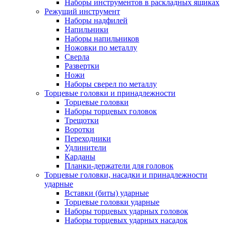
Наборы инструментов в раскладных ящиках
Режущий инструмент
Наборы надфилей
Напильники
Наборы напильников
Ножовки по металлу
Сверла
Развертки
Ножи
Наборы сверел по металлу
Торцевые головки и принадлежности
Торцевые головки
Наборы торцевых головок
Трещотки
Воротки
Переходники
Удлинители
Карданы
Планки-держатели для головок
Торцевые головки, насадки и принадлежности
ударные
Вставки (биты) ударные
Торцевые головки ударные
Наборы торцевых ударных головок
Наборы торцевых ударных насадок