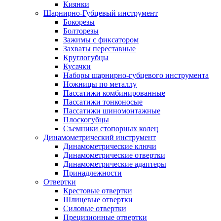
Киянки
Шарнирно-Губцевый инструмент
Бокорезы
Болторезы
Зажимы с фиксатором
Захваты переставные
Круглогубцы
Кусачки
Наборы шарнирно-губцевого инструмента
Ножницы по металлу
Пассатижи комбинированные
Пассатижи тонконосые
Пассатижи шиномонтажные
Плоскогубцы
Съемники стопорных колец
Динамометрический инструмент
Динамометрические ключи
Динамометрические отвертки
Динамометрические адаптеры
Принадлежности
Отвертки
Крестовые отвертки
Шлицевые отвертки
Силовые отвертки
Прецизионные отвертки