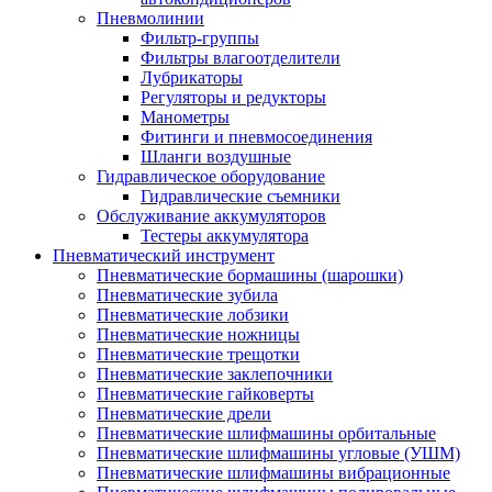
Пневмолинии
Фильтр-группы
Фильтры влагоотделители
Лубрикаторы
Регуляторы и редукторы
Манометры
Фитинги и пневмосоединения
Шланги воздушные
Гидравлическое оборудование
Гидравлические съемники
Обслуживание аккумуляторов
Тестеры аккумулятора
Пневматический инструмент
Пневматические бормашины (шарошки)
Пневматические зубила
Пневматические лобзики
Пневматические ножницы
Пневматические трещотки
Пневматические заклепочники
Пневматические гайковерты
Пневматические дрели
Пневматические шлифмашины орбитальные
Пневматические шлифмашины угловые (УШМ)
Пневматические шлифмашины вибрационные