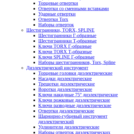
Торцевые отвертки
Отвертки со сменными вставками
Ударные отвертки
Отвертки Torx
Наборы отверток
Шестигранники, TORX, SPLINE
Шестигранники Г-образные
Шестигранники Т-образные
Ключи TORX Г-образные
Ключи TORX Т-образные
Ключи SPLINE Г-образные
Наборы шестигранников, Torx, Spline
Диэлектрический инструмент
Торцевые головки диэлектрические
Насадки диэлектрические
Трещотки диэлектрические
Воротки диэлектрические
Ключи накидные 75° диэлектрические
Ключи рожковые диэлектрические
Ключи разводные диэлектрические
Отвертки диэлектрические
Шарнирно-губцевый инструмент
диэлектрический
Удлинители диэлектрические
Наборы отверток диэлектрических