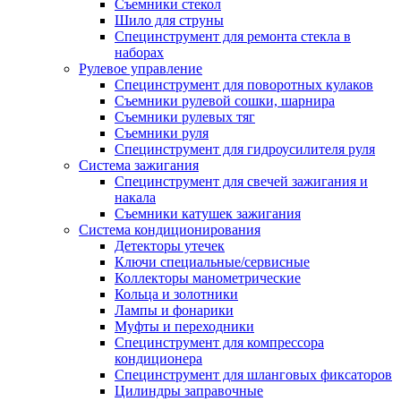
Съемники стекол
Шило для струны
Специнструмент для ремонта стекла в
наборах
Рулевое управление
Специнструмент для поворотных кулаков
Съемники рулевой сошки, шарнира
Съемники рулевых тяг
Съемники руля
Специнструмент для гидроусилителя руля
Система зажигания
Специнструмент для свечей зажигания и
накала
Съемники катушек зажигания
Система кондиционирования
Детекторы утечек
Ключи специальные/сервисные
Коллекторы манометрические
Кольца и золотники
Лампы и фонарики
Муфты и переходники
Специнструмент для компрессора
кондиционера
Специнструмент для шланговых фиксаторов
Цилиндры заправочные