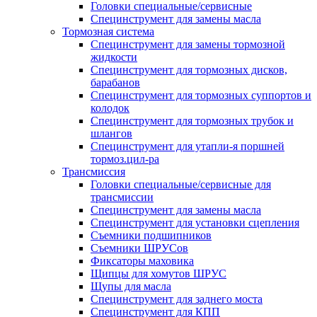
Головки специальные/сервисные
Специнструмент для замены масла
Тормозная система
Специнструмент для замены тормозной
жидкости
Специнструмент для тормозных дисков,
барабанов
Специнструмент для тормозных суппортов и
колодок
Специнструмент для тормозных трубок и
шлангов
Специнструмент для утапли-я поршней
тормоз.цил-ра
Трансмиссия
Головки специальные/сервисные для
трансмиссии
Специнструмент для замены масла
Специнструмент для установки сцепления
Съемники подшипников
Съемники ШРУСов
Фиксаторы маховика
Щипцы для хомутов ШРУС
Щупы для масла
Специнструмент для заднего моста
Специнструмент для КПП