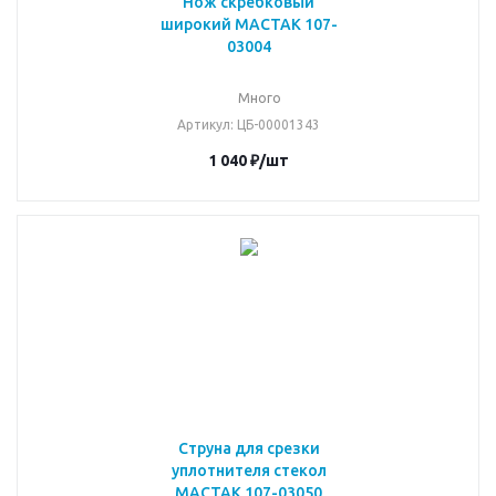
Нож скребковый
широкий МАСТАК 107-
03004
Много
Артикул
: ЦБ-00001343
1 040
₽
/шт
Струна для срезки
уплотнителя стекол
МАСТАК 107-03050