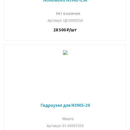
NORDBERG N3902-25R
Нет в наличии
Артикул
: ЦБ-0009256
28 500
₽
/шт
Гидроузел для N3905-20
Много
Артикул
: 01-00001036