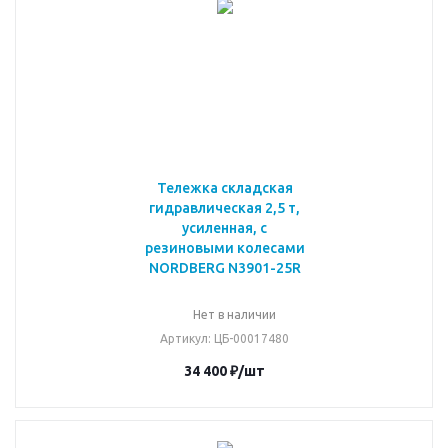
Тележка складская
гидравлическая 2,5 т,
усиленная, с
резиновыми колесами
NORDBERG N3901-25R
Нет в наличии
Артикул
: ЦБ-00017480
34 400
₽
/шт