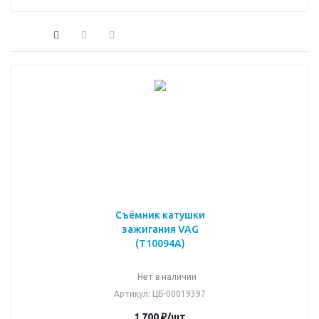
Съёмник катушки
зажигания VAG
(T10094A)
Нет в наличии
Артикул
: ЦБ-00019397
1 700
₽
/шт