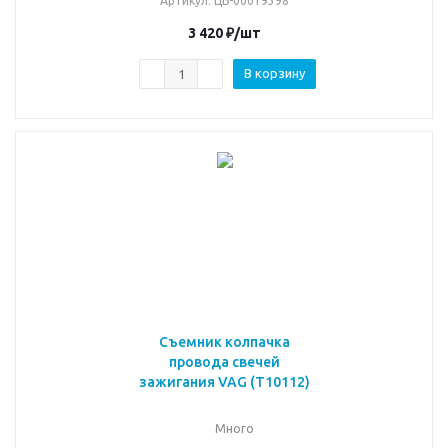
Артикул
: ЦБ-00019398
3 420
₽
/шт
В корзину
Съемник колпачка
провода свечей
зажигания VAG (T10112)
Много