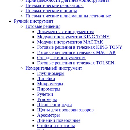
Принадлежности для пневмоинструмента
Пневматические реноваторы
Пневматические шприцы
Пневматические шлифмашины ленточные
Ручной инструмент
Готовые решения
Ложементы с инструментом
Модули инструментов KING TONY
Модули инструментов МАСТАК
Готовые решения в тележках KING TONY
Готовые решения в тележках МАСТАК
Стенды с инструментом
Готовые решения в тележках TOLSEN
Измерительный инструмент
Глубиномеры
Линейки
Микрометры
Пирометры
Рулетки
Угломеры
Штангенциркули
Щупы для проверки зазоров
Ареометры
Линейки поверочные
Стойки и штативы