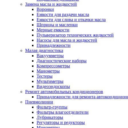
Замена масла и жидкостей
Воронки
Емкости для раздачи масла
Емкости для слива и откачки масла
Шприцы и масленки
Мерные емкости
Пульверизатор технических жидкостей
Насосы для масла и жидкостей
Принадлежности
Малая диагностика
Вакуумметры
Диагностические наборы
Компрессометры
Манометры
Тестеры
Мультиметры
Видеоэндоскопы
Ремонт автомобильных кондиционеров
Принадлежности для ремонта автокондицион
Пневмолинии
Фильтр-группы
Фильтры влагоотделители
Лубрикаторы
Регуляторы и редукторы
Манометры