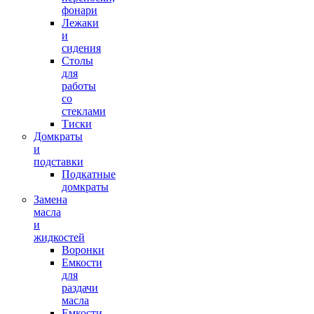
фонари
Лежаки
и
сидения
Столы
для
работы
со
стеклами
Тиски
Домкраты
и
подставки
Подкатные
домкраты
Замена
масла
и
жидкостей
Воронки
Емкости
для
раздачи
масла
Емкости