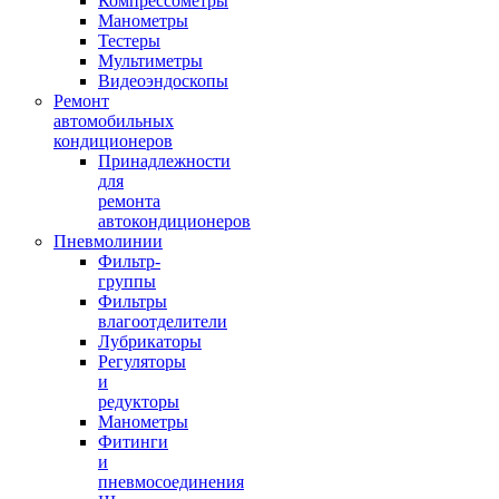
Компрессометры
Манометры
Тестеры
Мультиметры
Видеоэндоскопы
Ремонт
автомобильных
кондиционеров
Принадлежности
для
ремонта
автокондиционеров
Пневмолинии
Фильтр-
группы
Фильтры
влагоотделители
Лубрикаторы
Регуляторы
и
редукторы
Манометры
Фитинги
и
пневмосоединения