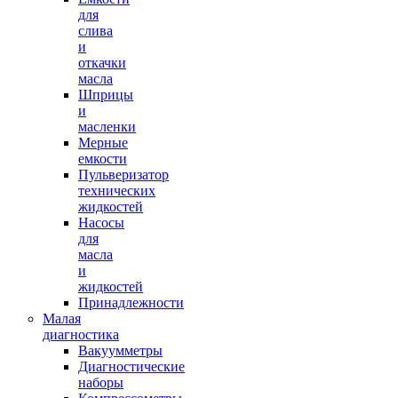
для
слива
и
откачки
масла
Шприцы
и
масленки
Мерные
емкости
Пульверизатор
технических
жидкостей
Насосы
для
масла
и
жидкостей
Принадлежности
Малая
диагностика
Вакуумметры
Диагностические
наборы