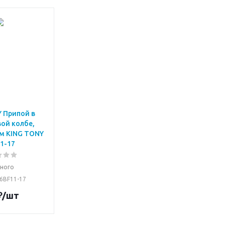
 Припой в
ой колбе,
м KING TONY
1-17
ного
 6BF11-17
₽
/шт