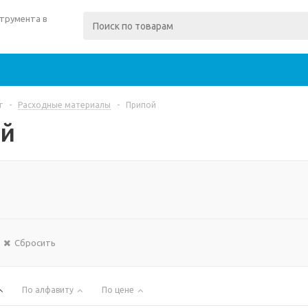
трумента в
г
-
Расходные материалы
-
Припой
й
Сбросить
По алфавиту
По цене