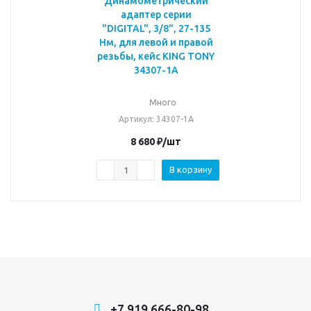
Динамометрический
адаптер серии
"DIGITAL", 3/8", 27-135
Нм, для левой и правой
резьбы, кейс KING TONY
34307-1A
Много
Артикул
: 34307-1A
8 680
₽
/шт
В корзину
+7 919 666-80-98