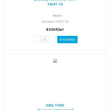
34207-1A
Много
Артикул
: 34207-1A
8 530
₽
/шт
В корзину
KING TONY