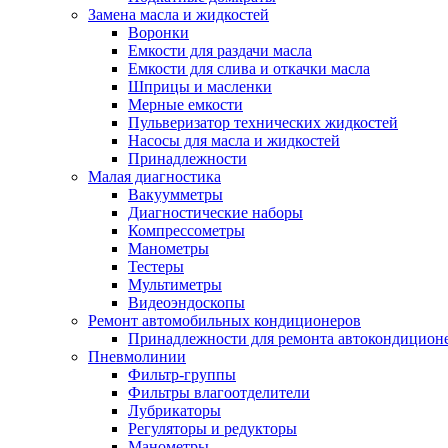
Замена масла и жидкостей
Воронки
Емкости для раздачи масла
Емкости для слива и откачки масла
Шприцы и масленки
Мерные емкости
Пульверизатор технических жидкостей
Насосы для масла и жидкостей
Принадлежности
Малая диагностика
Вакуумметры
Диагностические наборы
Компрессометры
Манометры
Тестеры
Мультиметры
Видеоэндоскопы
Ремонт автомобильных кондиционеров
Принадлежности для ремонта автокондицион
Пневмолинии
Фильтр-группы
Фильтры влагоотделители
Лубрикаторы
Регуляторы и редукторы
Манометры