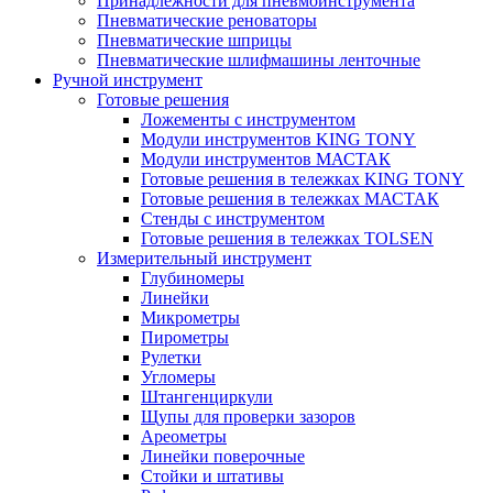
Принадлежности для пневмоинструмента
Пневматические реноваторы
Пневматические шприцы
Пневматические шлифмашины ленточные
Ручной инструмент
Готовые решения
Ложементы с инструментом
Модули инструментов KING TONY
Модули инструментов МАСТАК
Готовые решения в тележках KING TONY
Готовые решения в тележках МАСТАК
Стенды с инструментом
Готовые решения в тележках TOLSEN
Измерительный инструмент
Глубиномеры
Линейки
Микрометры
Пирометры
Рулетки
Угломеры
Штангенциркули
Щупы для проверки зазоров
Ареометры
Линейки поверочные
Стойки и штативы