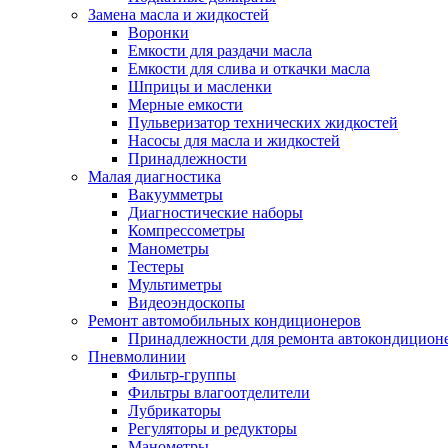
Замена масла и жидкостей
Воронки
Емкости для раздачи масла
Емкости для слива и откачки масла
Шприцы и масленки
Мерные емкости
Пульверизатор технических жидкостей
Насосы для масла и жидкостей
Принадлежности
Малая диагностика
Вакуумметры
Диагностические наборы
Компрессометры
Манометры
Тестеры
Мультиметры
Видеоэндоскопы
Ремонт автомобильных кондиционеров
Принадлежности для ремонта автокондицион
Пневмолинии
Фильтр-группы
Фильтры влагоотделители
Лубрикаторы
Регуляторы и редукторы
Манометры