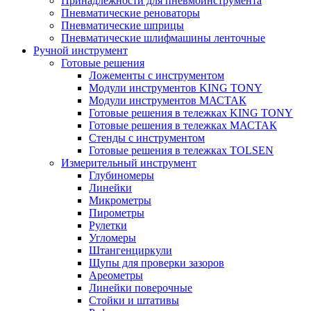
Принадлежности для пневмоинструмента
Пневматические реноваторы
Пневматические шприцы
Пневматические шлифмашины ленточные
Ручной инструмент
Готовые решения
Ложементы с инструментом
Модули инструментов KING TONY
Модули инструментов МАСТАК
Готовые решения в тележках KING TONY
Готовые решения в тележках МАСТАК
Стенды с инструментом
Готовые решения в тележках TOLSEN
Измерительный инструмент
Глубиномеры
Линейки
Микрометры
Пирометры
Рулетки
Угломеры
Штангенциркули
Щупы для проверки зазоров
Ареометры
Линейки поверочные
Стойки и штативы