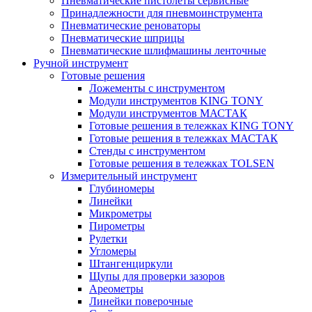
Пневматические пистолеты сервисные
Принадлежности для пневмоинструмента
Пневматические реноваторы
Пневматические шприцы
Пневматические шлифмашины ленточные
Ручной инструмент
Готовые решения
Ложементы с инструментом
Модули инструментов KING TONY
Модули инструментов МАСТАК
Готовые решения в тележках KING TONY
Готовые решения в тележках МАСТАК
Стенды с инструментом
Готовые решения в тележках TOLSEN
Измерительный инструмент
Глубиномеры
Линейки
Микрометры
Пирометры
Рулетки
Угломеры
Штангенциркули
Щупы для проверки зазоров
Ареометры
Линейки поверочные