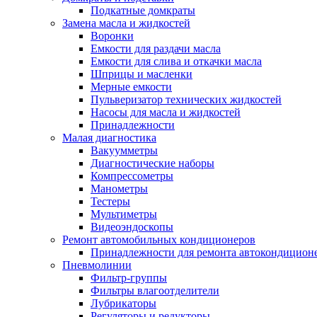
Подкатные домкраты
Замена масла и жидкостей
Воронки
Емкости для раздачи масла
Емкости для слива и откачки масла
Шприцы и масленки
Мерные емкости
Пульверизатор технических жидкостей
Насосы для масла и жидкостей
Принадлежности
Малая диагностика
Вакуумметры
Диагностические наборы
Компрессометры
Манометры
Тестеры
Мультиметры
Видеоэндоскопы
Ремонт автомобильных кондиционеров
Принадлежности для ремонта автокондицион
Пневмолинии
Фильтр-группы
Фильтры влагоотделители
Лубрикаторы
Регуляторы и редукторы