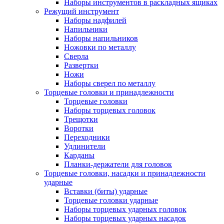
Наборы инструментов в раскладных ящиках
Режущий инструмент
Наборы надфилей
Напильники
Наборы напильников
Ножовки по металлу
Сверла
Развертки
Ножи
Наборы сверел по металлу
Торцевые головки и принадлежности
Торцевые головки
Наборы торцевых головок
Трещотки
Воротки
Переходники
Удлинители
Карданы
Планки-держатели для головок
Торцевые головки, насадки и принадлежности
ударные
Вставки (биты) ударные
Торцевые головки ударные
Наборы торцевых ударных головок
Наборы торцевых ударных насадок