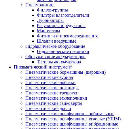
Пневмолинии
Фильтр-группы
Фильтры влагоотделители
Лубрикаторы
Регуляторы и редукторы
Манометры
Фитинги и пневмосоединения
Шланги воздушные
Гидравлическое оборудование
Гидравлические съемники
Обслуживание аккумуляторов
Тестеры аккумулятора
Пневматический инструмент
Пневматические бормашины (шарошки)
Пневматические зубила
Пневматические лобзики
Пневматические ножницы
Пневматические трещотки
Пневматические заклепочники
Пневматические гайковерты
Пневматические дрели
Пневматические шлифмашины орбитальные
Пневматические шлифмашины угловые (УШМ)
Пневматические шлифмашины вибрационные