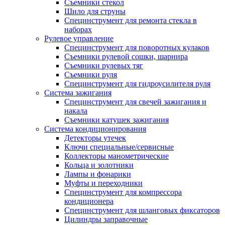
Съемники стекол
Шило для струны
Специнструмент для ремонта стекла в
наборах
Рулевое управление
Специнструмент для поворотных кулаков
Съемники рулевой сошки, шарнира
Съемники рулевых тяг
Съемники руля
Специнструмент для гидроусилителя руля
Система зажигания
Специнструмент для свечей зажигания и
накала
Съемники катушек зажигания
Система кондиционирования
Детекторы утечек
Ключи специальные/сервисные
Коллекторы манометрические
Кольца и золотники
Лампы и фонарики
Муфты и переходники
Специнструмент для компрессора
кондиционера
Специнструмент для шланговых фиксаторов
Цилиндры заправочные