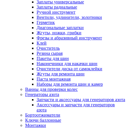
Заплаты универсальные
Заплаты радиальные
Ручной инструмент
Вентили, удлинители, золотники
Герметик
Диагональные заплатки
Жгуты, ножки, грибки
Фрезы и абразивный инструмент
Клей
Очиститель
Резина сырая
Пакеты для шин
Наконечники для накачки шин
Очистители диска от самоклейки
Жгуты для ремонта шин
Паста монтажная
Наборы для ремонта шин и камер
Ванны для проверки колес
Генераторы азота
Запчасти и аксессуары для генераторов азота
Аксессуары и запчасти для генераторов
азота
Бортоотжиматели
Ключи баллонные
Монтажки