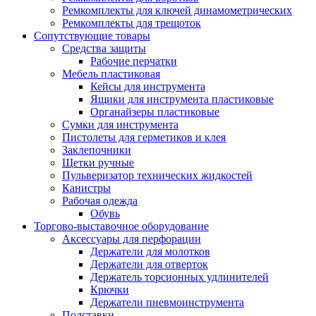
Ремкомплекты для ключей динамометрических
Ремкомплекты для трещоток
Сопутствующие товары
Средства защиты
Рабочие перчатки
Мебель пластиковая
Кейсы для инструмента
Ящики для инструмента пластиковые
Органайзеры пластиковые
Сумки для инструмента
Пистолеты для герметиков и клея
Заклепочники
Щетки ручные
Пульверизатор технических жидкостей
Канистры
Рабочая одежда
Обувь
Торгово-выставочное оборудование
Аксессуары для перфорации
Держатели для молотков
Держатели для отверток
Держатель торсионных удлинителей
Крючки
Держатели пневмоинструмента
Подставки