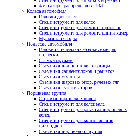
Специнструмент для шкивов и ремней
Фиксаторы распредвалов ГРМ
Колеса автомобиля
Головки для колес
Специнструмент для колес
Специнструмент для ремонта проколов
Специнструмент для ремонта шин и камер
Мультипликаторы
Подвеска автомобиля
Головки специальные/сервисные для
подвески
Стяжки пружин
Съемники подшипников ступицы
Съемники сайлентблоков и рычагов
Съемники ступицы
Съемники шаровых опор, рулевых тяг
Съемники амортизаторов
Поршневая группа
Оправки поршневых колец
Специнструмент для коленвала
Специнструмент для разжима поршневых
колец
Специнструмент для хонингования
цилиндров
Съемники поршневой группы