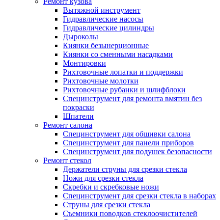
Ремонт кузова
Вытяжной инструмент
Гидравлические насосы
Гидравлические цилиндры
Дыроколы
Киянки безынерционные
Киянки со сменными насадками
Монтировки
Рихтовочные лопатки и поддержки
Рихтовочные молотки
Рихтовочные рубанки и шлифблоки
Специнструмент для ремонта вмятин без
покраски
Шпатели
Ремонт салона
Специнструмент для обшивки салона
Специнструмент для панели приборов
Специнструмент для подушек безопасности
Ремонт стекол
Держатели струны для срезки стекла
Ножи для срезки стекла
Скребки и скребковые ножи
Специнструмент для срезки стекла в наборах
Струны для срезки стекла
Съемники поводков стеклоочистителей