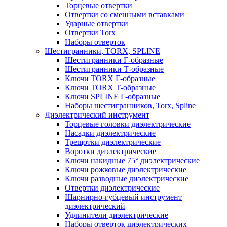
Торцевые отвертки
Отвертки со сменными вставками
Ударные отвертки
Отвертки Torx
Наборы отверток
Шестигранники, TORX, SPLINE
Шестигранники Г-образные
Шестигранники Т-образные
Ключи TORX Г-образные
Ключи TORX Т-образные
Ключи SPLINE Г-образные
Наборы шестигранников, Torx, Spline
Диэлектрический инструмент
Торцевые головки диэлектрические
Насадки диэлектрические
Трещотки диэлектрические
Воротки диэлектрические
Ключи накидные 75° диэлектрические
Ключи рожковые диэлектрические
Ключи разводные диэлектрические
Отвертки диэлектрические
Шарнирно-губцевый инструмент
диэлектрический
Удлинители диэлектрические
Наборы отверток диэлектрических