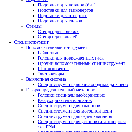
Подставки для вставок (бит)
Подставки для гайковертов
Подставки для отверток
Подставки для тисков
Стенды
Стенды для головок
Стенды для ключей
Специнструмент
Вспомогательный инструмент
Гайколомы
Головки для поврежденных гаек
Прочий вспомогательный специнструмент
Шпильковерты
Экстракторы
Выхлопная система
Специнструмент для кислородных датчиков
Газораспределительный механизм
Головки специальные/сервисные
Рассухариватели клапанов
Специнструмент для клапанов
Специнструмент для моторной цепи
Специнструмент для седел клапанов
Специнструмент для установки и контроля
фаз ГРМ