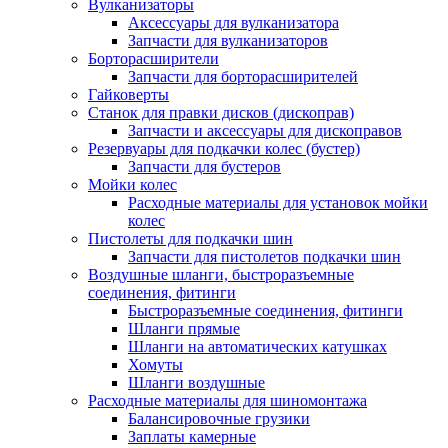
Вулканизаторы
Аксессуары для вулканизатора
Запчасти для вулканизаторов
Борторасширители
Запчасти для борторасширителей
Гайковерты
Станок для правки дисков (дископрав)
Запчасти и аксессуары для дископравов
Резервуары для подкачки колес (бустер)
Запчасти для бустеров
Мойки колес
Расходные материалы для установок мойки
колес
Пистолеты для подкачки шин
Запчасти для пистолетов подкачки шин
Воздушные шланги, быстроразъемные
соединения, фитинги
Быстроразъемные соединения, фитинги
Шланги прямые
Шланги на автоматических катушках
Хомуты
Шланги воздушные
Расходные материалы для шиномонтажа
Балансировочные грузики
Заплаты камерные