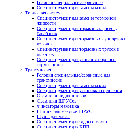
Головки специальные/сервисные
Специнструмент для замены масла
Тормозная система
Специнструмент для замены тормозной
жидкости
Специнструмент для тормозных дисков,
барабанов
Специнструмент для тормозных суппортов и
колодок
Специнструмент для тормозных трубок и
шлангов
Специнструмент для утапли-я поршней
тормоз.цил-ра
Трансмиссия
Головки специальные/сервисные для
трансмиссии
Специнструмент для замены масла
Специнструмент для установки сцепления
Съемники подшипников
Съемники ШРУСов
Фиксаторы маховика
Щипцы для хомутов ШРУС
Щупы для масла
Специнструмент для заднего моста
Специнструмент для КПП