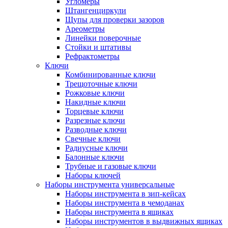
Угломеры
Штангенциркули
Щупы для проверки зазоров
Ареометры
Линейки поверочные
Стойки и штативы
Рефрактометры
Ключи
Комбинированные ключи
Трещоточные ключи
Рожковые ключи
Накидные ключи
Торцевые ключи
Разрезные ключи
Разводные ключи
Свечные ключи
Радиусные ключи
Балонные ключи
Трубные и газовые ключи
Наборы ключей
Наборы инструмента универсальные
Наборы инструмента в зип-кейсах
Наборы инструмента в чемоданах
Наборы инструмента в ящиках
Наборы инструментов в выдвижных ящиках