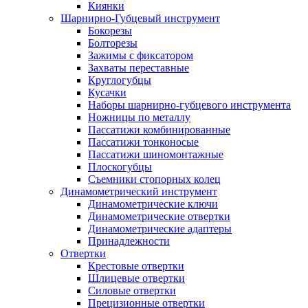
Киянки
Шарнирно-Губцевый инструмент
Бокорезы
Болторезы
Зажимы с фиксатором
Захваты переставные
Круглогубцы
Кусачки
Наборы шарнирно-губцевого инструмента
Ножницы по металлу
Пассатижи комбинированные
Пассатижи тонконосые
Пассатижи шиномонтажные
Плоскогубцы
Съемники стопорных колец
Динамометрический инструмент
Динамометрические ключи
Динамометрические отвертки
Динамометрические адаптеры
Принадлежности
Отвертки
Крестовые отвертки
Шлицевые отвертки
Силовые отвертки
Прецизионные отвертки