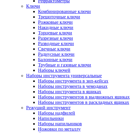
Рефрактометры
Ключи
Комбинированные ключи
Трещоточные ключи
Рожковые ключи
Накидные ключи
Торцевые ключи
Разрезные ключи
Разводные ключи
Свечные ключи
Радиусные ключи
Балонные ключи
Трубные и газовые ключи
Наборы ключей
Наборы инструмента универсальные
Наборы инструмента в зип-кейсах
Наборы инструмента в чемоданах
Наборы инструмента в ящиках
Наборы инструментов в выдвижных ящиках
Наборы инструментов в раскладных ящиках
Режущий инструмент
Наборы надфилей
Напильники
Наборы напильников
Ножовки по металлу