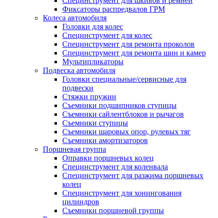
Специнструмент для шкивов и ремней
Фиксаторы распредвалов ГРМ
Колеса автомобиля
Головки для колес
Специнструмент для колес
Специнструмент для ремонта проколов
Специнструмент для ремонта шин и камер
Мультипликаторы
Подвеска автомобиля
Головки специальные/сервисные для
подвески
Стяжки пружин
Съемники подшипников ступицы
Съемники сайлентблоков и рычагов
Съемники ступицы
Съемники шаровых опор, рулевых тяг
Съемники амортизаторов
Поршневая группа
Оправки поршневых колец
Специнструмент для коленвала
Специнструмент для разжима поршневых
колец
Специнструмент для хонингования
цилиндров
Съемники поршневой группы