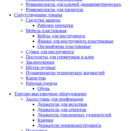
Ремкомплекты для ключей динамометрических
Ремкомплекты для трещоток
Сопутствующие товары
Средства защиты
Рабочие перчатки
Мебель пластиковая
Кейсы для инструмента
Ящики для инструмента пластиковые
Органайзеры пластиковые
Сумки для инструмента
Пистолеты для герметиков и клея
Заклепочники
Щетки ручные
Пульверизатор технических жидкостей
Канистры
Рабочая одежда
Обувь
Торгово-выставочное оборудование
Аксессуары для перфорации
Держатели для молотков
Держатели для отверток
Держатель торсионных удлинителей
Крючки
Держатели пневмоинструмента
Подставки