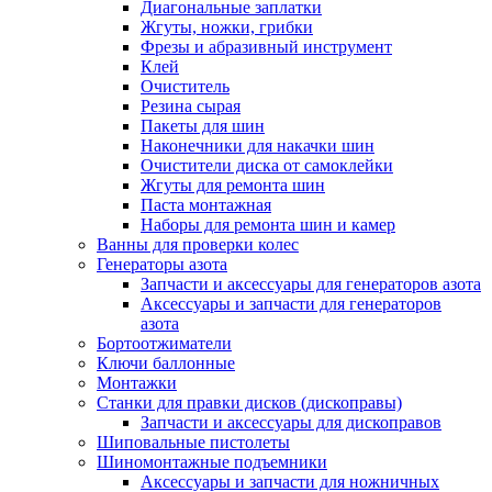
Диагональные заплатки
Жгуты, ножки, грибки
Фрезы и абразивный инструмент
Клей
Очиститель
Резина сырая
Пакеты для шин
Наконечники для накачки шин
Очистители диска от самоклейки
Жгуты для ремонта шин
Паста монтажная
Наборы для ремонта шин и камер
Ванны для проверки колес
Генераторы азота
Запчасти и аксессуары для генераторов азота
Аксессуары и запчасти для генераторов
азота
Бортоотжиматели
Ключи баллонные
Монтажки
Станки для правки дисков (дископравы)
Запчасти и аксессуары для дископравов
Шиповальные пистолеты
Шиномонтажные подъемники
Аксессуары и запчасти для ножничных