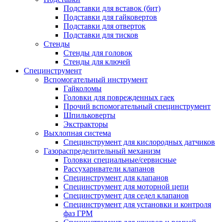
Подставки для вставок (бит)
Подставки для гайковертов
Подставки для отверток
Подставки для тисков
Стенды
Стенды для головок
Стенды для ключей
Специнструмент
Вспомогательный инструмент
Гайколомы
Головки для поврежденных гаек
Прочий вспомогательный специнструмент
Шпильковерты
Экстракторы
Выхлопная система
Специнструмент для кислородных датчиков
Газораспределительный механизм
Головки специальные/сервисные
Рассухариватели клапанов
Специнструмент для клапанов
Специнструмент для моторной цепи
Специнструмент для седел клапанов
Специнструмент для установки и контроля
фаз ГРМ