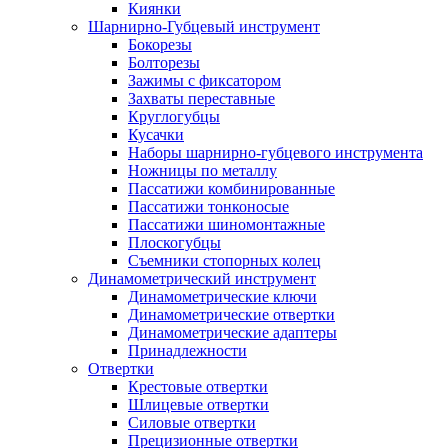
Киянки
Шарнирно-Губцевый инструмент
Бокорезы
Болторезы
Зажимы с фиксатором
Захваты переставные
Круглогубцы
Кусачки
Наборы шарнирно-губцевого инструмента
Ножницы по металлу
Пассатижи комбинированные
Пассатижи тонконосые
Пассатижи шиномонтажные
Плоскогубцы
Съемники стопорных колец
Динамометрический инструмент
Динамометрические ключи
Динамометрические отвертки
Динамометрические адаптеры
Принадлежности
Отвертки
Крестовые отвертки
Шлицевые отвертки
Силовые отвертки
Прецизионные отвертки