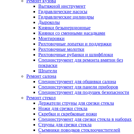
Ремонт кузова
Вытяжной инструмент
Гидравлические насосы
Гидравлические цилиндры
Дыроколы
Киянки безынерционные
Киянки со сменными насадками
Монтировки
Рихтовочные лопатки и поддержки
Рихтовочные молотки
Рихтовочные рубанки и шлифблоки
Специнструмент для ремонта вмятин без
покраски
Шпатели
Ремонт салона
Специнструмент для обшивки салона
Специнструмент для панели приборов
Специнструмент для подушек безопасности
Ремонт стекол
Держатели струны для срезки стекла
Ножи для срезки стекла
Скребки и скребковые ножи
Специнструмент для срезки стекла в наборах
Струны для срезки стекла
Съемники поводков стеклоочистителей