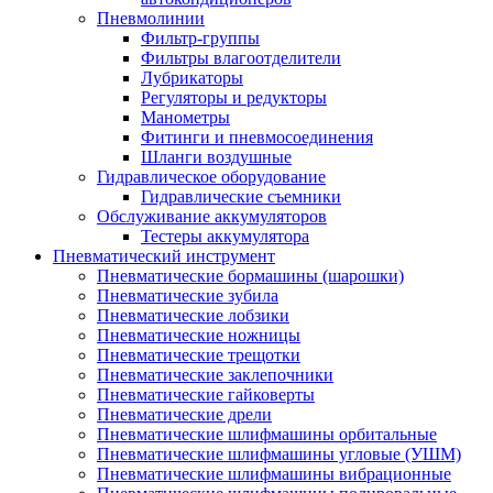
Пневмолинии
Фильтр-группы
Фильтры влагоотделители
Лубрикаторы
Регуляторы и редукторы
Манометры
Фитинги и пневмосоединения
Шланги воздушные
Гидравлическое оборудование
Гидравлические съемники
Обслуживание аккумуляторов
Тестеры аккумулятора
Пневматический инструмент
Пневматические бормашины (шарошки)
Пневматические зубила
Пневматические лобзики
Пневматические ножницы
Пневматические трещотки
Пневматические заклепочники
Пневматические гайковерты
Пневматические дрели
Пневматические шлифмашины орбитальные
Пневматические шлифмашины угловые (УШМ)
Пневматические шлифмашины вибрационные