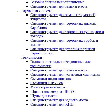
Головки специальные/сервисные
Специнструмент для замены масла
Тормозная система
Специнструмент для замены тормозной
жидкости
Специнструмент для тормозных дисков,
барабанов
Специнструмент для тормозных суппортов и
колодок
Специнструмент для тормозных трубок и
шлангов
Специнструмент для утапли-я поршней
тормоз.цил-ра
Трансмиссия
Головки специальные/сервисные для
трансмиссии
Специнструмент для замены масла
Специнструмент для установки сцепления
Съемники подшипников
Съемники ШРУСов
Фиксаторы маховика
Щипцы для хомутов ШРУС
Щупы для масла
Специнструмент для заднего моста
Специнструмент для КПП