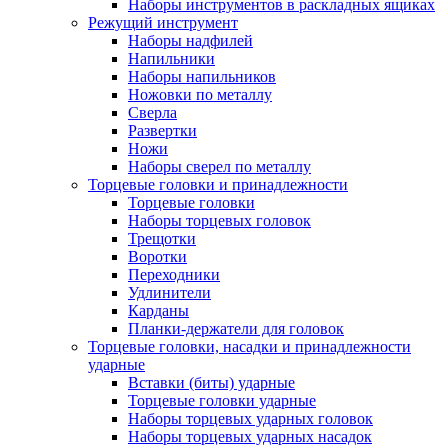
Наборы инструментов в раскладных ящиках
Режущий инструмент
Наборы надфилей
Напильники
Наборы напильников
Ножовки по металлу
Сверла
Развертки
Ножи
Наборы сверел по металлу
Торцевые головки и принадлежности
Торцевые головки
Наборы торцевых головок
Трещотки
Воротки
Переходники
Удлинители
Карданы
Планки-держатели для головок
Торцевые головки, насадки и принадлежности
ударные
Вставки (биты) ударные
Торцевые головки ударные
Наборы торцевых ударных головок
Наборы торцевых ударных насадок