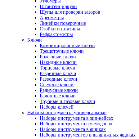
Угломеры
Штангенциркули
Щупы для проверки зазоров
Ареометры
Линейки поверочные
Стойки и штативы
Рефрактометры
Ключи
Комбинированные ключи
Трещоточные ключи
Рожковые ключи
Накидные ключи
Торцевые ключи
Разрезные ключи
Разводные ключи
Свечные ключи
Радиусные ключи
Балонные ключи
Трубные и газовые ключи
Наборы ключей
Наборы инструмента универсальные
Наборы инструмента в зип-кейсах
Наборы инструмента в чемоданах
Наборы инструмента в ящиках
Наборы инструментов в выдвижных ящиках