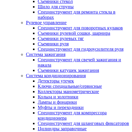
Съемники стекол
Шило для струны
Специнструмент для ремонта стекла в
наборах
Рулевое управление
Специнструмент для поворотных кулаков
Съемники рулевой сошки, шарнира
Съемники рулевых тяг
Съемники руля
Специнструмент для гидроусилителя руля
Система зажигания
Специнструмент для свечей зажигания и
накала
Съемники катушек зажигания
Система кондиционирования
Детекторы утечек
Ключи специальные/сервисные
Коллекторы манометрические
Кольца и золотники
Лампы и фонарики
Муфты и переходники
Специнструмент для компрессора
кондиционера
Специнструмент для шланговых фиксаторов
Цилиндры заправочные