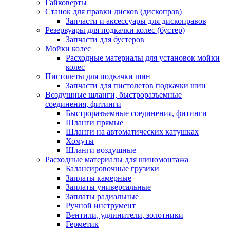
Гайковерты
Станок для правки дисков (дископрав)
Запчасти и аксессуары для дископравов
Резервуары для подкачки колес (бустер)
Запчасти для бустеров
Мойки колес
Расходные материалы для установок мойки
колес
Пистолеты для подкачки шин
Запчасти для пистолетов подкачки шин
Воздушные шланги, быстроразъемные
соединения, фитинги
Быстроразъемные соединения, фитинги
Шланги прямые
Шланги на автоматических катушках
Хомуты
Шланги воздушные
Расходные материалы для шиномонтажа
Балансировочные грузики
Заплаты камерные
Заплаты универсальные
Заплаты радиальные
Ручной инструмент
Вентили, удлинители, золотники
Герметик