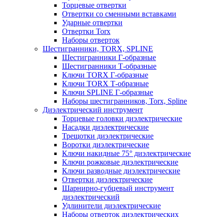
Торцевые отвертки
Отвертки со сменными вставками
Ударные отвертки
Отвертки Torx
Наборы отверток
Шестигранники, TORX, SPLINE
Шестигранники Г-образные
Шестигранники Т-образные
Ключи TORX Г-образные
Ключи TORX Т-образные
Ключи SPLINE Г-образные
Наборы шестигранников, Torx, Spline
Диэлектрический инструмент
Торцевые головки диэлектрические
Насадки диэлектрические
Трещотки диэлектрические
Воротки диэлектрические
Ключи накидные 75° диэлектрические
Ключи рожковые диэлектрические
Ключи разводные диэлектрические
Отвертки диэлектрические
Шарнирно-губцевый инструмент
диэлектрический
Удлинители диэлектрические
Наборы отверток диэлектрических