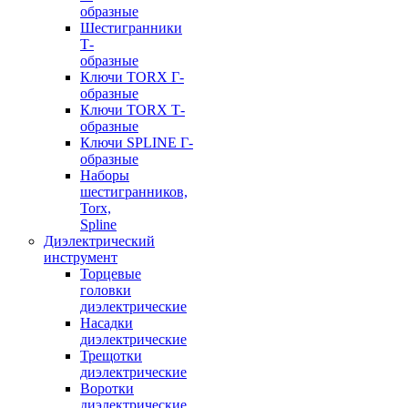
образные
Шестигранники
Т-
образные
Ключи TORX Г-
образные
Ключи TORX Т-
образные
Ключи SPLINE Г-
образные
Наборы
шестигранников,
Torx,
Spline
Диэлектрический
инструмент
Торцевые
головки
диэлектрические
Насадки
диэлектрические
Трещотки
диэлектрические
Воротки
диэлектрические