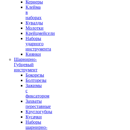
Кернеры
Клейма
в
наборах
Кувалды
Молотки
Крейцмейсели
Наборы
ударного
инструмента
Киянки
Шарнирно-
Губцевый
инструмент
Бокорезы
Болторезы
Зажимы
с
фиксатором
Захваты
переставные
Круглогубцы
Кусачки
Наборы
шарнирно-