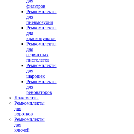
для
фильтров
Ремкомплекты
для
пневмозубил
Ремкомплекты
для
краскопультов
Ремкомплекты
для
сервисных
пистолетов
Ремкомплекты
для
шарошек
Ремкомплекты
для
реноваторов
Ложементы
Ремкомплекты
для
воротков
Ремкомплекты
для
ключей