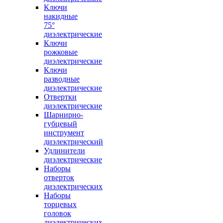
Ключи
накидные
75°
диэлектрические
Ключи
рожковые
диэлектрические
Ключи
разводные
диэлектрические
Отвертки
диэлектрические
Шарнирно-
губцевый
инструмент
диэлектрический
Удлинители
диэлектрические
Наборы
отверток
диэлектрических
Наборы
торцевых
головок
диэлектрических