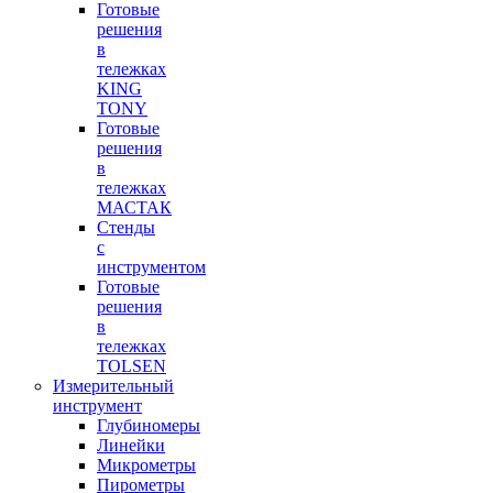
Готовые
решения
в
тележках
KING
TONY
Готовые
решения
в
тележках
МАСТАК
Стенды
с
инструментом
Готовые
решения
в
тележках
TOLSEN
Измерительный
инструмент
Глубиномеры
Линейки
Микрометры
Пирометры