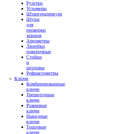
Рулетки
Угломеры
Штангенциркули
Щупы
для
проверки
зазоров
Ареометры
Линейки
поверочные
Стойки
и
штативы
Рефрактометры
Ключи
Комбинированные
ключи
Трещоточные
ключи
Рожковые
ключи
Накидные
ключи
Торцевые
ключи