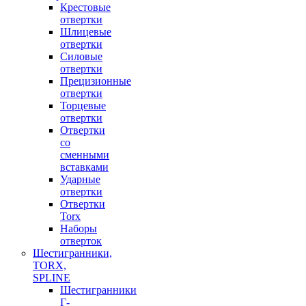
Крестовые
отвертки
Шлицевые
отвертки
Силовые
отвертки
Прецизионные
отвертки
Торцевые
отвертки
Отвертки
со
сменными
вставками
Ударные
отвертки
Отвертки
Torx
Наборы
отверток
Шестигранники,
TORX,
SPLINE
Шестигранники
Г-