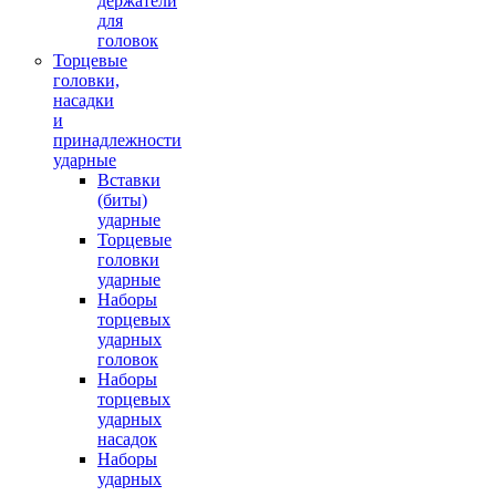
держатели
для
головок
Торцевые
головки,
насадки
и
принадлежности
ударные
Вставки
(биты)
ударные
Торцевые
головки
ударные
Наборы
торцевых
ударных
головок
Наборы
торцевых
ударных
насадок
Наборы
ударных