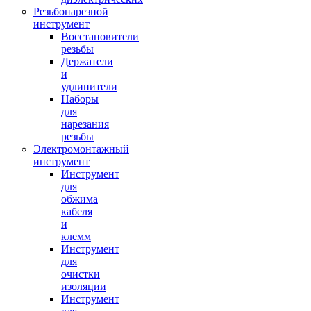
Резьбонарезной
инструмент
Восстановители
резьбы
Держатели
и
удлинители
Наборы
для
нарезания
резьбы
Электромонтажный
инструмент
Инструмент
для
обжима
кабеля
и
клемм
Инструмент
для
очистки
изоляции
Инструмент