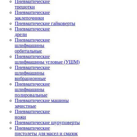
Пневматические
трещотки
Пневматические
заклепочники
Пневматические гайковерты
Пневматические
дрели
Пневматические
шлифмашины
орбитальные
Пневматические
шлифмашины угловые (УШМ)
Пневматические
шлифмашины
вибрационные
Пневматические
шлифмашины
полировальные
Пневматические машины
зачистные
Пневматические
ножи
Пневматические шуруповерты
Пневматические
пистолеты для масел и смазок