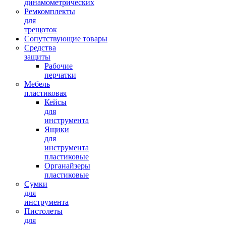
динамометрических
Ремкомплекты
для
трещоток
Сопутствующие товары
Средства
защиты
Рабочие
перчатки
Мебель
пластиковая
Кейсы
для
инструмента
Ящики
для
инструмента
пластиковые
Органайзеры
пластиковые
Сумки
для
инструмента
Пистолеты
для