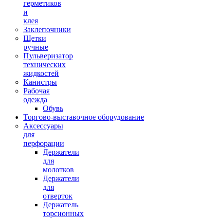
герметиков
и
клея
Заклепочники
Щетки
ручные
Пульверизатор
технических
жидкостей
Канистры
Рабочая
одежда
Обувь
Торгово-выставочное оборудование
Аксессуары
для
перфорации
Держатели
для
молотков
Держатели
для
отверток
Держатель
торсионных