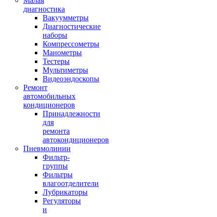
Малая
диагностика
Вакуумметры
Диагностические
наборы
Компрессометры
Манометры
Тестеры
Мультиметры
Видеоэндоскопы
Ремонт
автомобильных
кондиционеров
Принадлежности
для
ремонта
автокондиционеров
Пневмолинии
Фильтр-
группы
Фильтры
влагоотделители
Лубрикаторы
Регуляторы
и