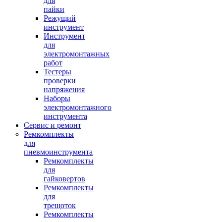
для
пайки
Режущий
инструмент
Инструмент
для
электромонтажных
работ
Тестеры
проверки
напряжения
Наборы
электромонтажного
инструмента
Сервис и ремонт
Ремкомплекты
для
пневмоинструмента
Ремкомплекты
для
гайковертов
Ремкомплекты
для
трещоток
Ремкомплекты