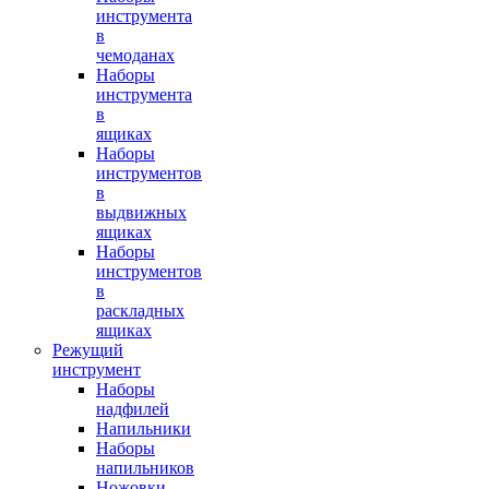
инструмента
в
чемоданах
Наборы
инструмента
в
ящиках
Наборы
инструментов
в
выдвижных
ящиках
Наборы
инструментов
в
раскладных
ящиках
Режущий
инструмент
Наборы
надфилей
Напильники
Наборы
напильников
Ножовки