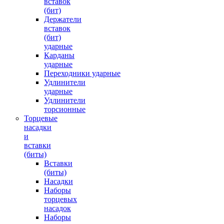
вставок
(бит)
Держатели
вставок
(бит)
ударные
Карданы
ударные
Переходники ударные
Удлинители
ударные
Удлинители
торсионные
Торцевые
насадки
и
вставки
(биты)
Вставки
(биты)
Насадки
Наборы
торцевых
насадок
Наборы