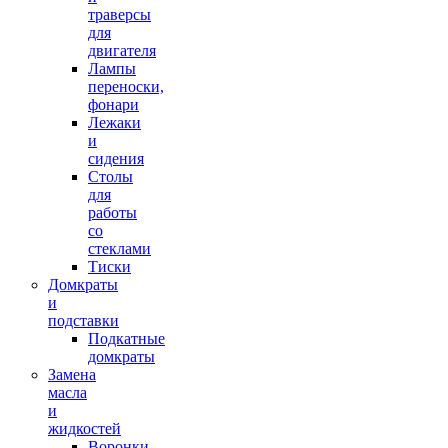
траверсы
для
двигателя
Лампы
переноски,
фонари
Лежаки
и
сидения
Столы
для
работы
со
стеклами
Тиски
Домкраты
и
подставки
Подкатные
домкраты
Замена
масла
и
жидкостей
Воронки