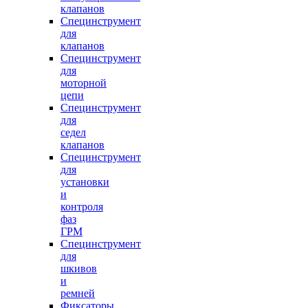
клапанов
Специнструмент
для
клапанов
Специнструмент
для
моторной
цепи
Специнструмент
для
седел
клапанов
Специнструмент
для
установки
и
контроля
фаз
ГРМ
Специнструмент
для
шкивов
и
ремней
Фиксаторы