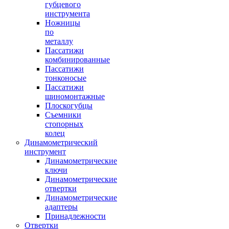
губцевого
инструмента
Ножницы
по
металлу
Пассатижи
комбинированные
Пассатижи
тонконосые
Пассатижи
шиномонтажные
Плоскогубцы
Съемники
стопорных
колец
Динамометрический
инструмент
Динамометрические
ключи
Динамометрические
отвертки
Динамометрические
адаптеры
Принадлежности
Отвертки