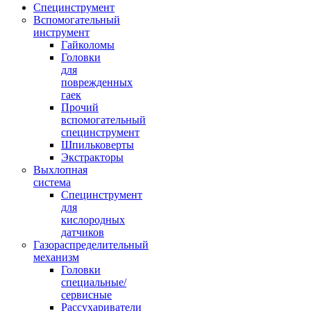
Специнструмент
Вспомогательный
инструмент
Гайколомы
Головки
для
поврежденных
гаек
Прочий
вспомогательный
специнструмент
Шпильковерты
Экстракторы
Выхлопная
система
Специнструмент
для
кислородных
датчиков
Газораспределительный
механизм
Головки
специальные/
сервисные
Рассухариватели