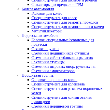
Специнструмент для шкивов и ремней
Фиксаторы распредвалов ГРМ
Колеса автомобиля
Головки для колес
Специнструмент для колес
Специнструмент для ремонта проколов
Специнструмент для ремонта шин и камер
Мультипликаторы
Подвеска автомобиля
Головки специальные/сервисные для
подвески
Стяжки пружин
Съемники подшипников ступицы
Съемники сайлентблоков и рычагов
Съемники ступицы
Съемники шаровых опор, рулевых тяг
Съемники амортизаторов
Поршневая группа
Оправки поршневых колец
Специнструмент для коленвала
Специнструмент для разжима поршневых
колец
Специнструмент для хонингования
цилиндров
Съемники поршневой группы