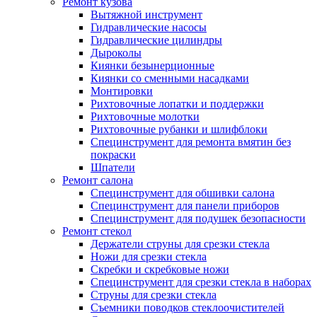
Ремонт кузова
Вытяжной инструмент
Гидравлические насосы
Гидравлические цилиндры
Дыроколы
Киянки безынерционные
Киянки со сменными насадками
Монтировки
Рихтовочные лопатки и поддержки
Рихтовочные молотки
Рихтовочные рубанки и шлифблоки
Специнструмент для ремонта вмятин без
покраски
Шпатели
Ремонт салона
Специнструмент для обшивки салона
Специнструмент для панели приборов
Специнструмент для подушек безопасности
Ремонт стекол
Держатели струны для срезки стекла
Ножи для срезки стекла
Скребки и скребковые ножи
Специнструмент для срезки стекла в наборах
Струны для срезки стекла
Съемники поводков стеклоочистителей