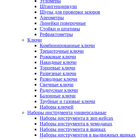
Угломеры
Штангенциркули
Щупы для проверки зазоров
Ареометры
Линейки поверочные
Стойки и штативы
Рефрактометры
Ключи
Комбинированные ключи
Трещоточные ключи
Рожковые ключи
Накидные ключи
Торцевые ключи
Разрезные ключи
Разводные ключи
Свечные ключи
Радиусные ключи
Балонные ключи
Трубные и газовые ключи
Наборы ключей
Наборы инструмента универсальные
Наборы инструмента в зип-кейсах
Наборы инструмента в чемоданах
Наборы инструмента в ящиках
Наборы инструментов в выдвижных ящиках