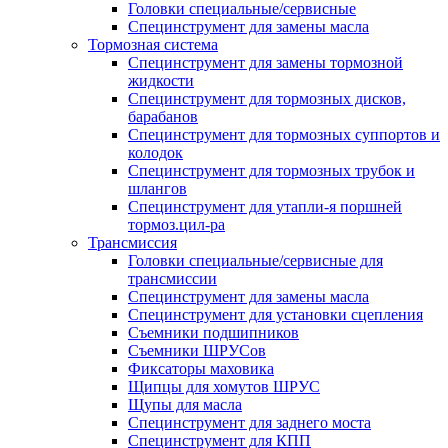
Головки специальные/сервисные
Специнструмент для замены масла
Тормозная система
Специнструмент для замены тормозной
жидкости
Специнструмент для тормозных дисков,
барабанов
Специнструмент для тормозных суппортов и
колодок
Специнструмент для тормозных трубок и
шлангов
Специнструмент для утапли-я поршней
тормоз.цил-ра
Трансмиссия
Головки специальные/сервисные для
трансмиссии
Специнструмент для замены масла
Специнструмент для установки сцепления
Съемники подшипников
Съемники ШРУСов
Фиксаторы маховика
Щипцы для хомутов ШРУС
Щупы для масла
Специнструмент для заднего моста
Специнструмент для КПП