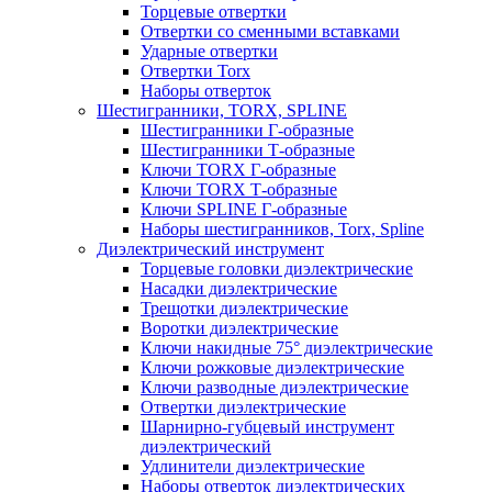
Торцевые отвертки
Отвертки со сменными вставками
Ударные отвертки
Отвертки Torx
Наборы отверток
Шестигранники, TORX, SPLINE
Шестигранники Г-образные
Шестигранники Т-образные
Ключи TORX Г-образные
Ключи TORX Т-образные
Ключи SPLINE Г-образные
Наборы шестигранников, Torx, Spline
Диэлектрический инструмент
Торцевые головки диэлектрические
Насадки диэлектрические
Трещотки диэлектрические
Воротки диэлектрические
Ключи накидные 75° диэлектрические
Ключи рожковые диэлектрические
Ключи разводные диэлектрические
Отвертки диэлектрические
Шарнирно-губцевый инструмент
диэлектрический
Удлинители диэлектрические
Наборы отверток диэлектрических