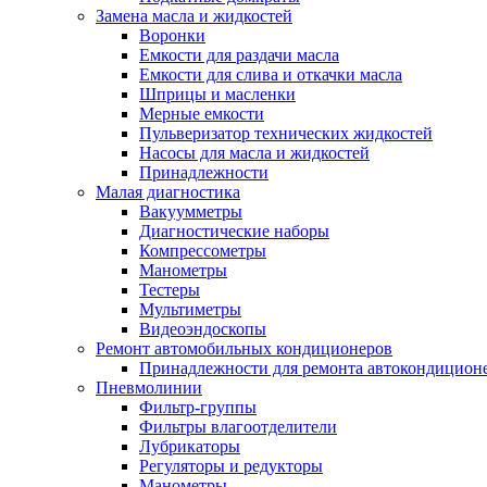
Замена масла и жидкостей
Воронки
Емкости для раздачи масла
Емкости для слива и откачки масла
Шприцы и масленки
Мерные емкости
Пульверизатор технических жидкостей
Насосы для масла и жидкостей
Принадлежности
Малая диагностика
Вакуумметры
Диагностические наборы
Компрессометры
Манометры
Тестеры
Мультиметры
Видеоэндоскопы
Ремонт автомобильных кондиционеров
Принадлежности для ремонта автокондицион
Пневмолинии
Фильтр-группы
Фильтры влагоотделители
Лубрикаторы
Регуляторы и редукторы
Манометры