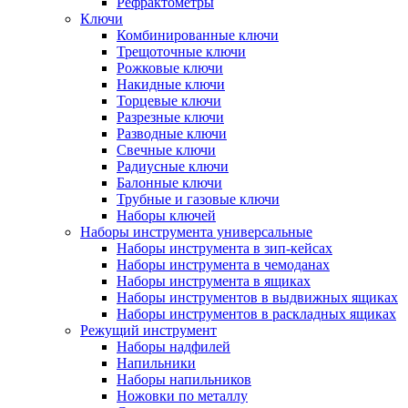
Рефрактометры
Ключи
Комбинированные ключи
Трещоточные ключи
Рожковые ключи
Накидные ключи
Торцевые ключи
Разрезные ключи
Разводные ключи
Свечные ключи
Радиусные ключи
Балонные ключи
Трубные и газовые ключи
Наборы ключей
Наборы инструмента универсальные
Наборы инструмента в зип-кейсах
Наборы инструмента в чемоданах
Наборы инструмента в ящиках
Наборы инструментов в выдвижных ящиках
Наборы инструментов в раскладных ящиках
Режущий инструмент
Наборы надфилей
Напильники
Наборы напильников
Ножовки по металлу