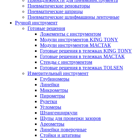
Принадлежности для пневмоинструмента
Пневматические реноваторы
Пневматические шприцы
Пневматические шлифмашины ленточные
Ручной инструмент
Готовые решения
Ложементы с инструментом
Модули инструментов KING TONY
Модули инструментов МАСТАК
Готовые решения в тележках KING TONY
Готовые решения в тележках МАСТАК
Стенды с инструментом
Готовые решения в тележках TOLSEN
Измерительный инструмент
Глубиномеры
Линейки
Микрометры
Пирометры
Рулетки
Угломеры
Штангенциркули
Щупы для проверки зазоров
Ареометры
Линейки поверочные
Стойки и штативы