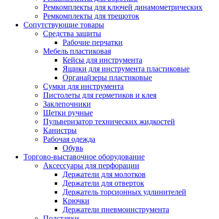
Ремкомплекты для ключей динамометрических
Ремкомплекты для трещоток
Сопутствующие товары
Средства защиты
Рабочие перчатки
Мебель пластиковая
Кейсы для инструмента
Ящики для инструмента пластиковые
Органайзеры пластиковые
Сумки для инструмента
Пистолеты для герметиков и клея
Заклепочники
Щетки ручные
Пульверизатор технических жидкостей
Канистры
Рабочая одежда
Обувь
Торгово-выставочное оборудование
Аксессуары для перфорации
Держатели для молотков
Держатели для отверток
Держатель торсионных удлинителей
Крючки
Держатели пневмоинструмента
Подставки