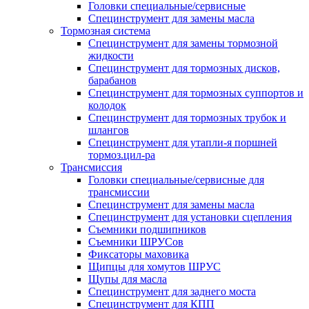
Головки специальные/сервисные
Специнструмент для замены масла
Тормозная система
Специнструмент для замены тормозной
жидкости
Специнструмент для тормозных дисков,
барабанов
Специнструмент для тормозных суппортов и
колодок
Специнструмент для тормозных трубок и
шлангов
Специнструмент для утапли-я поршней
тормоз.цил-ра
Трансмиссия
Головки специальные/сервисные для
трансмиссии
Специнструмент для замены масла
Специнструмент для установки сцепления
Съемники подшипников
Съемники ШРУСов
Фиксаторы маховика
Щипцы для хомутов ШРУС
Щупы для масла
Специнструмент для заднего моста
Специнструмент для КПП