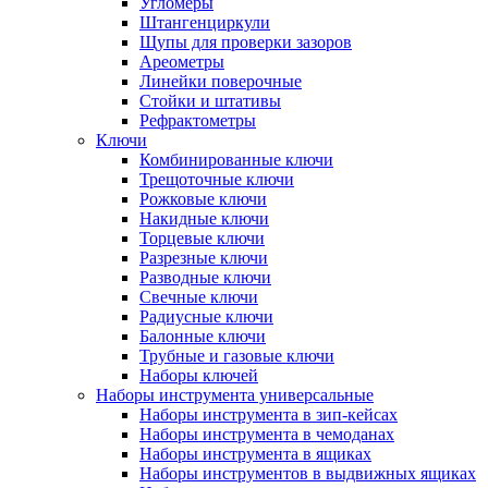
Угломеры
Штангенциркули
Щупы для проверки зазоров
Ареометры
Линейки поверочные
Стойки и штативы
Рефрактометры
Ключи
Комбинированные ключи
Трещоточные ключи
Рожковые ключи
Накидные ключи
Торцевые ключи
Разрезные ключи
Разводные ключи
Свечные ключи
Радиусные ключи
Балонные ключи
Трубные и газовые ключи
Наборы ключей
Наборы инструмента универсальные
Наборы инструмента в зип-кейсах
Наборы инструмента в чемоданах
Наборы инструмента в ящиках
Наборы инструментов в выдвижных ящиках