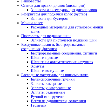
Гайковерты
Станок для правки дисков (дископрав)
Запчасти и аксессуары для дископравов
Резервуары для подкачки колес (бустер)
Запчасти для бустеров
Мойки колес
Расходные материалы для установок мойки
колес
Пистолеты для подкачки шин
Запчасти для пистолетов подкачки шин
Воздушные шланги, быстроразъемные
соединения, фитинги
Быстроразъемные соединения, фитинги
Шланги прямые
Шланги на автоматических катушках
Хомуты
Шланги воздушные
Расходные материалы для шиномонтажа
Балансировочные грузики
Заплаты камерные
Заплаты универсальные
Заплаты радиальные
Ручной инструмент
Вентили, удлинители, золотники
Герметик