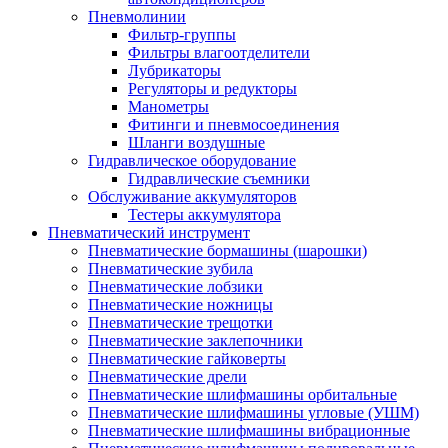
Пневмолинии
Фильтр-группы
Фильтры влагоотделители
Лубрикаторы
Регуляторы и редукторы
Манометры
Фитинги и пневмосоединения
Шланги воздушные
Гидравлическое оборудование
Гидравлические съемники
Обслуживание аккумуляторов
Тестеры аккумулятора
Пневматический инструмент
Пневматические бормашины (шарошки)
Пневматические зубила
Пневматические лобзики
Пневматические ножницы
Пневматические трещотки
Пневматические заклепочники
Пневматические гайковерты
Пневматические дрели
Пневматические шлифмашины орбитальные
Пневматические шлифмашины угловые (УШМ)
Пневматические шлифмашины вибрационные