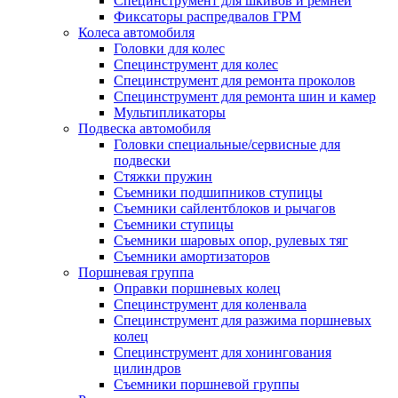
Специнструмент для шкивов и ремней
Фиксаторы распредвалов ГРМ
Колеса автомобиля
Головки для колес
Специнструмент для колес
Специнструмент для ремонта проколов
Специнструмент для ремонта шин и камер
Мультипликаторы
Подвеска автомобиля
Головки специальные/сервисные для
подвески
Стяжки пружин
Съемники подшипников ступицы
Съемники сайлентблоков и рычагов
Съемники ступицы
Съемники шаровых опор, рулевых тяг
Съемники амортизаторов
Поршневая группа
Оправки поршневых колец
Специнструмент для коленвала
Специнструмент для разжима поршневых
колец
Специнструмент для хонингования
цилиндров
Съемники поршневой группы