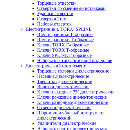
Торцевые отвертки
Отвертки со сменными вставками
Ударные отвертки
Отвертки Torx
Наборы отверток
Шестигранники, TORX, SPLINE
Шестигранники Г-образные
Шестигранники Т-образные
Ключи TORX Г-образные
Ключи TORX Т-образные
Ключи SPLINE Г-образные
Наборы шестигранников, Torx, Spline
Диэлектрический инструмент
Торцевые головки диэлектрические
Насадки диэлектрические
Трещотки диэлектрические
Воротки диэлектрические
Ключи накидные 75° диэлектрические
Ключи рожковые диэлектрические
Ключи разводные диэлектрические
Отвертки диэлектрические
Шарнирно-губцевый инструмент
диэлектрический
Удлинители диэлектрические
Наборы отверток диэлектрических