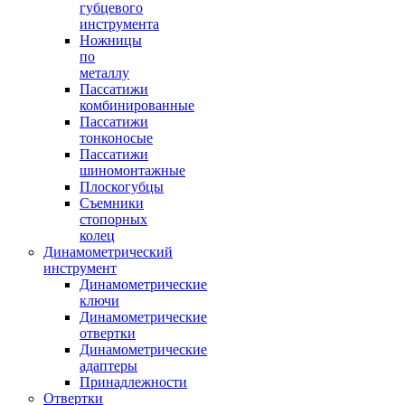
губцевого
инструмента
Ножницы
по
металлу
Пассатижи
комбинированные
Пассатижи
тонконосые
Пассатижи
шиномонтажные
Плоскогубцы
Съемники
стопорных
колец
Динамометрический
инструмент
Динамометрические
ключи
Динамометрические
отвертки
Динамометрические
адаптеры
Принадлежности
Отвертки