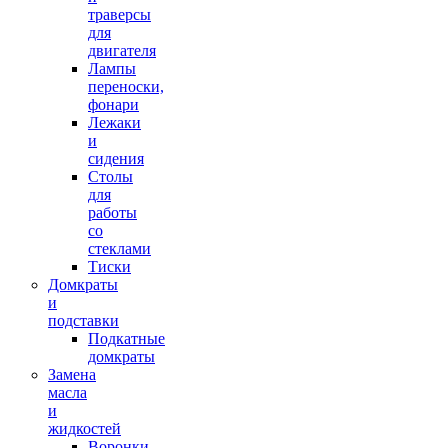
траверсы
для
двигателя
Лампы
переноски,
фонари
Лежаки
и
сидения
Столы
для
работы
со
стеклами
Тиски
Домкраты
и
подставки
Подкатные
домкраты
Замена
масла
и
жидкостей
Воронки