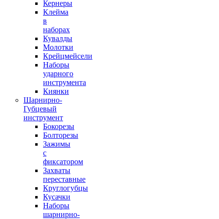
Кернеры
Клейма
в
наборах
Кувалды
Молотки
Крейцмейсели
Наборы
ударного
инструмента
Киянки
Шарнирно-
Губцевый
инструмент
Бокорезы
Болторезы
Зажимы
с
фиксатором
Захваты
переставные
Круглогубцы
Кусачки
Наборы
шарнирно-