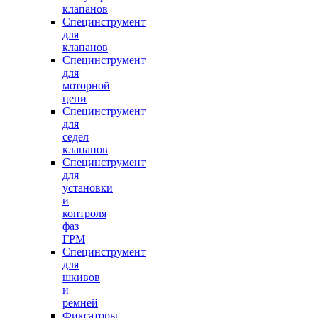
клапанов
Специнструмент
для
клапанов
Специнструмент
для
моторной
цепи
Специнструмент
для
седел
клапанов
Специнструмент
для
установки
и
контроля
фаз
ГРМ
Специнструмент
для
шкивов
и
ремней
Фиксаторы