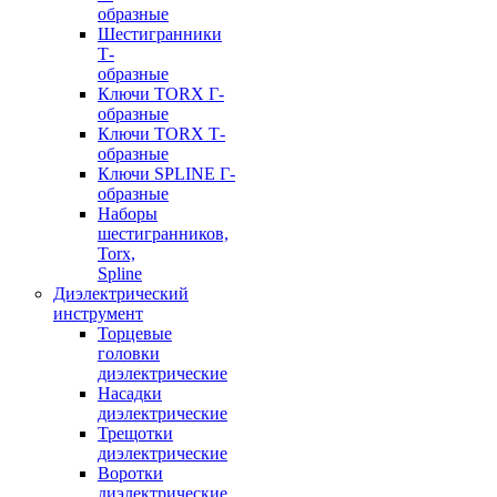
образные
Шестигранники
Т-
образные
Ключи TORX Г-
образные
Ключи TORX Т-
образные
Ключи SPLINE Г-
образные
Наборы
шестигранников,
Torx,
Spline
Диэлектрический
инструмент
Торцевые
головки
диэлектрические
Насадки
диэлектрические
Трещотки
диэлектрические
Воротки
диэлектрические