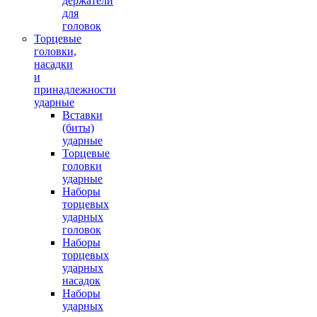
держатели
для
головок
Торцевые
головки,
насадки
и
принадлежности
ударные
Вставки
(биты)
ударные
Торцевые
головки
ударные
Наборы
торцевых
ударных
головок
Наборы
торцевых
ударных
насадок
Наборы
ударных