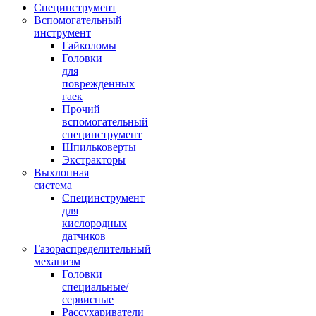
Специнструмент
Вспомогательный
инструмент
Гайколомы
Головки
для
поврежденных
гаек
Прочий
вспомогательный
специнструмент
Шпильковерты
Экстракторы
Выхлопная
система
Специнструмент
для
кислородных
датчиков
Газораспределительный
механизм
Головки
специальные/
сервисные
Рассухариватели