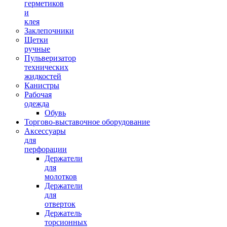
герметиков
и
клея
Заклепочники
Щетки
ручные
Пульверизатор
технических
жидкостей
Канистры
Рабочая
одежда
Обувь
Торгово-выставочное оборудование
Аксессуары
для
перфорации
Держатели
для
молотков
Держатели
для
отверток
Держатель
торсионных