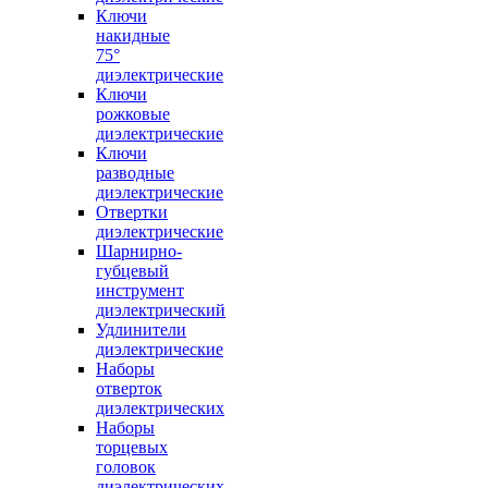
Ключи
накидные
75°
диэлектрические
Ключи
рожковые
диэлектрические
Ключи
разводные
диэлектрические
Отвертки
диэлектрические
Шарнирно-
губцевый
инструмент
диэлектрический
Удлинители
диэлектрические
Наборы
отверток
диэлектрических
Наборы
торцевых
головок
диэлектрических