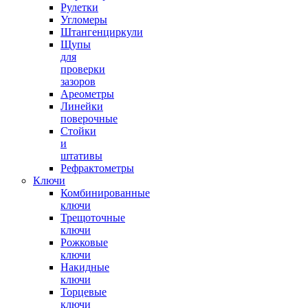
Рулетки
Угломеры
Штангенциркули
Щупы
для
проверки
зазоров
Ареометры
Линейки
поверочные
Стойки
и
штативы
Рефрактометры
Ключи
Комбинированные
ключи
Трещоточные
ключи
Рожковые
ключи
Накидные
ключи
Торцевые
ключи