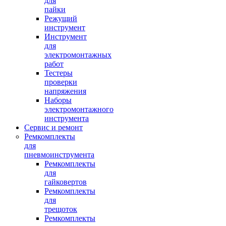
для
пайки
Режущий
инструмент
Инструмент
для
электромонтажных
работ
Тестеры
проверки
напряжения
Наборы
электромонтажного
инструмента
Сервис и ремонт
Ремкомплекты
для
пневмоинструмента
Ремкомплекты
для
гайковертов
Ремкомплекты
для
трещоток
Ремкомплекты