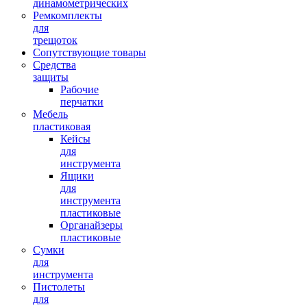
динамометрических
Ремкомплекты
для
трещоток
Сопутствующие товары
Средства
защиты
Рабочие
перчатки
Мебель
пластиковая
Кейсы
для
инструмента
Ящики
для
инструмента
пластиковые
Органайзеры
пластиковые
Сумки
для
инструмента
Пистолеты
для