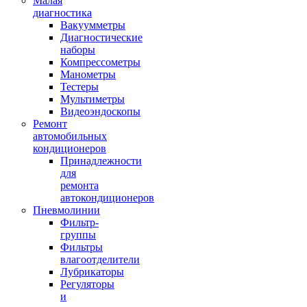
Малая
диагностика
Вакуумметры
Диагностические
наборы
Компрессометры
Манометры
Тестеры
Мультиметры
Видеоэндоскопы
Ремонт
автомобильных
кондиционеров
Принадлежности
для
ремонта
автокондиционеров
Пневмолинии
Фильтр-
группы
Фильтры
влагоотделители
Лубрикаторы
Регуляторы
и