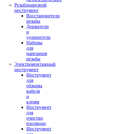
Резьбонарезной
инструмент
Восстановители
резьбы
Держатели
и
удлинители
Наборы
для
нарезания
резьбы
Электромонтажный
инструмент
Инструмент
для
обжима
кабеля
и
клемм
Инструмент
для
очистки
изоляции
Инструмент