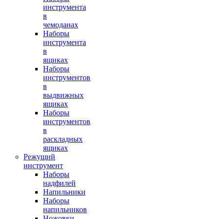
инструмента
в
чемоданах
Наборы
инструмента
в
ящиках
Наборы
инструментов
в
выдвижных
ящиках
Наборы
инструментов
в
раскладных
ящиках
Режущий
инструмент
Наборы
надфилей
Напильники
Наборы
напильников
Ножовки