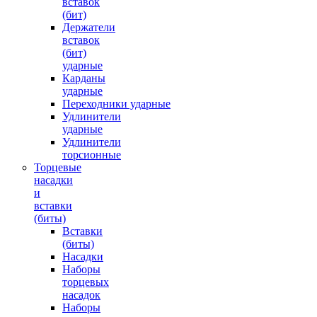
вставок
(бит)
Держатели
вставок
(бит)
ударные
Карданы
ударные
Переходники ударные
Удлинители
ударные
Удлинители
торсионные
Торцевые
насадки
и
вставки
(биты)
Вставки
(биты)
Насадки
Наборы
торцевых
насадок
Наборы