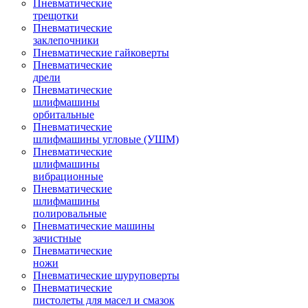
Пневматические
трещотки
Пневматические
заклепочники
Пневматические гайковерты
Пневматические
дрели
Пневматические
шлифмашины
орбитальные
Пневматические
шлифмашины угловые (УШМ)
Пневматические
шлифмашины
вибрационные
Пневматические
шлифмашины
полировальные
Пневматические машины
зачистные
Пневматические
ножи
Пневматические шуруповерты
Пневматические
пистолеты для масел и смазок