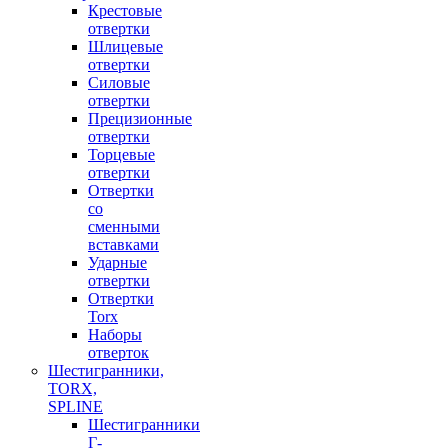
Крестовые
отвертки
Шлицевые
отвертки
Силовые
отвертки
Прецизионные
отвертки
Торцевые
отвертки
Отвертки
со
сменными
вставками
Ударные
отвертки
Отвертки
Torx
Наборы
отверток
Шестигранники,
TORX,
SPLINE
Шестигранники
Г-