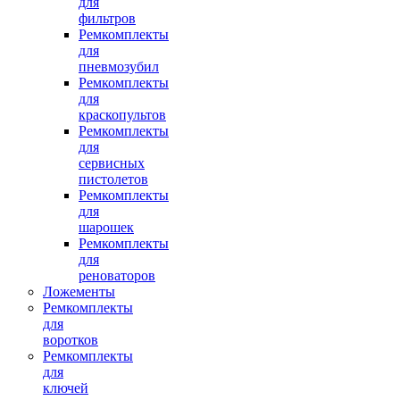
для
фильтров
Ремкомплекты
для
пневмозубил
Ремкомплекты
для
краскопультов
Ремкомплекты
для
сервисных
пистолетов
Ремкомплекты
для
шарошек
Ремкомплекты
для
реноваторов
Ложементы
Ремкомплекты
для
воротков
Ремкомплекты
для
ключей