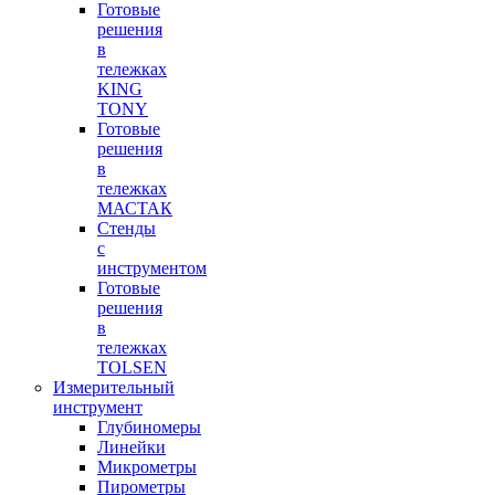
Готовые
решения
в
тележках
KING
TONY
Готовые
решения
в
тележках
МАСТАК
Стенды
с
инструментом
Готовые
решения
в
тележках
TOLSEN
Измерительный
инструмент
Глубиномеры
Линейки
Микрометры
Пирометры