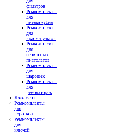
для
фильтров
Ремкомплекты
для
пневмозубил
Ремкомплекты
для
краскопультов
Ремкомплекты
для
сервисных
пистолетов
Ремкомплекты
для
шарошек
Ремкомплекты
для
реноваторов
Ложементы
Ремкомплекты
для
воротков
Ремкомплекты
для
ключей