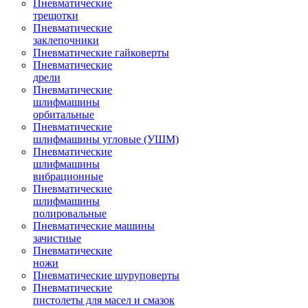
Пневматические
трещотки
Пневматические
заклепочники
Пневматические гайковерты
Пневматические
дрели
Пневматические
шлифмашины
орбитальные
Пневматические
шлифмашины угловые (УШМ)
Пневматические
шлифмашины
вибрационные
Пневматические
шлифмашины
полировальные
Пневматические машины
зачистные
Пневматические
ножи
Пневматические шуруповерты
Пневматические
пистолеты для масел и смазок