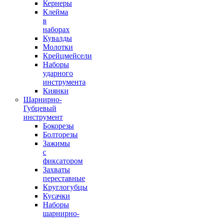
Кернеры
Клейма
в
наборах
Кувалды
Молотки
Крейцмейсели
Наборы
ударного
инструмента
Киянки
Шарнирно-
Губцевый
инструмент
Бокорезы
Болторезы
Зажимы
с
фиксатором
Захваты
переставные
Круглогубцы
Кусачки
Наборы
шарнирно-