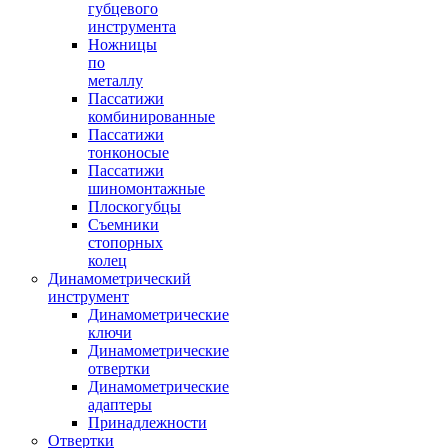
губцевого
инструмента
Ножницы
по
металлу
Пассатижи
комбинированные
Пассатижи
тонконосые
Пассатижи
шиномонтажные
Плоскогубцы
Съемники
стопорных
колец
Динамометрический
инструмент
Динамометрические
ключи
Динамометрические
отвертки
Динамометрические
адаптеры
Принадлежности
Отвертки