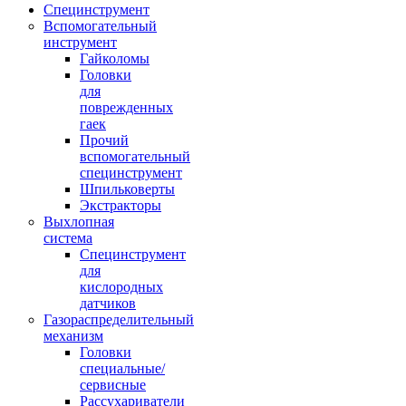
Специнструмент
Вспомогательный
инструмент
Гайколомы
Головки
для
поврежденных
гаек
Прочий
вспомогательный
специнструмент
Шпильковерты
Экстракторы
Выхлопная
система
Специнструмент
для
кислородных
датчиков
Газораспределительный
механизм
Головки
специальные/
сервисные
Рассухариватели