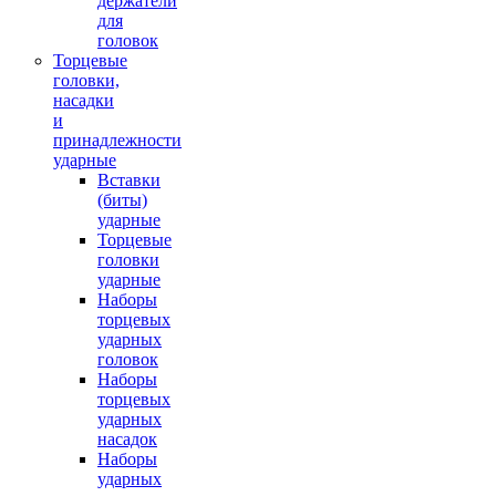
держатели
для
головок
Торцевые
головки,
насадки
и
принадлежности
ударные
Вставки
(биты)
ударные
Торцевые
головки
ударные
Наборы
торцевых
ударных
головок
Наборы
торцевых
ударных
насадок
Наборы
ударных