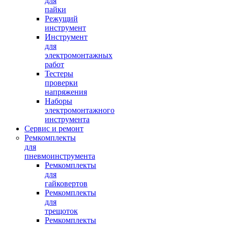
для
пайки
Режущий
инструмент
Инструмент
для
электромонтажных
работ
Тестеры
проверки
напряжения
Наборы
электромонтажного
инструмента
Сервис и ремонт
Ремкомплекты
для
пневмоинструмента
Ремкомплекты
для
гайковертов
Ремкомплекты
для
трещоток
Ремкомплекты