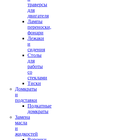
траверсы
для
двигателя
Лампы
переноски,
фонари
Лежаки
и
сидения
Столы
для
работы
со
стеклами
Тиски
Домкраты
и
подставки
Подкатные
домкраты
Замена
масла
и
жидкостей
Воронки