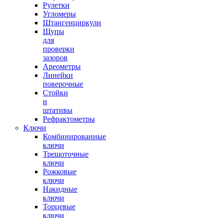
Рулетки
Угломеры
Штангенциркули
Щупы
для
проверки
зазоров
Ареометры
Линейки
поверочные
Стойки
и
штативы
Рефрактометры
Ключи
Комбинированные
ключи
Трещоточные
ключи
Рожковые
ключи
Накидные
ключи
Торцевые
ключи