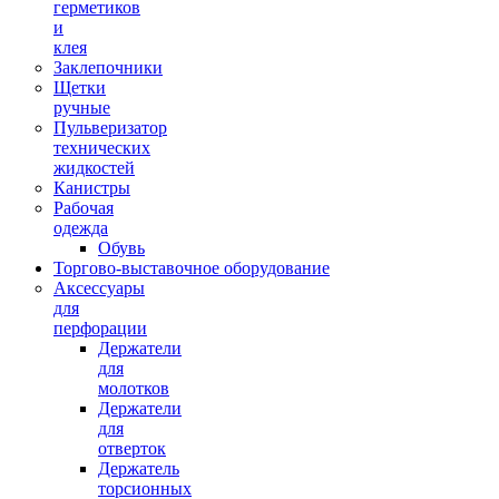
герметиков
и
клея
Заклепочники
Щетки
ручные
Пульверизатор
технических
жидкостей
Канистры
Рабочая
одежда
Обувь
Торгово-выставочное оборудование
Аксессуары
для
перфорации
Держатели
для
молотков
Держатели
для
отверток
Держатель
торсионных