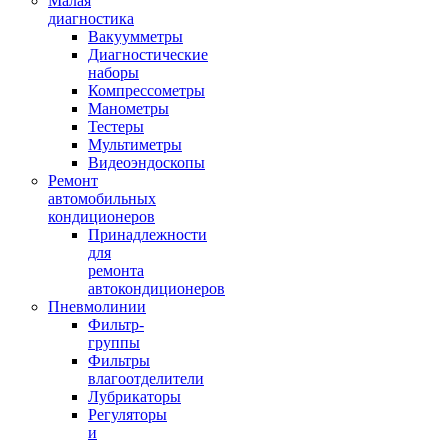
Малая
диагностика
Вакуумметры
Диагностические
наборы
Компрессометры
Манометры
Тестеры
Мультиметры
Видеоэндоскопы
Ремонт
автомобильных
кондиционеров
Принадлежности
для
ремонта
автокондиционеров
Пневмолинии
Фильтр-
группы
Фильтры
влагоотделители
Лубрикаторы
Регуляторы
и