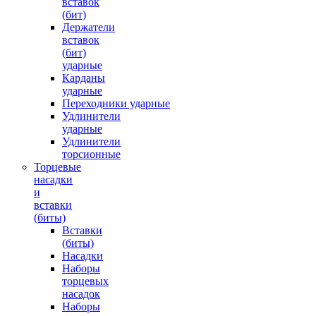
вставок
(бит)
Держатели
вставок
(бит)
ударные
Карданы
ударные
Переходники ударные
Удлинители
ударные
Удлинители
торсионные
Торцевые
насадки
и
вставки
(биты)
Вставки
(биты)
Насадки
Наборы
торцевых
насадок
Наборы