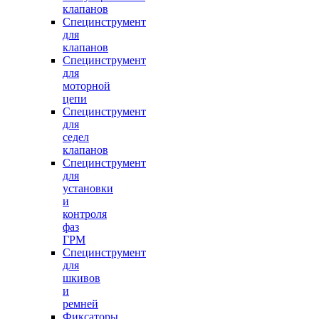
клапанов
Специнструмент
для
клапанов
Специнструмент
для
моторной
цепи
Специнструмент
для
седел
клапанов
Специнструмент
для
установки
и
контроля
фаз
ГРМ
Специнструмент
для
шкивов
и
ремней
Фиксаторы