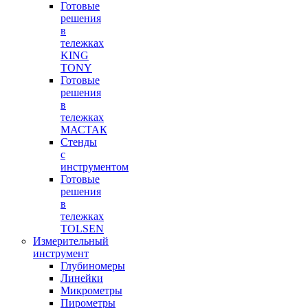
Готовые
решения
в
тележках
KING
TONY
Готовые
решения
в
тележках
МАСТАК
Стенды
с
инструментом
Готовые
решения
в
тележках
TOLSEN
Измерительный
инструмент
Глубиномеры
Линейки
Микрометры
Пирометры