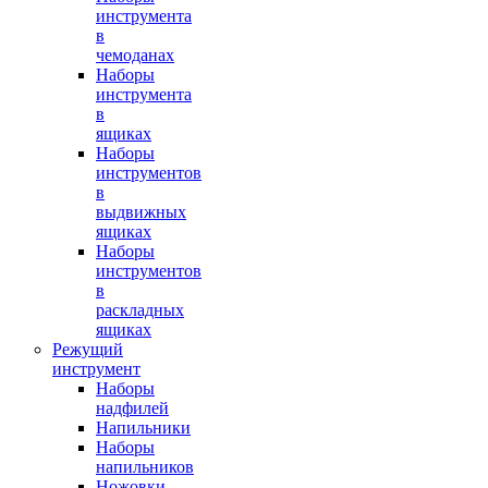
инструмента
в
чемоданах
Наборы
инструмента
в
ящиках
Наборы
инструментов
в
выдвижных
ящиках
Наборы
инструментов
в
раскладных
ящиках
Режущий
инструмент
Наборы
надфилей
Напильники
Наборы
напильников
Ножовки