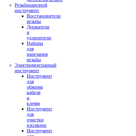
Резьбонарезной
инструмент
Восстановители
резьбы
Держатели
и
удлинители
Наборы
для
нарезания
резьбы
Электромонтажный
инструмент
Инструмент
для
обжима
кабеля
и
клемм
Инструмент
для
очистки
изоляции
Инструмент