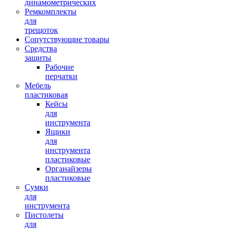
динамометрических
Ремкомплекты
для
трещоток
Сопутствующие товары
Средства
защиты
Рабочие
перчатки
Мебель
пластиковая
Кейсы
для
инструмента
Ящики
для
инструмента
пластиковые
Органайзеры
пластиковые
Сумки
для
инструмента
Пистолеты
для