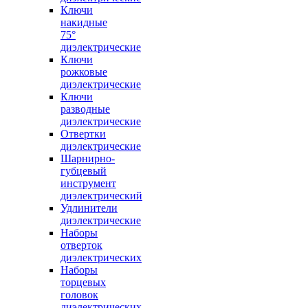
Ключи
накидные
75°
диэлектрические
Ключи
рожковые
диэлектрические
Ключи
разводные
диэлектрические
Отвертки
диэлектрические
Шарнирно-
губцевый
инструмент
диэлектрический
Удлинители
диэлектрические
Наборы
отверток
диэлектрических
Наборы
торцевых
головок
диэлектрических