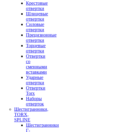
Крестовые
отвертки
Шлицевые
отвертки
Силовые
отвертки
Прецизионные
отвертки
Торцевые
отвертки
Отвертки
со
сменными
вставками
Ударные
отвертки
Отвертки
Torx
Наборы
отверток
Шестигранники,
TORX,
SPLINE
Шестигранники
Г-