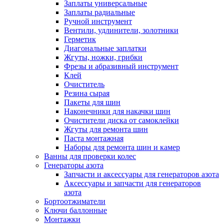
Заплаты универсальные
Заплаты радиальные
Ручной инструмент
Вентили, удлинители, золотники
Герметик
Диагональные заплатки
Жгуты, ножки, грибки
Фрезы и абразивный инструмент
Клей
Очиститель
Резина сырая
Пакеты для шин
Наконечники для накачки шин
Очистители диска от самоклейки
Жгуты для ремонта шин
Паста монтажная
Наборы для ремонта шин и камер
Ванны для проверки колес
Генераторы азота
Запчасти и аксессуары для генераторов азота
Аксессуары и запчасти для генераторов
азота
Бортоотжиматели
Ключи баллонные
Монтажки