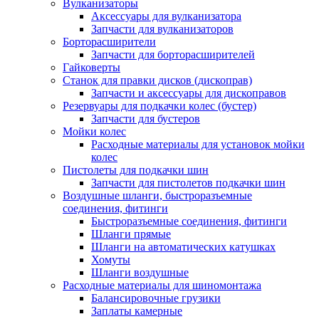
Вулканизаторы
Аксессуары для вулканизатора
Запчасти для вулканизаторов
Борторасширители
Запчасти для борторасширителей
Гайковерты
Станок для правки дисков (дископрав)
Запчасти и аксессуары для дископравов
Резервуары для подкачки колес (бустер)
Запчасти для бустеров
Мойки колес
Расходные материалы для установок мойки
колес
Пистолеты для подкачки шин
Запчасти для пистолетов подкачки шин
Воздушные шланги, быстроразъемные
соединения, фитинги
Быстроразъемные соединения, фитинги
Шланги прямые
Шланги на автоматических катушках
Хомуты
Шланги воздушные
Расходные материалы для шиномонтажа
Балансировочные грузики
Заплаты камерные