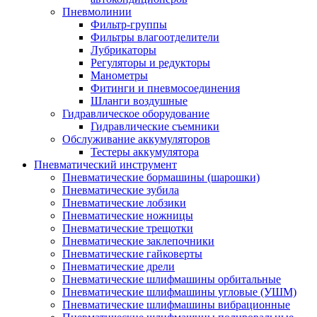
Пневмолинии
Фильтр-группы
Фильтры влагоотделители
Лубрикаторы
Регуляторы и редукторы
Манометры
Фитинги и пневмосоединения
Шланги воздушные
Гидравлическое оборудование
Гидравлические съемники
Обслуживание аккумуляторов
Тестеры аккумулятора
Пневматический инструмент
Пневматические бормашины (шарошки)
Пневматические зубила
Пневматические лобзики
Пневматические ножницы
Пневматические трещотки
Пневматические заклепочники
Пневматические гайковерты
Пневматические дрели
Пневматические шлифмашины орбитальные
Пневматические шлифмашины угловые (УШМ)
Пневматические шлифмашины вибрационные