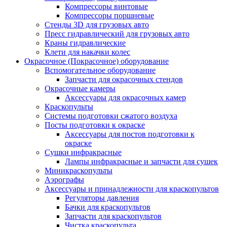
Компрессоры винтовые
Компрессоры поршневые
Стенды 3D для грузовых авто
Пресс гидравлический для грузовых авто
Краны гидравлические
Клети для накачки колес
Окрасочное (Покрасочное) оборудование
Вспомогательное оборудование
Запчасти для окрасочных стендов
Окрасочные камеры
Аксессуары для окрасочных камер
Краскопульты
Системы подготовки сжатого воздуха
Посты подготовки к окраске
Аксессуары для постов подготовки к
окраске
Сушки инфракрасные
Лампы инфракрасные и запчасти для сушек
Миникраскопульты
Аэрографы
Аксессуары и принадлежности для краскопультов
Регуляторы давления
Бачки для краскопультов
Запчасти для краскопультов
Чистка краскопульта