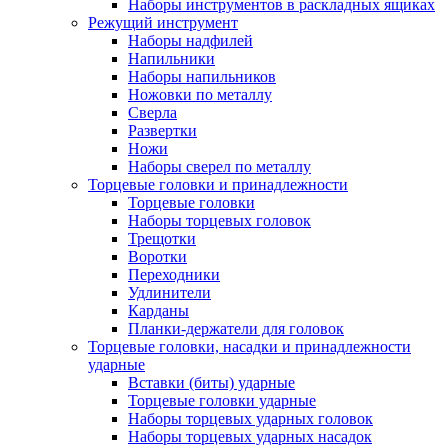
Наборы инструментов в раскладных ящиках
Режущий инструмент
Наборы надфилей
Напильники
Наборы напильников
Ножовки по металлу
Сверла
Развертки
Ножи
Наборы сверел по металлу
Торцевые головки и принадлежности
Торцевые головки
Наборы торцевых головок
Трещотки
Воротки
Переходники
Удлинители
Карданы
Планки-держатели для головок
Торцевые головки, насадки и принадлежности
ударные
Вставки (биты) ударные
Торцевые головки ударные
Наборы торцевых ударных головок
Наборы торцевых ударных насадок