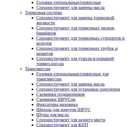
Головки специальные/сервисные
Специнструмент для замены масла
Тормозная система
Специнструмент для замены тормозной
жидкости
Специнструмент для тормозных дисков,
барабанов
Специнструмент для тормозных суппортов и
колодок
Специнструмент для тормозных трубок и
шлангов
Специнструмент для утапли-я поршней
тормоз.цил-ра
Трансмиссия
Головки специальные/сервисные для
трансмиссии
Специнструмент для замены масла
Специнструмент для установки сцепления
Съемники подшипников
Съемники ШРУСов
Фиксаторы маховика
Щипцы для хомутов ШРУС
Щупы для масла
Специнструмент для заднего моста
Специнструмент для КПП