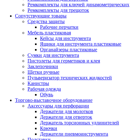
Ремкомплекты для ключей динамометрических
Ремкомплекты для трещоток
Сопутствующие товары
Средства защиты
Рабочие перчатки
Мебель пластиковая
Кейсы для инструмента
Ящики для инструмента пластиковые
Органайзеры пластиковые
Сумки для инструмента
Пистолеты для герметиков и клея
Заклепочники
Щетки ручные
Пульверизатор технических жидкостей
Канистры
Рабочая одежда
Обувь
Торгово-выставочное оборудование
Аксессуары для перфорации
Держатели для молотков
Держатели для отверток
Держатель торсионных удлинителей
Крючки
Держатели пневмоинструмента
Подставки