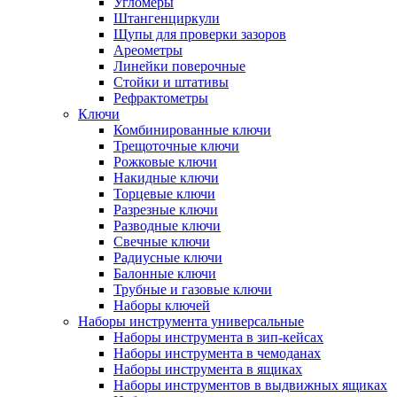
Угломеры
Штангенциркули
Щупы для проверки зазоров
Ареометры
Линейки поверочные
Стойки и штативы
Рефрактометры
Ключи
Комбинированные ключи
Трещоточные ключи
Рожковые ключи
Накидные ключи
Торцевые ключи
Разрезные ключи
Разводные ключи
Свечные ключи
Радиусные ключи
Балонные ключи
Трубные и газовые ключи
Наборы ключей
Наборы инструмента универсальные
Наборы инструмента в зип-кейсах
Наборы инструмента в чемоданах
Наборы инструмента в ящиках
Наборы инструментов в выдвижных ящиках