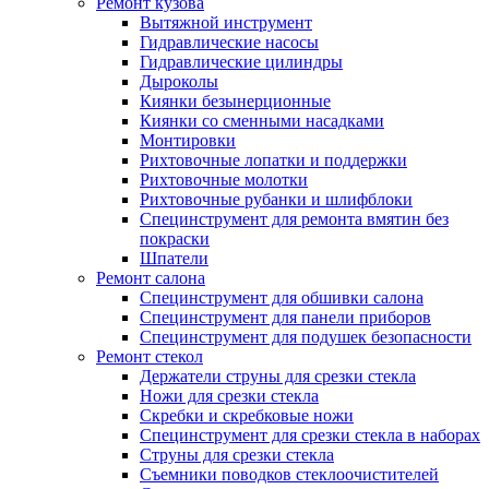
Ремонт кузова
Вытяжной инструмент
Гидравлические насосы
Гидравлические цилиндры
Дыроколы
Киянки безынерционные
Киянки со сменными насадками
Монтировки
Рихтовочные лопатки и поддержки
Рихтовочные молотки
Рихтовочные рубанки и шлифблоки
Специнструмент для ремонта вмятин без
покраски
Шпатели
Ремонт салона
Специнструмент для обшивки салона
Специнструмент для панели приборов
Специнструмент для подушек безопасности
Ремонт стекол
Держатели струны для срезки стекла
Ножи для срезки стекла
Скребки и скребковые ножи
Специнструмент для срезки стекла в наборах
Струны для срезки стекла
Съемники поводков стеклоочистителей