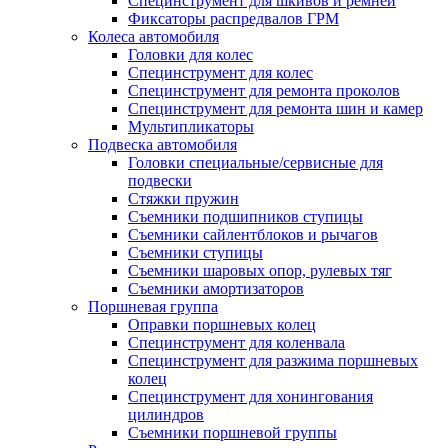
Специнструмент для шкивов и ремней
Фиксаторы распредвалов ГРМ
Колеса автомобиля
Головки для колес
Специнструмент для колес
Специнструмент для ремонта проколов
Специнструмент для ремонта шин и камер
Мультипликаторы
Подвеска автомобиля
Головки специальные/сервисные для
подвески
Стяжки пружин
Съемники подшипников ступицы
Съемники сайлентблоков и рычагов
Съемники ступицы
Съемники шаровых опор, рулевых тяг
Съемники амортизаторов
Поршневая группа
Оправки поршневых колец
Специнструмент для коленвала
Специнструмент для разжима поршневых
колец
Специнструмент для хонингования
цилиндров
Съемники поршневой группы