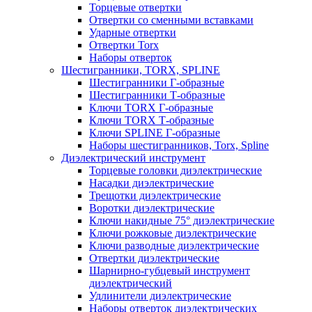
Торцевые отвертки
Отвертки со сменными вставками
Ударные отвертки
Отвертки Torx
Наборы отверток
Шестигранники, TORX, SPLINE
Шестигранники Г-образные
Шестигранники Т-образные
Ключи TORX Г-образные
Ключи TORX Т-образные
Ключи SPLINE Г-образные
Наборы шестигранников, Torx, Spline
Диэлектрический инструмент
Торцевые головки диэлектрические
Насадки диэлектрические
Трещотки диэлектрические
Воротки диэлектрические
Ключи накидные 75° диэлектрические
Ключи рожковые диэлектрические
Ключи разводные диэлектрические
Отвертки диэлектрические
Шарнирно-губцевый инструмент
диэлектрический
Удлинители диэлектрические
Наборы отверток диэлектрических