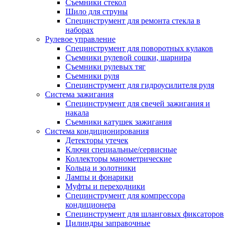
Съемники стекол
Шило для струны
Специнструмент для ремонта стекла в
наборах
Рулевое управление
Специнструмент для поворотных кулаков
Съемники рулевой сошки, шарнира
Съемники рулевых тяг
Съемники руля
Специнструмент для гидроусилителя руля
Система зажигания
Специнструмент для свечей зажигания и
накала
Съемники катушек зажигания
Система кондиционирования
Детекторы утечек
Ключи специальные/сервисные
Коллекторы манометрические
Кольца и золотники
Лампы и фонарики
Муфты и переходники
Специнструмент для компрессора
кондиционера
Специнструмент для шланговых фиксаторов
Цилиндры заправочные