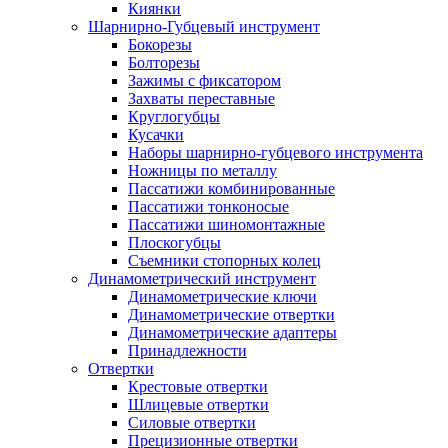
Киянки
Шарнирно-Губцевый инструмент
Бокорезы
Болторезы
Зажимы с фиксатором
Захваты переставные
Круглогубцы
Кусачки
Наборы шарнирно-губцевого инструмента
Ножницы по металлу
Пассатижи комбинированные
Пассатижи тонконосые
Пассатижи шиномонтажные
Плоскогубцы
Съемники стопорных колец
Динамометрический инструмент
Динамометрические ключи
Динамометрические отвертки
Динамометрические адаптеры
Принадлежности
Отвертки
Крестовые отвертки
Шлицевые отвертки
Силовые отвертки
Прецизионные отвертки