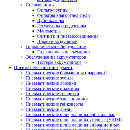
Пневмолинии
Фильтр-группы
Фильтры влагоотделители
Лубрикаторы
Регуляторы и редукторы
Манометры
Фитинги и пневмосоединения
Шланги воздушные
Гидравлическое оборудование
Гидравлические съемники
Обслуживание аккумуляторов
Тестеры аккумулятора
Пневматический инструмент
Пневматические бормашины (шарошки)
Пневматические зубила
Пневматические лобзики
Пневматические ножницы
Пневматические трещотки
Пневматические заклепочники
Пневматические гайковерты
Пневматические дрели
Пневматические шлифмашины орбитальные
Пневматические шлифмашины угловые (УШМ)
Пневматические шлифмашины вибрационные