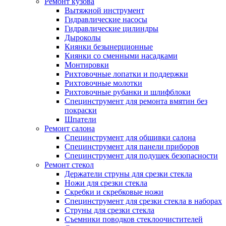
Ремонт кузова
Вытяжной инструмент
Гидравлические насосы
Гидравлические цилиндры
Дыроколы
Киянки безынерционные
Киянки со сменными насадками
Монтировки
Рихтовочные лопатки и поддержки
Рихтовочные молотки
Рихтовочные рубанки и шлифблоки
Специнструмент для ремонта вмятин без
покраски
Шпатели
Ремонт салона
Специнструмент для обшивки салона
Специнструмент для панели приборов
Специнструмент для подушек безопасности
Ремонт стекол
Держатели струны для срезки стекла
Ножи для срезки стекла
Скребки и скребковые ножи
Специнструмент для срезки стекла в наборах
Струны для срезки стекла
Съемники поводков стеклоочистителей