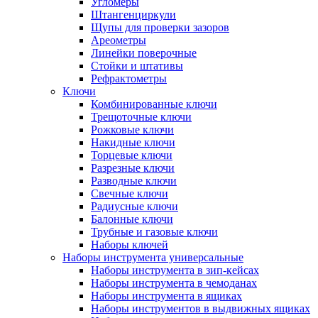
Угломеры
Штангенциркули
Щупы для проверки зазоров
Ареометры
Линейки поверочные
Стойки и штативы
Рефрактометры
Ключи
Комбинированные ключи
Трещоточные ключи
Рожковые ключи
Накидные ключи
Торцевые ключи
Разрезные ключи
Разводные ключи
Свечные ключи
Радиусные ключи
Балонные ключи
Трубные и газовые ключи
Наборы ключей
Наборы инструмента универсальные
Наборы инструмента в зип-кейсах
Наборы инструмента в чемоданах
Наборы инструмента в ящиках
Наборы инструментов в выдвижных ящиках