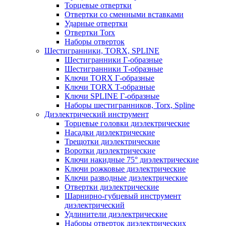
Торцевые отвертки
Отвертки со сменными вставками
Ударные отвертки
Отвертки Torx
Наборы отверток
Шестигранники, TORX, SPLINE
Шестигранники Г-образные
Шестигранники Т-образные
Ключи TORX Г-образные
Ключи TORX Т-образные
Ключи SPLINE Г-образные
Наборы шестигранников, Torx, Spline
Диэлектрический инструмент
Торцевые головки диэлектрические
Насадки диэлектрические
Трещотки диэлектрические
Воротки диэлектрические
Ключи накидные 75° диэлектрические
Ключи рожковые диэлектрические
Ключи разводные диэлектрические
Отвертки диэлектрические
Шарнирно-губцевый инструмент
диэлектрический
Удлинители диэлектрические
Наборы отверток диэлектрических