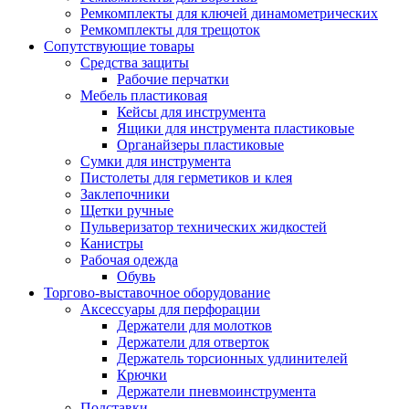
Ремкомплекты для ключей динамометрических
Ремкомплекты для трещоток
Сопутствующие товары
Средства защиты
Рабочие перчатки
Мебель пластиковая
Кейсы для инструмента
Ящики для инструмента пластиковые
Органайзеры пластиковые
Сумки для инструмента
Пистолеты для герметиков и клея
Заклепочники
Щетки ручные
Пульверизатор технических жидкостей
Канистры
Рабочая одежда
Обувь
Торгово-выставочное оборудование
Аксессуары для перфорации
Держатели для молотков
Держатели для отверток
Держатель торсионных удлинителей
Крючки
Держатели пневмоинструмента
Подставки