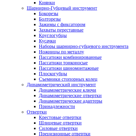
Киянки
Шарнирно-Губцевый инструмент
Бокорезы
Болторезы
Зажимы с фиксатором
Захваты переставные
Круглогубцы
Кусачки
Наборы шарнирно-губцевого инструмента
Ножницы по металлу
Пассатижи комбинированные
Пассатижи тонконосые
Пассатижи шиномонтажные
Плоскогубцы
Съемники стопорных колец
Динамометрический инструмент
Динамометрические ключи
Динамометрические отвертки
Динамометрические адаптеры
Принадлежности
Отвертки
Крестовые отвертки
Шлицевые отвертки
Силовые отвертки
Прецизионные отвертки