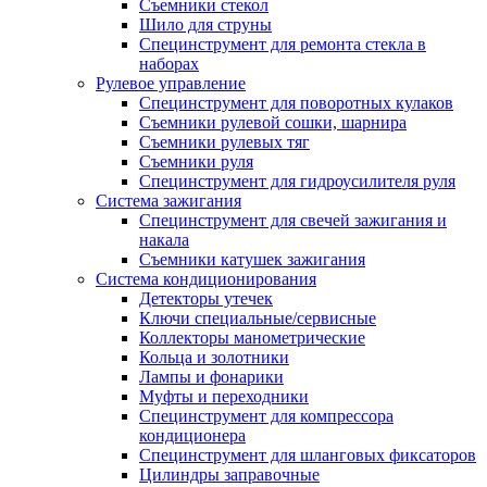
Съемники стекол
Шило для струны
Специнструмент для ремонта стекла в
наборах
Рулевое управление
Специнструмент для поворотных кулаков
Съемники рулевой сошки, шарнира
Съемники рулевых тяг
Съемники руля
Специнструмент для гидроусилителя руля
Система зажигания
Специнструмент для свечей зажигания и
накала
Съемники катушек зажигания
Система кондиционирования
Детекторы утечек
Ключи специальные/сервисные
Коллекторы манометрические
Кольца и золотники
Лампы и фонарики
Муфты и переходники
Специнструмент для компрессора
кондиционера
Специнструмент для шланговых фиксаторов
Цилиндры заправочные