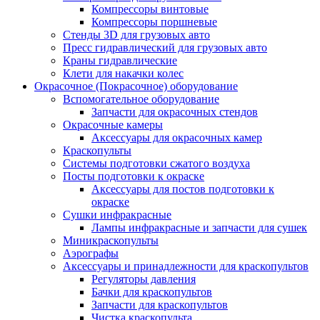
Компрессоры винтовые
Компрессоры поршневые
Стенды 3D для грузовых авто
Пресс гидравлический для грузовых авто
Краны гидравлические
Клети для накачки колес
Окрасочное (Покрасочное) оборудование
Вспомогательное оборудование
Запчасти для окрасочных стендов
Окрасочные камеры
Аксессуары для окрасочных камер
Краскопульты
Системы подготовки сжатого воздуха
Посты подготовки к окраске
Аксессуары для постов подготовки к
окраске
Сушки инфракрасные
Лампы инфракрасные и запчасти для сушек
Миникраскопульты
Аэрографы
Аксессуары и принадлежности для краскопультов
Регуляторы давления
Бачки для краскопультов
Запчасти для краскопультов
Чистка краскопульта