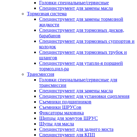
Головки специальные/сервисные
Специнструмент для замены масла
Тормозная система
Специнструмент для замены тормозной
жидкости
Специнструмент для тормозных дисков,
барабанов
Специнструмент для тормозных суппортов и
колодок
Специнструмент для тормозных трубок и
шлангов
Специнструмент для утапли-я поршней
тормоз.цил-ра
Трансмиссия
Головки специальные/сервисные для
трансмиссии
Специнструмент для замены масла
Специнструмент для установки сцепления
Съемники подшипников
Съемники ШРУСов
Фиксаторы маховика
Щипцы для хомутов ШРУС
Щупы для масла
Специнструмент для заднего моста
Специнструмент для КПП