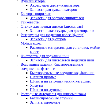
Вулканизаторы
Аксессуары для вулканизатора
Запчасти для вулканизаторов
Борторасширители
Запчасти для борторасширителей
Гайковерты
Станок для правки дисков (дископрав)
Запчасти и аксессуары для дископравов
Резервуары для подкачки колес (бустер)
Запчасти для бустеров
Мойки колес
Расходные материалы для установок мойки
колес
Пистолеты для подкачки шин
Запчасти для пистолетов подкачки шин
Воздушные шланги, быстроразъемные
соединения, фитинги
Быстроразъемные соединения, фитинги
Шланги прямые
Шланги на автоматических катушках
Хомуты
Шланги воздушные
Расходные материалы для шиномонтажа
Балансировочные грузики
Заплаты камерные