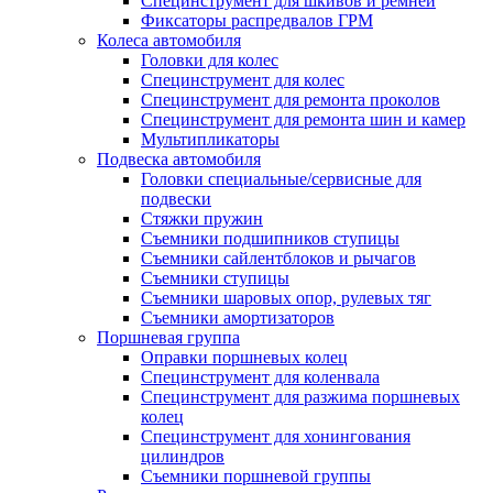
Специнструмент для шкивов и ремней
Фиксаторы распредвалов ГРМ
Колеса автомобиля
Головки для колес
Специнструмент для колес
Специнструмент для ремонта проколов
Специнструмент для ремонта шин и камер
Мультипликаторы
Подвеска автомобиля
Головки специальные/сервисные для
подвески
Стяжки пружин
Съемники подшипников ступицы
Съемники сайлентблоков и рычагов
Съемники ступицы
Съемники шаровых опор, рулевых тяг
Съемники амортизаторов
Поршневая группа
Оправки поршневых колец
Специнструмент для коленвала
Специнструмент для разжима поршневых
колец
Специнструмент для хонингования
цилиндров
Съемники поршневой группы