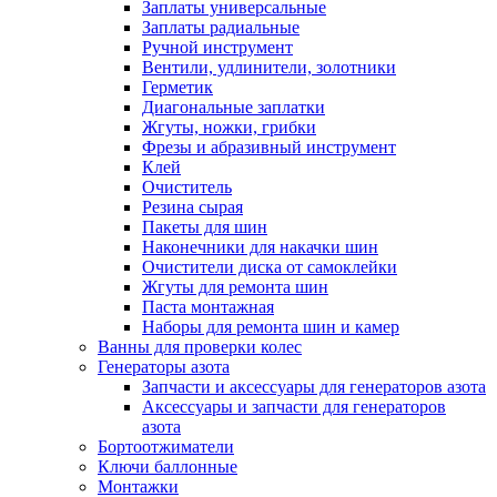
Заплаты универсальные
Заплаты радиальные
Ручной инструмент
Вентили, удлинители, золотники
Герметик
Диагональные заплатки
Жгуты, ножки, грибки
Фрезы и абразивный инструмент
Клей
Очиститель
Резина сырая
Пакеты для шин
Наконечники для накачки шин
Очистители диска от самоклейки
Жгуты для ремонта шин
Паста монтажная
Наборы для ремонта шин и камер
Ванны для проверки колес
Генераторы азота
Запчасти и аксессуары для генераторов азота
Аксессуары и запчасти для генераторов
азота
Бортоотжиматели
Ключи баллонные
Монтажки