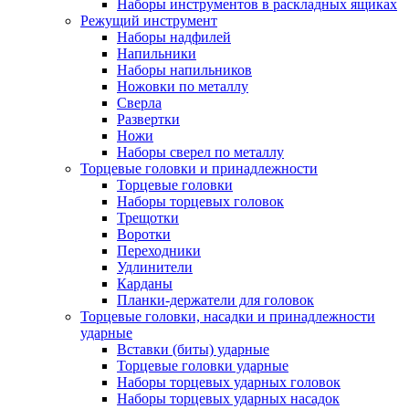
Наборы инструментов в раскладных ящиках
Режущий инструмент
Наборы надфилей
Напильники
Наборы напильников
Ножовки по металлу
Сверла
Развертки
Ножи
Наборы сверел по металлу
Торцевые головки и принадлежности
Торцевые головки
Наборы торцевых головок
Трещотки
Воротки
Переходники
Удлинители
Карданы
Планки-держатели для головок
Торцевые головки, насадки и принадлежности
ударные
Вставки (биты) ударные
Торцевые головки ударные
Наборы торцевых ударных головок
Наборы торцевых ударных насадок