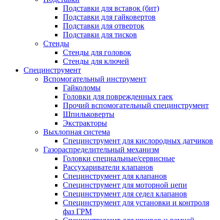
Подставки для вставок (бит)
Подставки для гайковертов
Подставки для отверток
Подставки для тисков
Стенды
Стенды для головок
Стенды для ключей
Специнструмент
Вспомогательный инструмент
Гайколомы
Головки для поврежденных гаек
Прочий вспомогательный специнструмент
Шпильковерты
Экстракторы
Выхлопная система
Специнструмент для кислородных датчиков
Газораспределительный механизм
Головки специальные/сервисные
Рассухариватели клапанов
Специнструмент для клапанов
Специнструмент для моторной цепи
Специнструмент для седел клапанов
Специнструмент для установки и контроля
фаз ГРМ