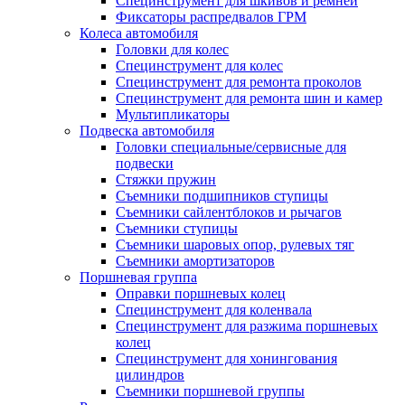
Специнструмент для шкивов и ремней
Фиксаторы распредвалов ГРМ
Колеса автомобиля
Головки для колес
Специнструмент для колес
Специнструмент для ремонта проколов
Специнструмент для ремонта шин и камер
Мультипликаторы
Подвеска автомобиля
Головки специальные/сервисные для
подвески
Стяжки пружин
Съемники подшипников ступицы
Съемники сайлентблоков и рычагов
Съемники ступицы
Съемники шаровых опор, рулевых тяг
Съемники амортизаторов
Поршневая группа
Оправки поршневых колец
Специнструмент для коленвала
Специнструмент для разжима поршневых
колец
Специнструмент для хонингования
цилиндров
Съемники поршневой группы