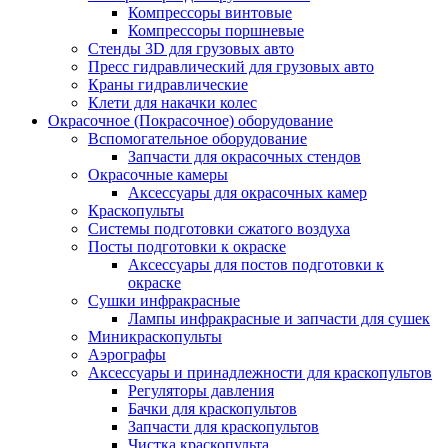
Компрессоры винтовые
Компрессоры поршневые
Стенды 3D для грузовых авто
Пресс гидравлический для грузовых авто
Краны гидравлические
Клети для накачки колес
Окрасочное (Покрасочное) оборудование
Вспомогательное оборудование
Запчасти для окрасочных стендов
Окрасочные камеры
Аксессуары для окрасочных камер
Краскопульты
Системы подготовки сжатого воздуха
Посты подготовки к окраске
Аксессуары для постов подготовки к
окраске
Сушки инфракрасные
Лампы инфракрасные и запчасти для сушек
Миникраскопульты
Аэрографы
Аксессуары и принадлежности для краскопультов
Регуляторы давления
Бачки для краскопультов
Запчасти для краскопультов
Чистка краскопульта