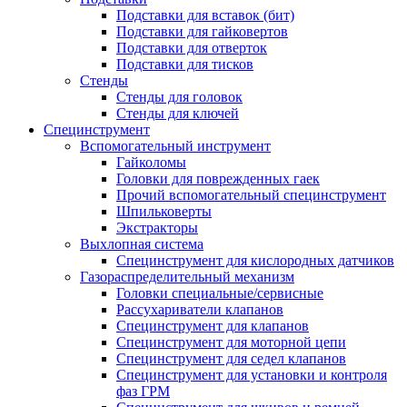
Подставки для вставок (бит)
Подставки для гайковертов
Подставки для отверток
Подставки для тисков
Стенды
Стенды для головок
Стенды для ключей
Специнструмент
Вспомогательный инструмент
Гайколомы
Головки для поврежденных гаек
Прочий вспомогательный специнструмент
Шпильковерты
Экстракторы
Выхлопная система
Специнструмент для кислородных датчиков
Газораспределительный механизм
Головки специальные/сервисные
Рассухариватели клапанов
Специнструмент для клапанов
Специнструмент для моторной цепи
Специнструмент для седел клапанов
Специнструмент для установки и контроля
фаз ГРМ