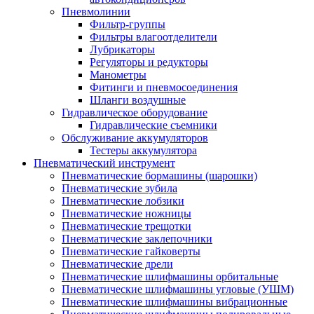
Пневмолинии
Фильтр-группы
Фильтры влагоотделители
Лубрикаторы
Регуляторы и редукторы
Манометры
Фитинги и пневмосоединения
Шланги воздушные
Гидравлическое оборудование
Гидравлические съемники
Обслуживание аккумуляторов
Тестеры аккумулятора
Пневматический инструмент
Пневматические бормашины (шарошки)
Пневматические зубила
Пневматические лобзики
Пневматические ножницы
Пневматические трещотки
Пневматические заклепочники
Пневматические гайковерты
Пневматические дрели
Пневматические шлифмашины орбитальные
Пневматические шлифмашины угловые (УШМ)
Пневматические шлифмашины вибрационные