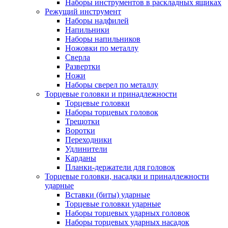
Наборы инструментов в раскладных ящиках
Режущий инструмент
Наборы надфилей
Напильники
Наборы напильников
Ножовки по металлу
Сверла
Развертки
Ножи
Наборы сверел по металлу
Торцевые головки и принадлежности
Торцевые головки
Наборы торцевых головок
Трещотки
Воротки
Переходники
Удлинители
Карданы
Планки-держатели для головок
Торцевые головки, насадки и принадлежности
ударные
Вставки (биты) ударные
Торцевые головки ударные
Наборы торцевых ударных головок
Наборы торцевых ударных насадок