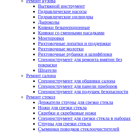
Ремонт кузова
Вытяжной инструмент
Гидравлические насосы
Гидравлические цилиндры
Дыроколы
Киянки безынерционные
Киянки со сменными насадками
Монтировки
Рихтовочные лопатки и поддержки
Рихтовочные молотки
Рихтовочные рубанки и шлифблоки
Специнструмент для ремонта вмятин без
покраски
Шпатели
Ремонт салона
Специнструмент для обшивки салона
Специнструмент для панели приборов
Специнструмент для подушек безопасности
Ремонт стекол
Держатели струны для срезки стекла
Ножи для срезки стекла
Скребки и скребковые ножи
Специнструмент для срезки стекла в наборах
Струны для срезки стекла
Съемники поводков стеклоочистителей