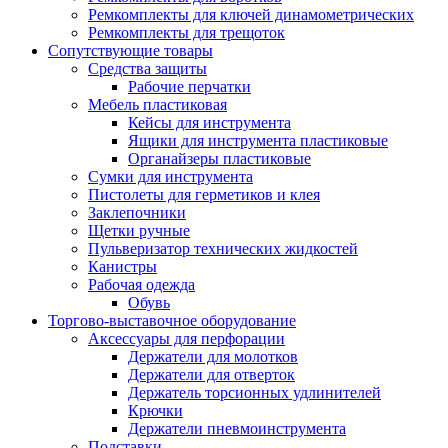
Ремкомплекты для ключей динамометрических
Ремкомплекты для трещоток
Сопутствующие товары
Средства защиты
Рабочие перчатки
Мебель пластиковая
Кейсы для инструмента
Ящики для инструмента пластиковые
Органайзеры пластиковые
Сумки для инструмента
Пистолеты для герметиков и клея
Заклепочники
Щетки ручные
Пульверизатор технических жидкостей
Канистры
Рабочая одежда
Обувь
Торгово-выставочное оборудование
Аксессуары для перфорации
Держатели для молотков
Держатели для отверток
Держатель торсионных удлинителей
Крючки
Держатели пневмоинструмента
Подставки