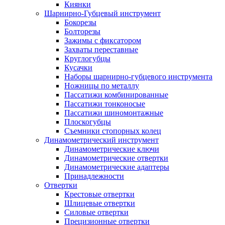
Киянки
Шарнирно-Губцевый инструмент
Бокорезы
Болторезы
Зажимы с фиксатором
Захваты переставные
Круглогубцы
Кусачки
Наборы шарнирно-губцевого инструмента
Ножницы по металлу
Пассатижи комбинированные
Пассатижи тонконосые
Пассатижи шиномонтажные
Плоскогубцы
Съемники стопорных колец
Динамометрический инструмент
Динамометрические ключи
Динамометрические отвертки
Динамометрические адаптеры
Принадлежности
Отвертки
Крестовые отвертки
Шлицевые отвертки
Силовые отвертки
Прецизионные отвертки