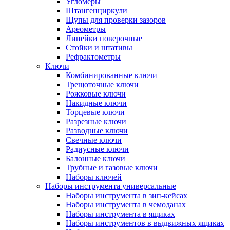
Угломеры
Штангенциркули
Щупы для проверки зазоров
Ареометры
Линейки поверочные
Стойки и штативы
Рефрактометры
Ключи
Комбинированные ключи
Трещоточные ключи
Рожковые ключи
Накидные ключи
Торцевые ключи
Разрезные ключи
Разводные ключи
Свечные ключи
Радиусные ключи
Балонные ключи
Трубные и газовые ключи
Наборы ключей
Наборы инструмента универсальные
Наборы инструмента в зип-кейсах
Наборы инструмента в чемоданах
Наборы инструмента в ящиках
Наборы инструментов в выдвижных ящиках