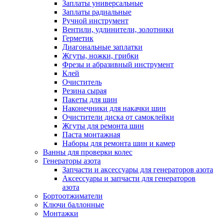
Заплаты универсальные
Заплаты радиальные
Ручной инструмент
Вентили, удлинители, золотники
Герметик
Диагональные заплатки
Жгуты, ножки, грибки
Фрезы и абразивный инструмент
Клей
Очиститель
Резина сырая
Пакеты для шин
Наконечники для накачки шин
Очистители диска от самоклейки
Жгуты для ремонта шин
Паста монтажная
Наборы для ремонта шин и камер
Ванны для проверки колес
Генераторы азота
Запчасти и аксессуары для генераторов азота
Аксессуары и запчасти для генераторов
азота
Бортоотжиматели
Ключи баллонные
Монтажки