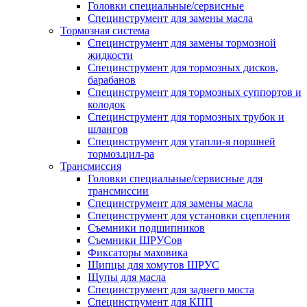
Головки специальные/сервисные
Специнструмент для замены масла
Тормозная система
Специнструмент для замены тормозной
жидкости
Специнструмент для тормозных дисков,
барабанов
Специнструмент для тормозных суппортов и
колодок
Специнструмент для тормозных трубок и
шлангов
Специнструмент для утапли-я поршней
тормоз.цил-ра
Трансмиссия
Головки специальные/сервисные для
трансмиссии
Специнструмент для замены масла
Специнструмент для установки сцепления
Съемники подшипников
Съемники ШРУСов
Фиксаторы маховика
Щипцы для хомутов ШРУС
Щупы для масла
Специнструмент для заднего моста
Специнструмент для КПП