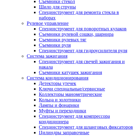
Съемники стекол
Шило для струны
Специнструмент для ремонта стекла в
наборах
Рулевое управление
Специнструмент для поворотных кулаков
Съемники рулевой сошки, шарнира
Съемники рулевых тяг
Съемники руля
Специнструмент для гидроусилителя руля
Система зажигания
Специнструмент для свечей зажигания и
накала
Съемники катушек зажигания
Система кондиционирования
Детекторы утечек
Ключи специальные/сервисные
Коллекторы манометрические
Кольца и золотники
Лампы и фонарики
Муфты и переходники
Специнструмент для компрессора
кондиционера
Специнструмент для шланговых фиксаторов
Цилиндры заправочные