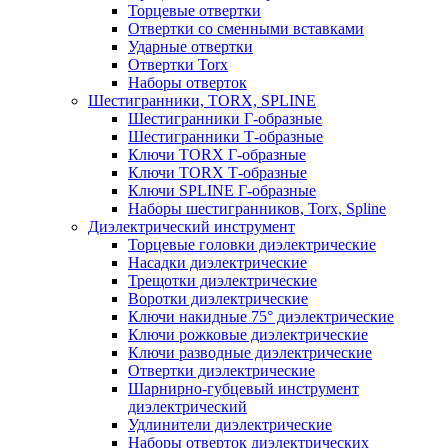
Торцевые отвертки
Отвертки со сменными вставками
Ударные отвертки
Отвертки Torx
Наборы отверток
Шестигранники, TORX, SPLINE
Шестигранники Г-образные
Шестигранники Т-образные
Ключи TORX Г-образные
Ключи TORX Т-образные
Ключи SPLINE Г-образные
Наборы шестигранников, Torx, Spline
Диэлектрический инструмент
Торцевые головки диэлектрические
Насадки диэлектрические
Трещотки диэлектрические
Воротки диэлектрические
Ключи накидные 75° диэлектрические
Ключи рожковые диэлектрические
Ключи разводные диэлектрические
Отвертки диэлектрические
Шарнирно-губцевый инструмент
диэлектрический
Удлинители диэлектрические
Наборы отверток диэлектрических