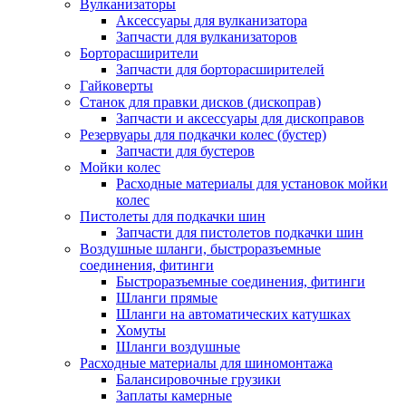
Вулканизаторы
Аксессуары для вулканизатора
Запчасти для вулканизаторов
Борторасширители
Запчасти для борторасширителей
Гайковерты
Станок для правки дисков (дископрав)
Запчасти и аксессуары для дископравов
Резервуары для подкачки колес (бустер)
Запчасти для бустеров
Мойки колес
Расходные материалы для установок мойки
колес
Пистолеты для подкачки шин
Запчасти для пистолетов подкачки шин
Воздушные шланги, быстроразъемные
соединения, фитинги
Быстроразъемные соединения, фитинги
Шланги прямые
Шланги на автоматических катушках
Хомуты
Шланги воздушные
Расходные материалы для шиномонтажа
Балансировочные грузики
Заплаты камерные