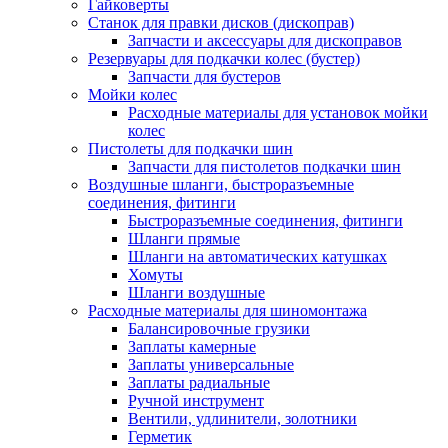
Гайковерты
Станок для правки дисков (дископрав)
Запчасти и аксессуары для дископравов
Резервуары для подкачки колес (бустер)
Запчасти для бустеров
Мойки колес
Расходные материалы для установок мойки
колес
Пистолеты для подкачки шин
Запчасти для пистолетов подкачки шин
Воздушные шланги, быстроразъемные
соединения, фитинги
Быстроразъемные соединения, фитинги
Шланги прямые
Шланги на автоматических катушках
Хомуты
Шланги воздушные
Расходные материалы для шиномонтажа
Балансировочные грузики
Заплаты камерные
Заплаты универсальные
Заплаты радиальные
Ручной инструмент
Вентили, удлинители, золотники
Герметик