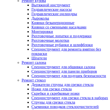
Ремонт кузова
Вытяжной инструмент
Гидравлические насосы
Гидравлические цилиндры
Дыроколы
Киянки безынерционные
Киянки со сменными насадками
Монтировки
Рихтовочные лопатки и поддержки
Рихтовочные молотки
Рихтовочные рубанки и шлифблоки
Специнструмент для ремонта вмятин без
покраски
Шпатели
Ремонт салона
Специнструмент для обшивки салона
Специнструмент для панели приборов
Специнструмент для подушек безопасности
Ремонт стекол
Держатели струны для срезки стекла
Ножи для срезки стекла
Скребки и скребковые ножи
Специнструмент для срезки стекла в наборах
Струны для срезки стекла
Съемники поводков стеклоочистителей