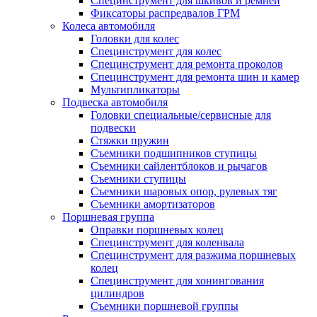
Специнструмент для шкивов и ремней
Фиксаторы распредвалов ГРМ
Колеса автомобиля
Головки для колес
Специнструмент для колес
Специнструмент для ремонта проколов
Специнструмент для ремонта шин и камер
Мультипликаторы
Подвеска автомобиля
Головки специальные/сервисные для
подвески
Стяжки пружин
Съемники подшипников ступицы
Съемники сайлентблоков и рычагов
Съемники ступицы
Съемники шаровых опор, рулевых тяг
Съемники амортизаторов
Поршневая группа
Оправки поршневых колец
Специнструмент для коленвала
Специнструмент для разжима поршневых
колец
Специнструмент для хонингования
цилиндров
Съемники поршневой группы