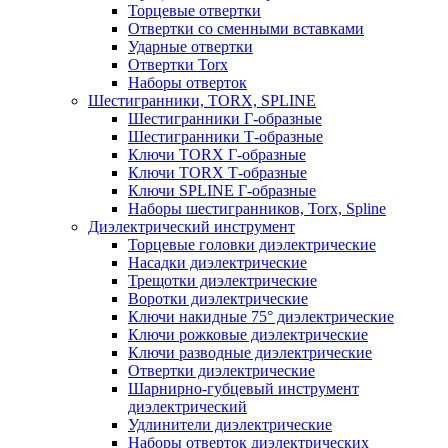
Торцевые отвертки
Отвертки со сменными вставками
Ударные отвертки
Отвертки Torx
Наборы отверток
Шестигранники, TORX, SPLINE
Шестигранники Г-образные
Шестигранники Т-образные
Ключи TORX Г-образные
Ключи TORX Т-образные
Ключи SPLINE Г-образные
Наборы шестигранников, Torx, Spline
Диэлектрический инструмент
Торцевые головки диэлектрические
Насадки диэлектрические
Трещотки диэлектрические
Воротки диэлектрические
Ключи накидные 75° диэлектрические
Ключи рожковые диэлектрические
Ключи разводные диэлектрические
Отвертки диэлектрические
Шарнирно-губцевый инструмент
диэлектрический
Удлинители диэлектрические
Наборы отверток диэлектрических