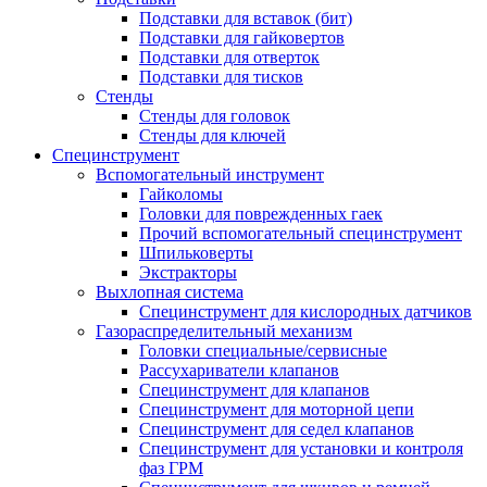
Подставки для вставок (бит)
Подставки для гайковертов
Подставки для отверток
Подставки для тисков
Стенды
Стенды для головок
Стенды для ключей
Специнструмент
Вспомогательный инструмент
Гайколомы
Головки для поврежденных гаек
Прочий вспомогательный специнструмент
Шпильковерты
Экстракторы
Выхлопная система
Специнструмент для кислородных датчиков
Газораспределительный механизм
Головки специальные/сервисные
Рассухариватели клапанов
Специнструмент для клапанов
Специнструмент для моторной цепи
Специнструмент для седел клапанов
Специнструмент для установки и контроля
фаз ГРМ