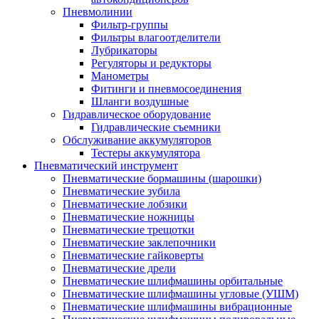
Пневмолинии
Фильтр-группы
Фильтры влагоотделители
Лубрикаторы
Регуляторы и редукторы
Манометры
Фитинги и пневмосоединения
Шланги воздушные
Гидравлическое оборудование
Гидравлические съемники
Обслуживание аккумуляторов
Тестеры аккумулятора
Пневматический инструмент
Пневматические бормашины (шарошки)
Пневматические зубила
Пневматические лобзики
Пневматические ножницы
Пневматические трещотки
Пневматические заклепочники
Пневматические гайковерты
Пневматические дрели
Пневматические шлифмашины орбитальные
Пневматические шлифмашины угловые (УШМ)
Пневматические шлифмашины вибрационные