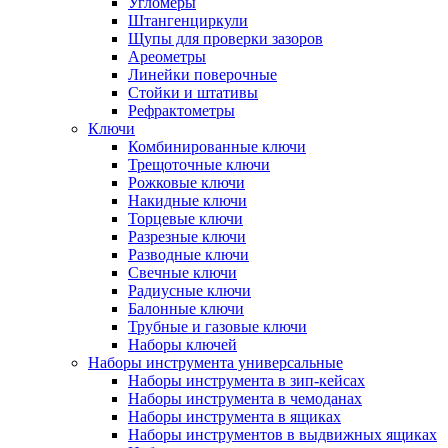
Угломеры
Штангенциркули
Щупы для проверки зазоров
Ареометры
Линейки поверочные
Стойки и штативы
Рефрактометры
Ключи
Комбинированные ключи
Трещоточные ключи
Рожковые ключи
Накидные ключи
Торцевые ключи
Разрезные ключи
Разводные ключи
Свечные ключи
Радиусные ключи
Балонные ключи
Трубные и газовые ключи
Наборы ключей
Наборы инструмента универсальные
Наборы инструмента в зип-кейсах
Наборы инструмента в чемоданах
Наборы инструмента в ящиках
Наборы инструментов в выдвижных ящиках