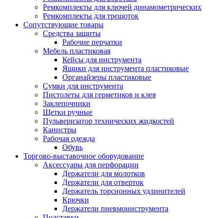
Ремкомплекты для ключей динамометрических
Ремкомплекты для трещоток
Сопутствующие товары
Средства защиты
Рабочие перчатки
Мебель пластиковая
Кейсы для инструмента
Ящики для инструмента пластиковые
Органайзеры пластиковые
Сумки для инструмента
Пистолеты для герметиков и клея
Заклепочники
Щетки ручные
Пульверизатор технических жидкостей
Канистры
Рабочая одежда
Обувь
Торгово-выставочное оборудование
Аксессуары для перфорации
Держатели для молотков
Держатели для отверток
Держатель торсионных удлинителей
Крючки
Держатели пневмоинструмента
Подставки