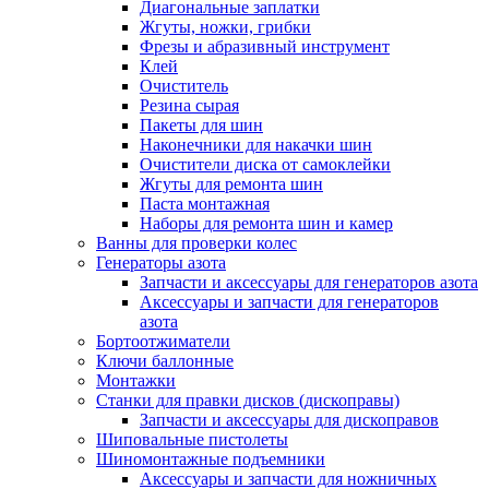
Диагональные заплатки
Жгуты, ножки, грибки
Фрезы и абразивный инструмент
Клей
Очиститель
Резина сырая
Пакеты для шин
Наконечники для накачки шин
Очистители диска от самоклейки
Жгуты для ремонта шин
Паста монтажная
Наборы для ремонта шин и камер
Ванны для проверки колес
Генераторы азота
Запчасти и аксессуары для генераторов азота
Аксессуары и запчасти для генераторов
азота
Бортоотжиматели
Ключи баллонные
Монтажки
Станки для правки дисков (дископравы)
Запчасти и аксессуары для дископравов
Шиповальные пистолеты
Шиномонтажные подъемники
Аксессуары и запчасти для ножничных