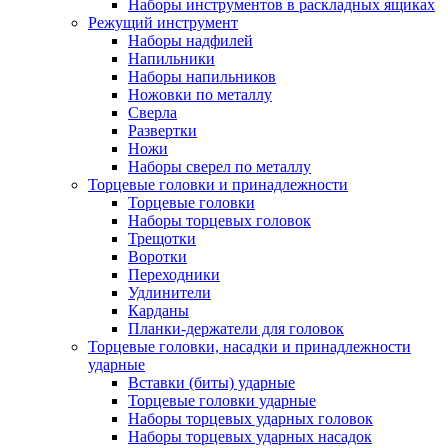
Наборы инструментов в раскладных ящиках
Режущий инструмент
Наборы надфилей
Напильники
Наборы напильников
Ножовки по металлу
Сверла
Развертки
Ножи
Наборы сверел по металлу
Торцевые головки и принадлежности
Торцевые головки
Наборы торцевых головок
Трещотки
Воротки
Переходники
Удлинители
Карданы
Планки-держатели для головок
Торцевые головки, насадки и принадлежности
ударные
Вставки (биты) ударные
Торцевые головки ударные
Наборы торцевых ударных головок
Наборы торцевых ударных насадок