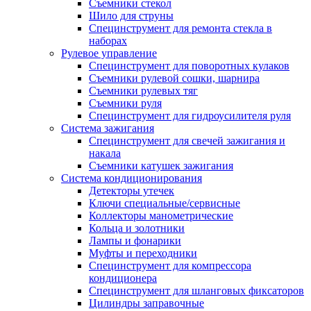
Съемники стекол
Шило для струны
Специнструмент для ремонта стекла в
наборах
Рулевое управление
Специнструмент для поворотных кулаков
Съемники рулевой сошки, шарнира
Съемники рулевых тяг
Съемники руля
Специнструмент для гидроусилителя руля
Система зажигания
Специнструмент для свечей зажигания и
накала
Съемники катушек зажигания
Система кондиционирования
Детекторы утечек
Ключи специальные/сервисные
Коллекторы манометрические
Кольца и золотники
Лампы и фонарики
Муфты и переходники
Специнструмент для компрессора
кондиционера
Специнструмент для шланговых фиксаторов
Цилиндры заправочные