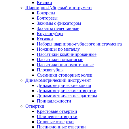
Киянки
Шарнирно-Губцевый инструмент
Бокорезы
Болторезы
Зажимы с фиксатором
Захваты переставные
Круглогубцы
Кусачки
Наборы шарнирно-губцевого инструмента
Ножницы по металлу
Пассатижи комбинированные
Пассатижи тонконосые
Пассатижи шиномонтажные
Плоскогубцы
Съемники стопорных колец
Динамометрический инструмент
Динамометрические ключи
Динамометрические отвертки
Динамометрические адаптеры
Принадлежности
Отвертки
Крестовые отвертки
Шлицевые отвертки
Силовые отвертки
Прецизионные отвертки