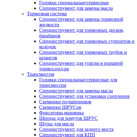
Головки специальные/сервисные
Специнструмент для замены масла
Тормозная система
Специнструмент для замены тормозной
жидкости
Специнструмент для тормозных дисков,
барабанов
Специнструмент для тормозных суппортов и
колодок
Специнструмент для тормозных трубок и
шлангов
Специнструмент для утапли-я поршней
тормоз.цил-ра
Трансмиссия
Головки специальные/сервисные для
трансмиссии
Специнструмент для замены масла
Специнструмент для установки сцепления
Съемники подшипников
Съемники ШРУСов
Фиксаторы маховика
Щипцы для хомутов ШРУС
Щупы для масла
Специнструмент для заднего моста
Специнструмент для КПП