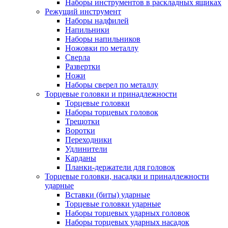
Наборы инструментов в раскладных ящиках
Режущий инструмент
Наборы надфилей
Напильники
Наборы напильников
Ножовки по металлу
Сверла
Развертки
Ножи
Наборы сверел по металлу
Торцевые головки и принадлежности
Торцевые головки
Наборы торцевых головок
Трещотки
Воротки
Переходники
Удлинители
Карданы
Планки-держатели для головок
Торцевые головки, насадки и принадлежности
ударные
Вставки (биты) ударные
Торцевые головки ударные
Наборы торцевых ударных головок
Наборы торцевых ударных насадок