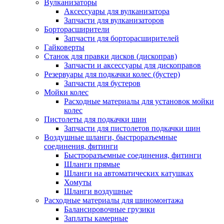
Вулканизаторы
Аксессуары для вулканизатора
Запчасти для вулканизаторов
Борторасширители
Запчасти для борторасширителей
Гайковерты
Станок для правки дисков (дископрав)
Запчасти и аксессуары для дископравов
Резервуары для подкачки колес (бустер)
Запчасти для бустеров
Мойки колес
Расходные материалы для установок мойки
колес
Пистолеты для подкачки шин
Запчасти для пистолетов подкачки шин
Воздушные шланги, быстроразъемные
соединения, фитинги
Быстроразъемные соединения, фитинги
Шланги прямые
Шланги на автоматических катушках
Хомуты
Шланги воздушные
Расходные материалы для шиномонтажа
Балансировочные грузики
Заплаты камерные