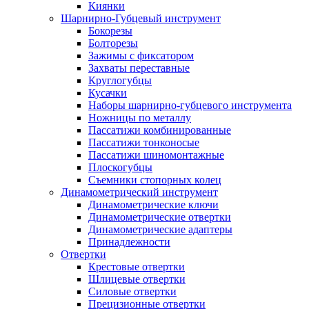
Киянки
Шарнирно-Губцевый инструмент
Бокорезы
Болторезы
Зажимы с фиксатором
Захваты переставные
Круглогубцы
Кусачки
Наборы шарнирно-губцевого инструмента
Ножницы по металлу
Пассатижи комбинированные
Пассатижи тонконосые
Пассатижи шиномонтажные
Плоскогубцы
Съемники стопорных колец
Динамометрический инструмент
Динамометрические ключи
Динамометрические отвертки
Динамометрические адаптеры
Принадлежности
Отвертки
Крестовые отвертки
Шлицевые отвертки
Силовые отвертки
Прецизионные отвертки