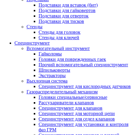
Подставки для вставок (бит)
Подставки для гайковертов
Подставки для отверток
Подставки для тисков
Стенды
Стенды для головок
Стенды для ключей
Специнструмент
Вспомогательный инструмент
Гайколомы
Головки для поврежденных гаек
Прочий вспомогательный специнструмент
Шпильковерты
Экстракторы
Выхлопная система
Специнструмент для кислородных датчиков
Газораспределительный механизм
Головки специальные/сервисные
Рассухариватели клапанов
Специнструмент для клапанов
Специнструмент для моторной цепи
Специнструмент для седел клапанов
Специнструмент для установки и контроля
фаз ГРМ