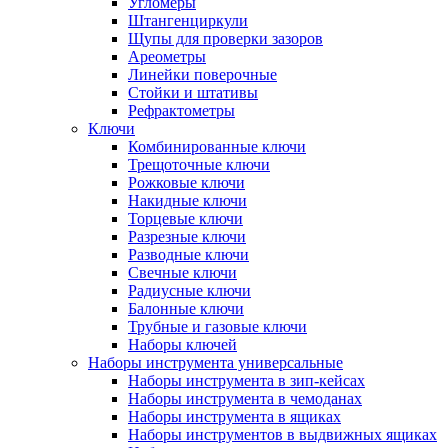
Угломеры
Штангенциркули
Щупы для проверки зазоров
Ареометры
Линейки поверочные
Стойки и штативы
Рефрактометры
Ключи
Комбинированные ключи
Трещоточные ключи
Рожковые ключи
Накидные ключи
Торцевые ключи
Разрезные ключи
Разводные ключи
Свечные ключи
Радиусные ключи
Балонные ключи
Трубные и газовые ключи
Наборы ключей
Наборы инструмента универсальные
Наборы инструмента в зип-кейсах
Наборы инструмента в чемоданах
Наборы инструмента в ящиках
Наборы инструментов в выдвижных ящиках