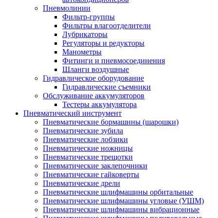
Пневмолинии
Фильтр-группы
Фильтры влагоотделители
Лубрикаторы
Регуляторы и редукторы
Манометры
Фитинги и пневмосоединения
Шланги воздушные
Гидравлическое оборудование
Гидравлические съемники
Обслуживание аккумуляторов
Тестеры аккумулятора
Пневматический инструмент
Пневматические бормашины (шарошки)
Пневматические зубила
Пневматические лобзики
Пневматические ножницы
Пневматические трещотки
Пневматические заклепочники
Пневматические гайковерты
Пневматические дрели
Пневматические шлифмашины орбитальные
Пневматические шлифмашины угловые (УШМ)
Пневматические шлифмашины вибрационные