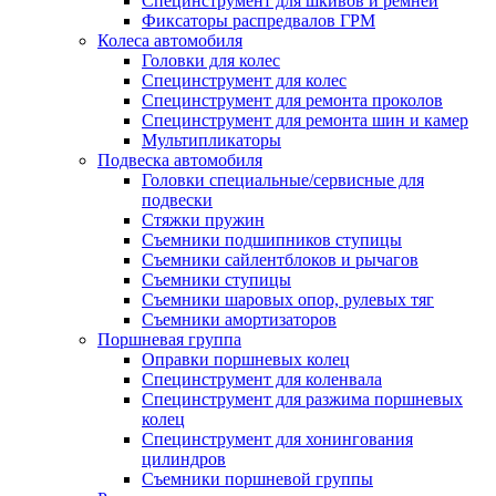
Специнструмент для шкивов и ремней
Фиксаторы распредвалов ГРМ
Колеса автомобиля
Головки для колес
Специнструмент для колес
Специнструмент для ремонта проколов
Специнструмент для ремонта шин и камер
Мультипликаторы
Подвеска автомобиля
Головки специальные/сервисные для
подвески
Стяжки пружин
Съемники подшипников ступицы
Съемники сайлентблоков и рычагов
Съемники ступицы
Съемники шаровых опор, рулевых тяг
Съемники амортизаторов
Поршневая группа
Оправки поршневых колец
Специнструмент для коленвала
Специнструмент для разжима поршневых
колец
Специнструмент для хонингования
цилиндров
Съемники поршневой группы