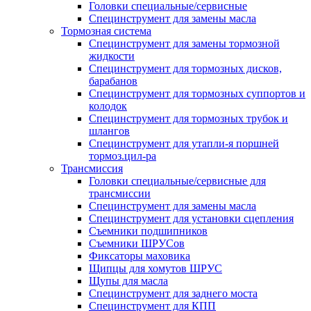
Головки специальные/сервисные
Специнструмент для замены масла
Тормозная система
Специнструмент для замены тормозной
жидкости
Специнструмент для тормозных дисков,
барабанов
Специнструмент для тормозных суппортов и
колодок
Специнструмент для тормозных трубок и
шлангов
Специнструмент для утапли-я поршней
тормоз.цил-ра
Трансмиссия
Головки специальные/сервисные для
трансмиссии
Специнструмент для замены масла
Специнструмент для установки сцепления
Съемники подшипников
Съемники ШРУСов
Фиксаторы маховика
Щипцы для хомутов ШРУС
Щупы для масла
Специнструмент для заднего моста
Специнструмент для КПП