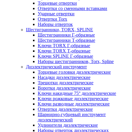
Торцевые отвертки
Отвертки со сменными вставками
Ударные отвертки
Отвертки Torx
Наборы отверток
Шестигранники, TORX, SPLINE
Шестигранники Г-образные
Шестигранники Т-образные
Ключи TORX Г-образные
Ключи TORX Т-образные
Ключи SPLINE Г-образные
Наборы шестигранников, Torx, Spline
Диэлектрический инструмент
Торцевые головки диэлектрические
Насадки диэлектрические
Трещотки диэлектрические
Воротки диэлектрические
Ключи накидные 75° диэлектрические
Ключи рожковые диэлектрические
Ключи разводные диэлектрические
Отвертки диэлектрические
Шарнирно-губцевый инструмент
диэлектрический
Удлинители диэлектрические
Наборы отверток диэлектрических