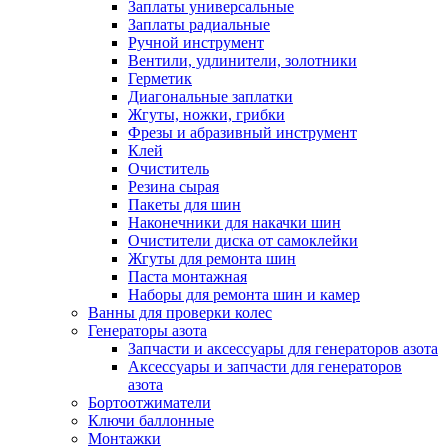
Заплаты универсальные
Заплаты радиальные
Ручной инструмент
Вентили, удлинители, золотники
Герметик
Диагональные заплатки
Жгуты, ножки, грибки
Фрезы и абразивный инструмент
Клей
Очиститель
Резина сырая
Пакеты для шин
Наконечники для накачки шин
Очистители диска от самоклейки
Жгуты для ремонта шин
Паста монтажная
Наборы для ремонта шин и камер
Ванны для проверки колес
Генераторы азота
Запчасти и аксессуары для генераторов азота
Аксессуары и запчасти для генераторов
азота
Бортоотжиматели
Ключи баллонные
Монтажки