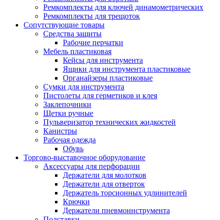
Ремкомплекты для ключей динамометрических
Ремкомплекты для трещоток
Сопутствующие товары
Средства защиты
Рабочие перчатки
Мебель пластиковая
Кейсы для инструмента
Ящики для инструмента пластиковые
Органайзеры пластиковые
Сумки для инструмента
Пистолеты для герметиков и клея
Заклепочники
Щетки ручные
Пульверизатор технических жидкостей
Канистры
Рабочая одежда
Обувь
Торгово-выставочное оборудование
Аксессуары для перфорации
Держатели для молотков
Держатели для отверток
Держатель торсионных удлинителей
Крючки
Держатели пневмоинструмента
Подставки