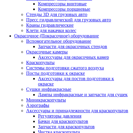
Компрессоры винтовые
Компрессоры поршневые
Стенды 3D для грузовых авто
Пресс гидравлический для грузовых авто
Краны гидравлические
Клети для накачки колес
Окрасочное (Покрасочное) оборудование
Вспомогательное оборудование
Запчасти для окрасочных стендов
Окрасочные камеры
Аксессуары для окрасочных камер
Краскопульты
Системы подготовки сжатого воздуха
Посты подготовки к окраске
Аксессуары для постов подготовки к
окраске
Сушки инфракрасные
Лампы инфракрасные и запчасти для сушек
Миникраскопульты
Аэрографы
Аксессуары и принадлежности для краскопультов
Регуляторы давления
Бачки для краскопультов
Запчасти для краскопультов
Чистка краскопульта