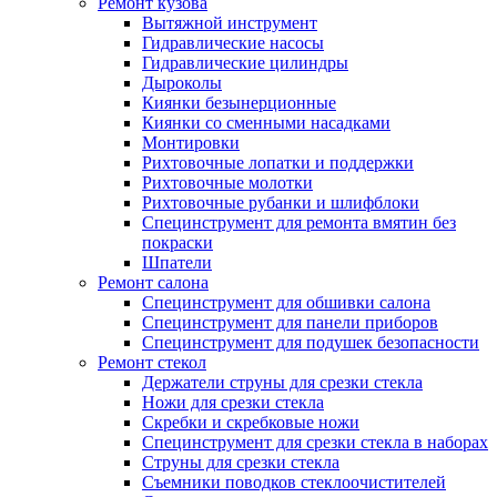
Ремонт кузова
Вытяжной инструмент
Гидравлические насосы
Гидравлические цилиндры
Дыроколы
Киянки безынерционные
Киянки со сменными насадками
Монтировки
Рихтовочные лопатки и поддержки
Рихтовочные молотки
Рихтовочные рубанки и шлифблоки
Специнструмент для ремонта вмятин без
покраски
Шпатели
Ремонт салона
Специнструмент для обшивки салона
Специнструмент для панели приборов
Специнструмент для подушек безопасности
Ремонт стекол
Держатели струны для срезки стекла
Ножи для срезки стекла
Скребки и скребковые ножи
Специнструмент для срезки стекла в наборах
Струны для срезки стекла
Съемники поводков стеклоочистителей