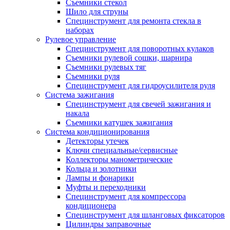
Съемники стекол
Шило для струны
Специнструмент для ремонта стекла в
наборах
Рулевое управление
Специнструмент для поворотных кулаков
Съемники рулевой сошки, шарнира
Съемники рулевых тяг
Съемники руля
Специнструмент для гидроусилителя руля
Система зажигания
Специнструмент для свечей зажигания и
накала
Съемники катушек зажигания
Система кондиционирования
Детекторы утечек
Ключи специальные/сервисные
Коллекторы манометрические
Кольца и золотники
Лампы и фонарики
Муфты и переходники
Специнструмент для компрессора
кондиционера
Специнструмент для шланговых фиксаторов
Цилиндры заправочные