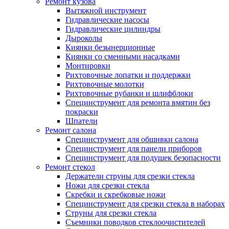
Ремонт кузова
Вытяжной инструмент
Гидравлические насосы
Гидравлические цилиндры
Дыроколы
Киянки безынерционные
Киянки со сменными насадками
Монтировки
Рихтовочные лопатки и поддержки
Рихтовочные молотки
Рихтовочные рубанки и шлифблоки
Специнструмент для ремонта вмятин без
покраски
Шпатели
Ремонт салона
Специнструмент для обшивки салона
Специнструмент для панели приборов
Специнструмент для подушек безопасности
Ремонт стекол
Держатели струны для срезки стекла
Ножи для срезки стекла
Скребки и скребковые ножи
Специнструмент для срезки стекла в наборах
Струны для срезки стекла
Съемники поводков стеклоочистителей