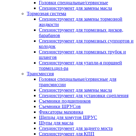
Головки специальные/сервисные
Специнструмент для замены масла
Тормозная система
Специнструмент для замены тормозной
жидкости
Специнструмент для тормозных дисков,
барабанов
Специнструмент для тормозных суппортов и
колодок
Специнструмент для тормозных трубок и
шлангов
Специнструмент для утапли-я поршней
тормоз.цил-ра
Трансмиссия
Головки специальные/сервисные для
трансмиссии
Специнструмент для замены масла
Специнструмент для установки сцепления
Съемники подшипников
Съемники ШРУСов
Фиксаторы маховика
Щипцы для хомутов ШРУС
Щупы для масла
Специнструмент для заднего моста
Специнструмент для КПП