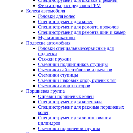
Специнструмент для шкивов и ремней
Фиксаторы распредвалов ГРМ
Колеса автомобиля
Головки для колес
Специнструмент для колес
Специнструмент для ремонта проколов
Специнструмент для ремонта шин и камер
Мультипликаторы
Подвеска автомобиля
Головки специальные/сервисные для
подвески
Стяжки пружин
Съемники подшипников ступицы
Съемники сайлентблоков и рычагов
Съемники ступицы
Съемники шаровых опор, рулевых тяг
Съемники амортизаторов
Поршневая группа
Оправки поршневых колец
Специнструмент для коленвала
Специнструмент для разжима поршневых
колец
Специнструмент для хонингования
цилиндров
Съемники поршневой группы