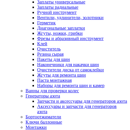
Заплаты универсальные
Заплаты радиальные
Ручной инструмент
Вентили, удлинители, золотники
Герметик
Диагональные заплатки
Жгуты, ножки, грибки
Фрезы и абразивный инструмент
Клей
Очиститель
Резина сырая
Пакеты для шин
Наконечники для накачки шин
Очистители диска от самоклейки
Жгуты для ремонта шин
Паста монтажная
Наборы для ремонта шин и камер
Ванны для проверки колес
Генераторы азота
Запчасти и аксессуары для генераторов азота
Аксессуары и запчасти для генераторов
азота
Бортоотжиматели
Ключи баллонные
Монтажки