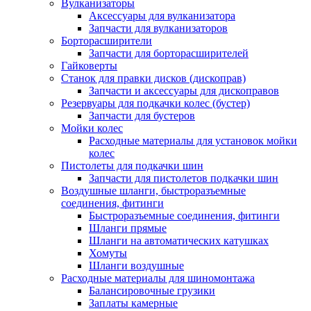
Вулканизаторы
Аксессуары для вулканизатора
Запчасти для вулканизаторов
Борторасширители
Запчасти для борторасширителей
Гайковерты
Станок для правки дисков (дископрав)
Запчасти и аксессуары для дископравов
Резервуары для подкачки колес (бустер)
Запчасти для бустеров
Мойки колес
Расходные материалы для установок мойки
колес
Пистолеты для подкачки шин
Запчасти для пистолетов подкачки шин
Воздушные шланги, быстроразъемные
соединения, фитинги
Быстроразъемные соединения, фитинги
Шланги прямые
Шланги на автоматических катушках
Хомуты
Шланги воздушные
Расходные материалы для шиномонтажа
Балансировочные грузики
Заплаты камерные