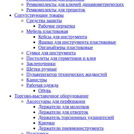
Ремкомплекты для ключей динамометрических
Ремкомплекты для трещоток
Сопутствующие товары
Средства защиты
Рабочие перчатки
Мебель пластиковая
Кейсы для инструмента
Ящики для инструмента пластиковые
Органайзеры пластиковые
Сумки для инструмента
Пистолеты для герметиков и клея
Заклепочники
Щетки ручные
Пульверизатор технических жидкостей
Канистры
Рабочая одежда
Обувь
Торгово-выставочное оборудование
Аксессуары для перфорации
Держатели для молотков
Держатели для отверток
Держатель торсионных удлинителей
Крючки
Держатели пневмоинструмента
Подставки