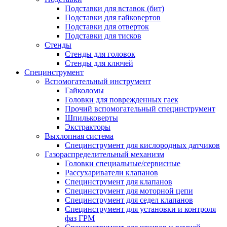
Подставки для вставок (бит)
Подставки для гайковертов
Подставки для отверток
Подставки для тисков
Стенды
Стенды для головок
Стенды для ключей
Специнструмент
Вспомогательный инструмент
Гайколомы
Головки для поврежденных гаек
Прочий вспомогательный специнструмент
Шпильковерты
Экстракторы
Выхлопная система
Специнструмент для кислородных датчиков
Газораспределительный механизм
Головки специальные/сервисные
Рассухариватели клапанов
Специнструмент для клапанов
Специнструмент для моторной цепи
Специнструмент для седел клапанов
Специнструмент для установки и контроля
фаз ГРМ