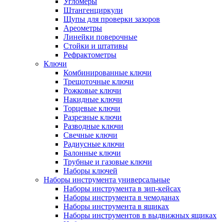
Угломеры
Штангенциркули
Щупы для проверки зазоров
Ареометры
Линейки поверочные
Стойки и штативы
Рефрактометры
Ключи
Комбинированные ключи
Трещоточные ключи
Рожковые ключи
Накидные ключи
Торцевые ключи
Разрезные ключи
Разводные ключи
Свечные ключи
Радиусные ключи
Балонные ключи
Трубные и газовые ключи
Наборы ключей
Наборы инструмента универсальные
Наборы инструмента в зип-кейсах
Наборы инструмента в чемоданах
Наборы инструмента в ящиках
Наборы инструментов в выдвижных ящиках