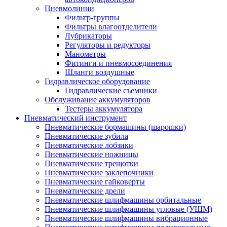
Пневмолинии
Фильтр-группы
Фильтры влагоотделители
Лубрикаторы
Регуляторы и редукторы
Манометры
Фитинги и пневмосоединения
Шланги воздушные
Гидравлическое оборудование
Гидравлические съемники
Обслуживание аккумуляторов
Тестеры аккумулятора
Пневматический инструмент
Пневматические бормашины (шарошки)
Пневматические зубила
Пневматические лобзики
Пневматические ножницы
Пневматические трещотки
Пневматические заклепочники
Пневматические гайковерты
Пневматические дрели
Пневматические шлифмашины орбитальные
Пневматические шлифмашины угловые (УШМ)
Пневматические шлифмашины вибрационные