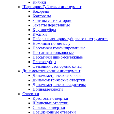
Киянки
Шарнирно-Губцевый инструмент
Бокорезы
Болторезы
Зажимы с фиксатором
Захваты переставные
Круглогубцы
Кусачки
Наборы шарнирно-губцевого инструмента
Ножницы по металлу
Пассатижи комбинированные
Пассатижи тонконосые
Пассатижи шиномонтажные
Плоскогубцы
Съемники стопорных колец
Динамометрический инструмент
Динамометрические ключи
Динамометрические отвертки
Динамометрические адаптеры
Принадлежности
Отвертки
Крестовые отвертки
Шлицевые отвертки
Силовые отвертки
Прецизионные отвертки