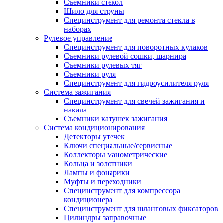
Съемники стекол
Шило для струны
Специнструмент для ремонта стекла в
наборах
Рулевое управление
Специнструмент для поворотных кулаков
Съемники рулевой сошки, шарнира
Съемники рулевых тяг
Съемники руля
Специнструмент для гидроусилителя руля
Система зажигания
Специнструмент для свечей зажигания и
накала
Съемники катушек зажигания
Система кондиционирования
Детекторы утечек
Ключи специальные/сервисные
Коллекторы манометрические
Кольца и золотники
Лампы и фонарики
Муфты и переходники
Специнструмент для компрессора
кондиционера
Специнструмент для шланговых фиксаторов
Цилиндры заправочные