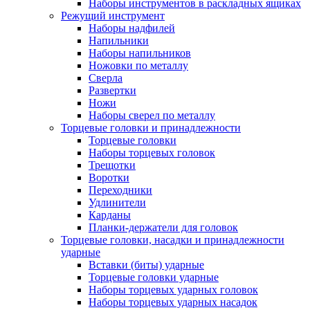
Наборы инструментов в раскладных ящиках
Режущий инструмент
Наборы надфилей
Напильники
Наборы напильников
Ножовки по металлу
Сверла
Развертки
Ножи
Наборы сверел по металлу
Торцевые головки и принадлежности
Торцевые головки
Наборы торцевых головок
Трещотки
Воротки
Переходники
Удлинители
Карданы
Планки-держатели для головок
Торцевые головки, насадки и принадлежности
ударные
Вставки (биты) ударные
Торцевые головки ударные
Наборы торцевых ударных головок
Наборы торцевых ударных насадок