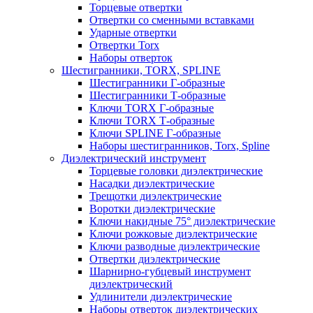
Торцевые отвертки
Отвертки со сменными вставками
Ударные отвертки
Отвертки Torx
Наборы отверток
Шестигранники, TORX, SPLINE
Шестигранники Г-образные
Шестигранники Т-образные
Ключи TORX Г-образные
Ключи TORX Т-образные
Ключи SPLINE Г-образные
Наборы шестигранников, Torx, Spline
Диэлектрический инструмент
Торцевые головки диэлектрические
Насадки диэлектрические
Трещотки диэлектрические
Воротки диэлектрические
Ключи накидные 75° диэлектрические
Ключи рожковые диэлектрические
Ключи разводные диэлектрические
Отвертки диэлектрические
Шарнирно-губцевый инструмент
диэлектрический
Удлинители диэлектрические
Наборы отверток диэлектрических