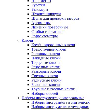
Пирометры
Рулетки
Угломеры
Штангенциркули
Щупы для проверки зазоров
Ареометры
Линейки поверочные
Стойки и штативы
Рефрактометры
Ключи
Комбинированные ключи
Трещоточные ключи
Рожковые ключи
Накидные ключи
Торцевые ключи
Разрезные ключи
Разводные ключи
Свечные ключи
Радиусные ключи
Балонные ключи
Трубные и газовые ключи
Наборы ключей
Наборы инструмента универсальные
Наборы инструмента в зип-кейсах
Наборы инструмента в чемоданах