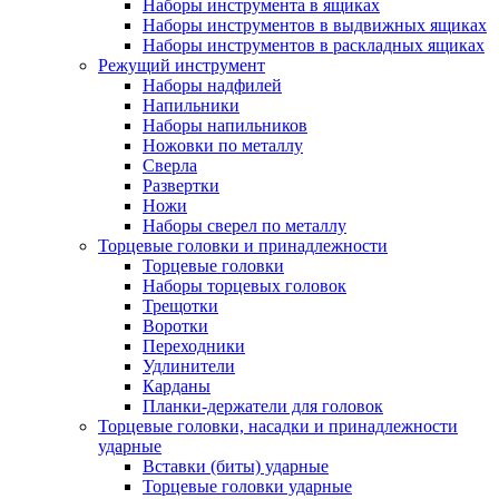
Наборы инструмента в ящиках
Наборы инструментов в выдвижных ящиках
Наборы инструментов в раскладных ящиках
Режущий инструмент
Наборы надфилей
Напильники
Наборы напильников
Ножовки по металлу
Сверла
Развертки
Ножи
Наборы сверел по металлу
Торцевые головки и принадлежности
Торцевые головки
Наборы торцевых головок
Трещотки
Воротки
Переходники
Удлинители
Карданы
Планки-держатели для головок
Торцевые головки, насадки и принадлежности
ударные
Вставки (биты) ударные
Торцевые головки ударные