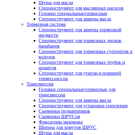
Щупы для масла
Специнструмент для маслянных насосов
Головки специальные/сервисные
Специнструмент для замены масла
Тормозная система
Специнструмент для замены тормозной
жидкости
Специнструмент для тормозных дисков,
барабанов
Специнструмент для тормозных суппортов и
колодок
Специнструмент для тормозных трубок и
шлангов
Специнструмент для утапли-я поршней
тормоз.цил-ра
Трансмиссия
Головки специальные/сервисные для
трансмиссии
Специнструмент для замены масла
Специнструмент для установки сцепления
Съемники подшипников
Съемники ШРУСов
Фиксаторы маховика
Щипцы для хомутов ШРУС
Щупы для масла