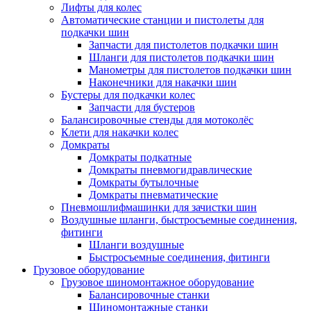
Лифты для колес
Автоматические станции и пистолеты для
подкачки шин
Запчасти для пистолетов подкачки шин
Шланги для пистолетов подкачки шин
Манометры для пистолетов подкачки шин
Наконечники для накачки шин
Бустеры для подкачки колес
Запчасти для бустеров
Балансировочные стенды для мотоколёс
Клети для накачки колес
Домкраты
Домкраты подкатные
Домкраты пневмогидравлические
Домкраты бутылочные
Домкраты пневматические
Пневмошлифмашинки для зачистки шин
Воздушные шланги, быстросъемные соединения,
фитинги
Шланги воздушные
Быстросъемные соединения, фитинги
Грузовое оборудование
Грузовое шиномонтажное оборудование
Балансировочные станки
Шиномонтажные станки