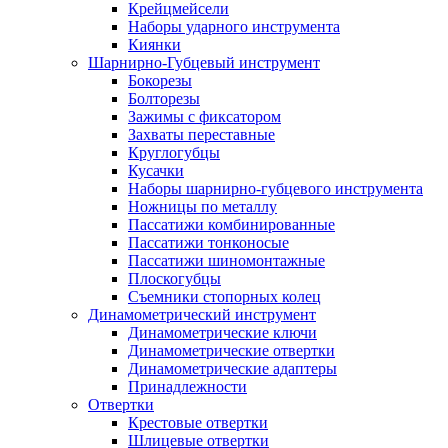
Крейцмейсели
Наборы ударного инструмента
Киянки
Шарнирно-Губцевый инструмент
Бокорезы
Болторезы
Зажимы с фиксатором
Захваты переставные
Круглогубцы
Кусачки
Наборы шарнирно-губцевого инструмента
Ножницы по металлу
Пассатижи комбинированные
Пассатижи тонконосые
Пассатижи шиномонтажные
Плоскогубцы
Съемники стопорных колец
Динамометрический инструмент
Динамометрические ключи
Динамометрические отвертки
Динамометрические адаптеры
Принадлежности
Отвертки
Крестовые отвертки
Шлицевые отвертки