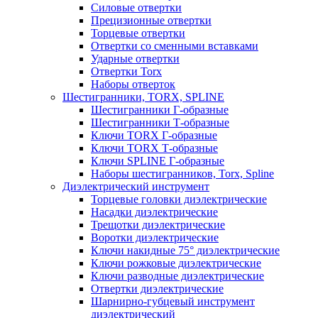
Силовые отвертки
Прецизионные отвертки
Торцевые отвертки
Отвертки со сменными вставками
Ударные отвертки
Отвертки Torx
Наборы отверток
Шестигранники, TORX, SPLINE
Шестигранники Г-образные
Шестигранники Т-образные
Ключи TORX Г-образные
Ключи TORX Т-образные
Ключи SPLINE Г-образные
Наборы шестигранников, Torx, Spline
Диэлектрический инструмент
Торцевые головки диэлектрические
Насадки диэлектрические
Трещотки диэлектрические
Воротки диэлектрические
Ключи накидные 75° диэлектрические
Ключи рожковые диэлектрические
Ключи разводные диэлектрические
Отвертки диэлектрические
Шарнирно-губцевый инструмент
диэлектрический