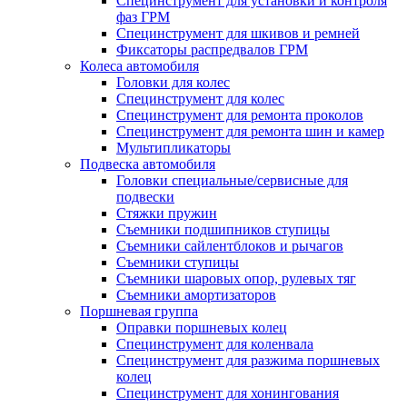
Специнструмент для установки и контроля
фаз ГРМ
Специнструмент для шкивов и ремней
Фиксаторы распредвалов ГРМ
Колеса автомобиля
Головки для колес
Специнструмент для колес
Специнструмент для ремонта проколов
Специнструмент для ремонта шин и камер
Мультипликаторы
Подвеска автомобиля
Головки специальные/сервисные для
подвески
Стяжки пружин
Съемники подшипников ступицы
Съемники сайлентблоков и рычагов
Съемники ступицы
Съемники шаровых опор, рулевых тяг
Съемники амортизаторов
Поршневая группа
Оправки поршневых колец
Специнструмент для коленвала
Специнструмент для разжима поршневых
колец
Специнструмент для хонингования