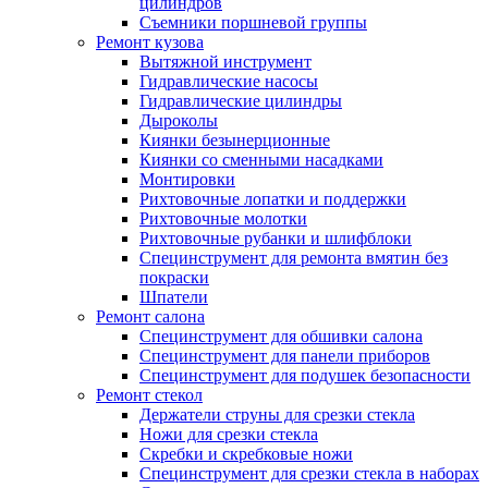
цилиндров
Съемники поршневой группы
Ремонт кузова
Вытяжной инструмент
Гидравлические насосы
Гидравлические цилиндры
Дыроколы
Киянки безынерционные
Киянки со сменными насадками
Монтировки
Рихтовочные лопатки и поддержки
Рихтовочные молотки
Рихтовочные рубанки и шлифблоки
Специнструмент для ремонта вмятин без
покраски
Шпатели
Ремонт салона
Специнструмент для обшивки салона
Специнструмент для панели приборов
Специнструмент для подушек безопасности
Ремонт стекол
Держатели струны для срезки стекла
Ножи для срезки стекла
Скребки и скребковые ножи
Специнструмент для срезки стекла в наборах