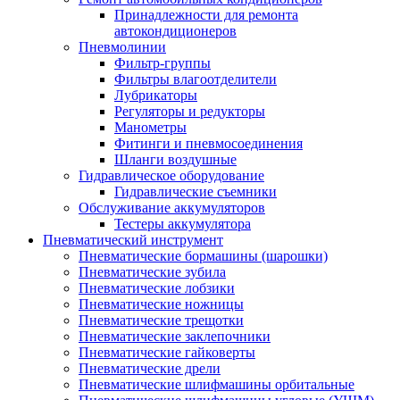
Принадлежности для ремонта
автокондиционеров
Пневмолинии
Фильтр-группы
Фильтры влагоотделители
Лубрикаторы
Регуляторы и редукторы
Манометры
Фитинги и пневмосоединения
Шланги воздушные
Гидравлическое оборудование
Гидравлические съемники
Обслуживание аккумуляторов
Тестеры аккумулятора
Пневматический инструмент
Пневматические бормашины (шарошки)
Пневматические зубила
Пневматические лобзики
Пневматические ножницы
Пневматические трещотки
Пневматические заклепочники
Пневматические гайковерты
Пневматические дрели
Пневматические шлифмашины орбитальные