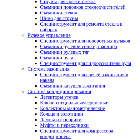
Струны для срезки стекла
Съемники поводков стеклоочистителей
Съемники стекол
Шило для струны
Специнструмент для ремонта стекла в
наборах
Рулевое управление
Специнструмент для поворотных кулаков
Съемники рулевой сошки, шарнира
Съемники рулевых тяг
Съемники руля
Специнструмент для гидроусилителя руля
Система зажигания
Специнструмент для свечей зажигания и
накала
Съемники катушек зажигания
Система кондиционирования
Детекторы утечек
Ключи специальные/сервисные
Коллекторы манометрические
Кольца и золотники
Лампы и фонарики
Муфты и переходники
Специнструмент для компрессора
кондиционера