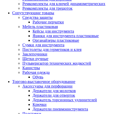
Ремкомплекты для ключей динамометрических
Ремкомплекты для трещоток
Сопутствующие товары
Средства защиты
Рабочие перчатки
Мебель пластиковая
Кейсы для инструмента
Ящики для инструмента пластиковые
Органайзеры пластиковые
Сумки для инструмента
Пистолеты для герметиков и клея
Заклепочники
Щетки ручные
Пульверизатор технических жидкостей
Канистры
Рабочая одежда
Обувь
Торгово-выставочное оборудование
Аксессуары для перфорации
Держатели для молотков
Держатели для отверток
Держатель торсионных удлинителей
Крючки
Держатели пневмоинструмента
Подставки