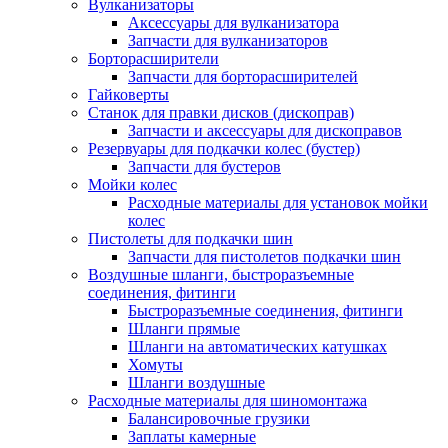
Вулканизаторы
Аксессуары для вулканизатора
Запчасти для вулканизаторов
Борторасширители
Запчасти для борторасширителей
Гайковерты
Станок для правки дисков (дископрав)
Запчасти и аксессуары для дископравов
Резервуары для подкачки колес (бустер)
Запчасти для бустеров
Мойки колес
Расходные материалы для установок мойки
колес
Пистолеты для подкачки шин
Запчасти для пистолетов подкачки шин
Воздушные шланги, быстроразъемные
соединения, фитинги
Быстроразъемные соединения, фитинги
Шланги прямые
Шланги на автоматических катушках
Хомуты
Шланги воздушные
Расходные материалы для шиномонтажа
Балансировочные грузики
Заплаты камерные