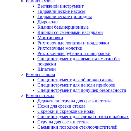
Ремонт кузова
Вытяжной инструмент
Гидравлические насосы
Гидравлические цилиндры
Дыроколы
Киянки безынерционные
Киянки со сменными насадками
Монтировки
Рихтовочные лопатки и поддержки
Рихтовочные молотки
Рихтовочные рубанки и шлифблоки
Специнструмент для ремонта вмятин без
покраски
Шпатели
Ремонт салона
Специнструмент для обшивки салона
Специнструмент для панели приборов
Специнструмент для подушек безопасности
Ремонт стекол
Держатели струны для срезки стекла
Ножи для срезки стекла
Скребки и скребковые ножи
Специнструмент для срезки стекла в наборах
Струны для срезки стекла
Съемники поводков стеклоочистителей