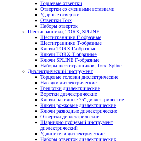
Торцевые отвертки
Отвертки со сменными вставками
Ударные отвертки
Отвертки Torx
Наборы отверток
Шестигранники, TORX, SPLINE
Шестигранники Г-образные
Шестигранники Т-образные
Ключи TORX Г-образные
Ключи TORX Т-образные
Ключи SPLINE Г-образные
Наборы шестигранников, Torx, Spline
Диэлектрический инструмент
Торцевые головки диэлектрические
Насадки диэлектрические
Трещотки диэлектрические
Воротки диэлектрические
Ключи накидные 75° диэлектрические
Ключи рожковые диэлектрические
Ключи разводные диэлектрические
Отвертки диэлектрические
Шарнирно-губцевый инструмент
диэлектрический
Удлинители диэлектрические
Наборы отверток диэлектрических