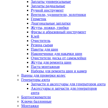
Заплаты универсальные
Заплаты радиальные
Ручной инструмент
Вентили, удлинители, золотники
Герметик
Диагональные заплатки
Жгуты, ножки, грибки
Фрезы и абразивный инструмент
Клей
Очиститель
Резина сырая
Пакеты для шин
Наконечники для накачки шин
Очистители диска от самоклейки
Жгуты для ремонта шин
Паста монтажная
Наборы для ремонта шин и камер
Ванны для проверки колес
Генераторы азота
Запчасти и аксессуары для генераторов азота
Аксессуары и запчасти для генераторов
азота
Бортоотжиматели
Ключи баллонные
Монтажки