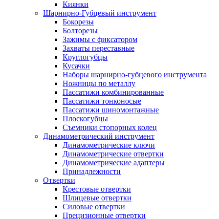
Киянки
Шарнирно-Губцевый инструмент
Бокорезы
Болторезы
Зажимы с фиксатором
Захваты переставные
Круглогубцы
Кусачки
Наборы шарнирно-губцевого инструмента
Ножницы по металлу
Пассатижи комбинированные
Пассатижи тонконосые
Пассатижи шиномонтажные
Плоскогубцы
Съемники стопорных колец
Динамометрический инструмент
Динамометрические ключи
Динамометрические отвертки
Динамометрические адаптеры
Принадлежности
Отвертки
Крестовые отвертки
Шлицевые отвертки
Силовые отвертки
Прецизионные отвертки