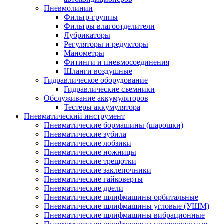
Пневмолинии
Фильтр-группы
Фильтры влагоотделители
Лубрикаторы
Регуляторы и редукторы
Манометры
Фитинги и пневмосоединения
Шланги воздушные
Гидравлическое оборудование
Гидравлические съемники
Обслуживание аккумуляторов
Тестеры аккумулятора
Пневматический инструмент
Пневматические бормашины (шарошки)
Пневматические зубила
Пневматические лобзики
Пневматические ножницы
Пневматические трещотки
Пневматические заклепочники
Пневматические гайковерты
Пневматические дрели
Пневматические шлифмашины орбитальные
Пневматические шлифмашины угловые (УШМ)
Пневматические шлифмашины вибрационные