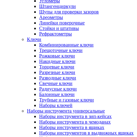
Угломеры
Штангенциркули
Щупы для проверки зазоров
Ареометры
Линейки поверочные
Стойки и штативы
Рефрактометры
Ключи
Комбинированные ключи
Трещоточные ключи
Рожковые ключи
Накидные ключи
Торцевые ключи
Разрезные ключи
Разводные ключи
Свечные ключи
Радиусные ключи
Балонные ключи
Трубные и газовые ключи
Наборы ключей
Наборы инструмента универсальные
Наборы инструмента в зип-кейсах
Наборы инструмента в чемоданах
Наборы инструмента в ящиках
Наборы инструментов в выдвижных ящиках