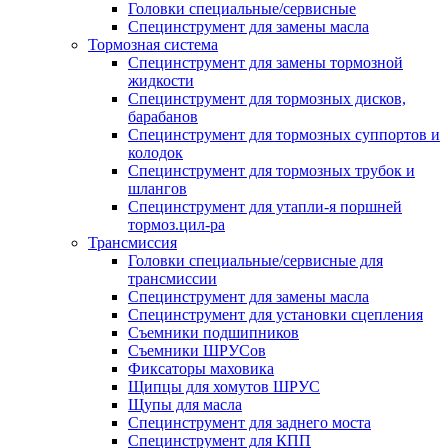
Головки специальные/сервисные
Специнструмент для замены масла
Тормозная система
Специнструмент для замены тормозной
жидкости
Специнструмент для тормозных дисков,
барабанов
Специнструмент для тормозных суппортов и
колодок
Специнструмент для тормозных трубок и
шлангов
Специнструмент для утапли-я поршней
тормоз.цил-ра
Трансмиссия
Головки специальные/сервисные для
трансмиссии
Специнструмент для замены масла
Специнструмент для установки сцепления
Съемники подшипников
Съемники ШРУСов
Фиксаторы маховика
Щипцы для хомутов ШРУС
Щупы для масла
Специнструмент для заднего моста
Специнструмент для КПП