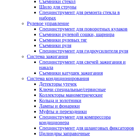
Съемники стекол
Шило для струны
Специнструмент для ремонта стекла в
наборах
Рулевое управление
Специнструмент для поворотных кулаков
Съемники рулевой сошки, шарнира
Съемники рулевых тяг
Съемники руля
Специнструмент для гидроусилителя руля
Система зажигания
Специнструмент для свечей зажигания и
накала
Съемники катушек зажигания
Система кондиционирования
Детекторы утечек
Ключи специальные/сервисные
Коллекторы манометрические
Кольца и золотники
Лампы и фонарики
Муфты и переходники
Специнструмент для компрессора
кондиционера
Специнструмент для шланговых фиксаторов
Цилиндры заправочные