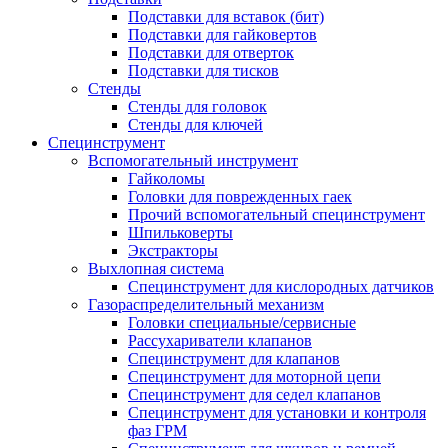
Подставки для вставок (бит)
Подставки для гайковертов
Подставки для отверток
Подставки для тисков
Стенды
Стенды для головок
Стенды для ключей
Специнструмент
Вспомогательный инструмент
Гайколомы
Головки для поврежденных гаек
Прочий вспомогательный специнструмент
Шпильковерты
Экстракторы
Выхлопная система
Специнструмент для кислородных датчиков
Газораспределительный механизм
Головки специальные/сервисные
Рассухариватели клапанов
Специнструмент для клапанов
Специнструмент для моторной цепи
Специнструмент для седел клапанов
Специнструмент для установки и контроля
фаз ГРМ