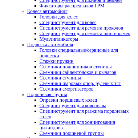
Специнструмент для шкивов и ремней
Фиксаторы распредвалов ГРМ
Колеса автомобиля
Головки для колес
Специнструмент для колес
Специнструмент для ремонта проколов
Специнструмент для ремонта шин и камер
Мультипликаторы
Подвеска автомобиля
Головки специальные/сервисные для
подвески
Стяжки пружин
Съемники подшипников ступицы
Съемники сайлентблоков и рычагов
Съемники ступицы
Съемники шаровых опор, рулевых тяг
Съемники амортизаторов
Поршневая группа
Оправки поршневых колец
Специнструмент для коленвала
Специнструмент для разжима поршневых
колец
Специнструмент для хонингования
цилиндров
Съемники поршневой группы