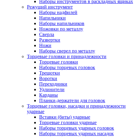
Наборы инструментов в раскладных ящиках
Режущий инструмент
Наборы надфилей
Напильники
Наборы напильников
Ножовки по металлу
Сверла
Развертки
Ножи
Наборы сверел по металлу
Торцевые головки и принадлежности
Торцевые головки
Наборы торцевых головок
Трещотки
Воротки
Переходники
Удлинители
Карданы
Планки-держатели для головок
Торцевые головки, насадки и принадлежности
ударные
Вставки (биты) ударные
Торцевые головки ударные
Наборы торцевых ударных головок
Наборы торцевых ударных насадок