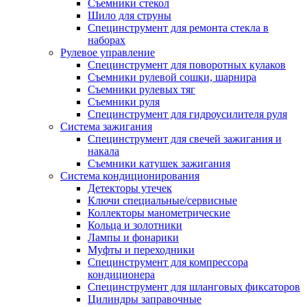
Съемники стекол
Шило для струны
Специнструмент для ремонта стекла в
наборах
Рулевое управление
Специнструмент для поворотных кулаков
Съемники рулевой сошки, шарнира
Съемники рулевых тяг
Съемники руля
Специнструмент для гидроусилителя руля
Система зажигания
Специнструмент для свечей зажигания и
накала
Съемники катушек зажигания
Система кондиционирования
Детекторы утечек
Ключи специальные/сервисные
Коллекторы манометрические
Кольца и золотники
Лампы и фонарики
Муфты и переходники
Специнструмент для компрессора
кондиционера
Специнструмент для шланговых фиксаторов
Цилиндры заправочные