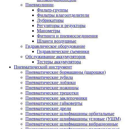
Пневмолинии
Фильтр-группы
Фильтры влагоотделители
Лубрикаторы
Регуляторы и редукторы
Манометры
Фитинги и пневмосоединения
Шланги воздушные
Гидравлическое оборудование
Гидравлические съемники
Обслуживание аккумуляторов
Тестеры аккумулятора
Пневматический инструмент
Пневматические бормашины (шарошки)
Пневматические зубила
Пневматические лобзики
Пневматические ножницы
Пневматические трещотки
Пневматические заклепочники
Пневматические гайковерты
Пневматические дрели
Пневматические шлифмашины орбитальные
Пневматические шлифмашины угловые (УШМ)
Пневматические шлифмашины вибрационные