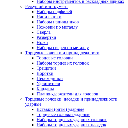
Наборы инструментов в раскладных ящиках
Режущий инструмент
Наборы надфилей
Напильники
Наборы напильников
Ножовки по металлу
Сверла
Развертки
Ножи
Наборы сверел по металлу
Торцевые головки и принадлежности
Торцевые головки
Наборы торцевых головок
Трещотки
Воротки
Переходники
Удлинители
Карданы
Планки-держатели для головок
Торцевые головки, насадки и принадлежности
ударные
Вставки (биты) ударные
Торцевые головки ударные
Наборы торцевых ударных головок
Наборы торцевых ударных насадок