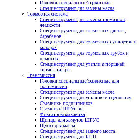
Головки специальные/сервисные
Специнструмент для замены масла
Тормозная система
Специнструмент для замены тормозной
жидкости
Специнструмент для тормозных дисков,
барабанов
Специнструмент для тормозных суппортов и
колодок
Специнструмент для тормозных трубок и
шлангов
Специнструмент для утапли-я поршней
тормоз.цил-ра
Трансмиссия
Головки специальные/сервисные для
трансмиссии
Специнструмент для замены масла
Специнструмент для установки сцепления
Съемники подшипников
Съемники ШРУСов
Фиксаторы маховика
Щипцы для хомутов ШРУС
Щупы для масла
Специнструмент для заднего моста
Специнструмент для КПП