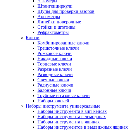
Угломеры
Штангенциркули
Щупы для проверки зазоров
Ареометры
Линейки поверочные
Стойки и штативы
Рефрактометры
Ключи
Комбинированные ключи
Трещоточные ключи
Рожковые ключи
Накидные ключи
Торцевые ключи
Разрезные ключи
Разводные ключи
Свечные ключи
Радиусные ключи
Балонные ключи
Трубные и газовые ключи
Наборы ключей
Наборы инструмента универсальные
Наборы инструмента в зип-кейсах
Наборы инструмента в чемоданах
Наборы инструмента в ящиках
Наборы инструментов в выдвижных ящиках