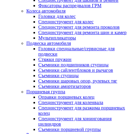
Специнструмент для шкивов и ремней
Фиксаторы распредвалов ГРМ
Колеса автомобиля
Головки для колес
Специнструмент для колес
Специнструмент для ремонта проколов
Специнструмент для ремонта шин и камер
Мультипликаторы
Подвеска автомобиля
Головки специальные/сервисные для
подвески
Стяжки пружин
Съемники подшипников ступицы
Съемники сайлентблоков и рычагов
Съемники ступицы
Съемники шаровых опор, рулевых тяг
Съемники амортизаторов
Поршневая группа
Оправки поршневых колец
Специнструмент для коленвала
Специнструмент для разжима поршневых
колец
Специнструмент для хонингования
цилиндров
Съемники поршневой группы