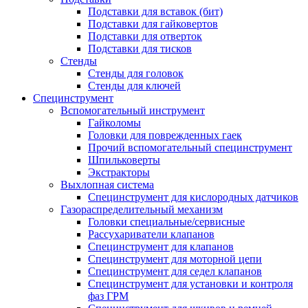
Подставки для вставок (бит)
Подставки для гайковертов
Подставки для отверток
Подставки для тисков
Стенды
Стенды для головок
Стенды для ключей
Специнструмент
Вспомогательный инструмент
Гайколомы
Головки для поврежденных гаек
Прочий вспомогательный специнструмент
Шпильковерты
Экстракторы
Выхлопная система
Специнструмент для кислородных датчиков
Газораспределительный механизм
Головки специальные/сервисные
Рассухариватели клапанов
Специнструмент для клапанов
Специнструмент для моторной цепи
Специнструмент для седел клапанов
Специнструмент для установки и контроля
фаз ГРМ