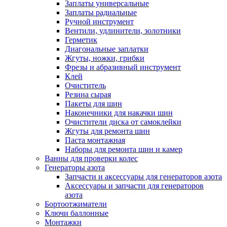
Заплаты универсальные
Заплаты радиальные
Ручной инструмент
Вентили, удлинители, золотники
Герметик
Диагональные заплатки
Жгуты, ножки, грибки
Фрезы и абразивный инструмент
Клей
Очиститель
Резина сырая
Пакеты для шин
Наконечники для накачки шин
Очистители диска от самоклейки
Жгуты для ремонта шин
Паста монтажная
Наборы для ремонта шин и камер
Ванны для проверки колес
Генераторы азота
Запчасти и аксессуары для генераторов азота
Аксессуары и запчасти для генераторов
азота
Бортоотжиматели
Ключи баллонные
Монтажки