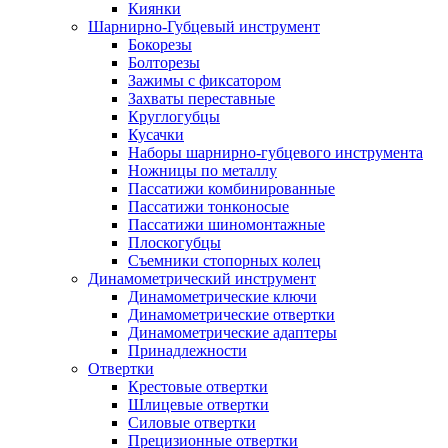
Киянки
Шарнирно-Губцевый инструмент
Бокорезы
Болторезы
Зажимы с фиксатором
Захваты переставные
Круглогубцы
Кусачки
Наборы шарнирно-губцевого инструмента
Ножницы по металлу
Пассатижи комбинированные
Пассатижи тонконосые
Пассатижи шиномонтажные
Плоскогубцы
Съемники стопорных колец
Динамометрический инструмент
Динамометрические ключи
Динамометрические отвертки
Динамометрические адаптеры
Принадлежности
Отвертки
Крестовые отвертки
Шлицевые отвертки
Силовые отвертки
Прецизионные отвертки