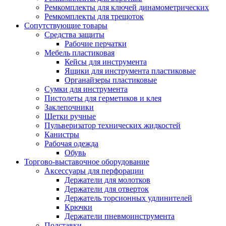
Ремкомплекты для ключей динамометрических
Ремкомплекты для трещоток
Сопутствующие товары
Средства защиты
Рабочие перчатки
Мебель пластиковая
Кейсы для инструмента
Ящики для инструмента пластиковые
Органайзеры пластиковые
Сумки для инструмента
Пистолеты для герметиков и клея
Заклепочники
Щетки ручные
Пульверизатор технических жидкостей
Канистры
Рабочая одежда
Обувь
Торгово-выставочное оборудование
Аксессуары для перфорации
Держатели для молотков
Держатели для отверток
Держатель торсионных удлинителей
Крючки
Держатели пневмоинструмента
Подставки