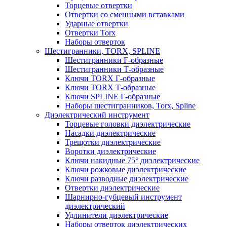
Торцевые отвертки
Отвертки со сменными вставками
Ударные отвертки
Отвертки Torx
Наборы отверток
Шестигранники, TORX, SPLINE
Шестигранники Г-образные
Шестигранники Т-образные
Ключи TORX Г-образные
Ключи TORX Т-образные
Ключи SPLINE Г-образные
Наборы шестигранников, Torx, Spline
Диэлектрический инструмент
Торцевые головки диэлектрические
Насадки диэлектрические
Трещотки диэлектрические
Воротки диэлектрические
Ключи накидные 75° диэлектрические
Ключи рожковые диэлектрические
Ключи разводные диэлектрические
Отвертки диэлектрические
Шарнирно-губцевый инструмент
диэлектрический
Удлинители диэлектрические
Наборы отверток диэлектрических