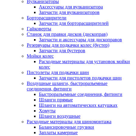
Вулканизаторы
Аксессуары для вулканизатора
Запчасти для вулканизаторов
Борторасширители
Запчасти для борторасширителей
Гайковерты
Станок для правки дисков (дископрав)
Запчасти и аксессуары для дископравов
Резервуары для подкачки колес (бустер)
Запчасти для бустеров
Мойки колес
Расходные материалы для установок мойки
колес
Пистолеты для подкачки шин
Запчасти для пистолетов подкачки шин
Воздушные шланги, быстроразъемные
соединения, фитинги
Быстроразъемные соединения, фитинги
Шланги прямые
Шланги на автоматических катушках
Хомуты
Шланги воздушные
Расходные материалы для шиномонтажа
Балансировочные грузики
Заплаты камерные