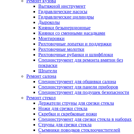
Ремонт кузова
Вытяжной инструмент
Гидравлические насосы
Гидравлические цилиндры
Дыроколы
Киянки безынерционные
Киянки со сменными насадками
Монтировки
Рихтовочные лопатки и поддержки
Рихтовочные молотки
Рихтовочные рубанки и шлифблоки
Специнструмент для ремонта вмятин без
покраски
Шпатели
Ремонт салона
Специнструмент для обшивки салона
Специнструмент для панели приборов
Специнструмент для подушек безопасности
Ремонт стекол
Держатели струны для срезки стекла
Ножи для срезки стекла
Скребки и скребковые ножи
Специнструмент для срезки стекла в наборах
Струны для срезки стекла
Съемники поводков стеклоочистителей