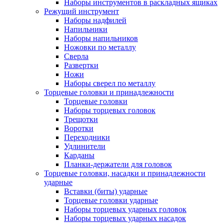
Наборы инструментов в раскладных ящиках
Режущий инструмент
Наборы надфилей
Напильники
Наборы напильников
Ножовки по металлу
Сверла
Развертки
Ножи
Наборы сверел по металлу
Торцевые головки и принадлежности
Торцевые головки
Наборы торцевых головок
Трещотки
Воротки
Переходники
Удлинители
Карданы
Планки-держатели для головок
Торцевые головки, насадки и принадлежности
ударные
Вставки (биты) ударные
Торцевые головки ударные
Наборы торцевых ударных головок
Наборы торцевых ударных насадок