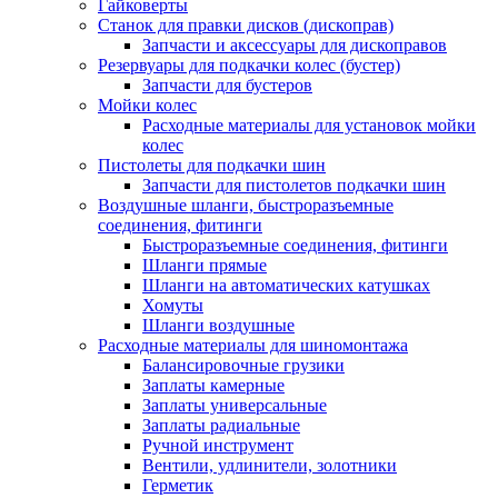
Гайковерты
Станок для правки дисков (дископрав)
Запчасти и аксессуары для дископравов
Резервуары для подкачки колес (бустер)
Запчасти для бустеров
Мойки колес
Расходные материалы для установок мойки
колес
Пистолеты для подкачки шин
Запчасти для пистолетов подкачки шин
Воздушные шланги, быстроразъемные
соединения, фитинги
Быстроразъемные соединения, фитинги
Шланги прямые
Шланги на автоматических катушках
Хомуты
Шланги воздушные
Расходные материалы для шиномонтажа
Балансировочные грузики
Заплаты камерные
Заплаты универсальные
Заплаты радиальные
Ручной инструмент
Вентили, удлинители, золотники
Герметик