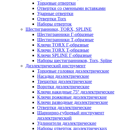
Торцевые отвертки
Отвертки со сменными вставками
Ударные отвертки
Отвертки Torx
Наборы отверток
Шестигранники, TORX, SPLINE
Шестигранники Г-образные
Шестигранники Т-образные
Ключи TORX Г-образные
Ключи TORX Т-образные
Ключи SPLINE Г-образные
Наборы шестигранников, Torx, Spline
Диэлектрический инструмент
Торцевые головки диэлектрические
Насадки диэлектрические
Трещотки диэлектрические
Воротки диэлектрические
Ключи накидные 75° диэлектрические
Ключи рожковые диэлектрические
Ключи разводные диэлектрические
Отвертки диэлектрические
Шарнирно-губцевый инструмент
диэлектрический
Удлинители диэлектрические
Наборы отверток диэлектрических