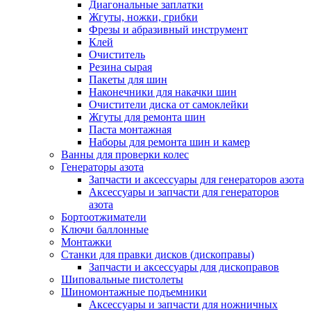
Диагональные заплатки
Жгуты, ножки, грибки
Фрезы и абразивный инструмент
Клей
Очиститель
Резина сырая
Пакеты для шин
Наконечники для накачки шин
Очистители диска от самоклейки
Жгуты для ремонта шин
Паста монтажная
Наборы для ремонта шин и камер
Ванны для проверки колес
Генераторы азота
Запчасти и аксессуары для генераторов азота
Аксессуары и запчасти для генераторов
азота
Бортоотжиматели
Ключи баллонные
Монтажки
Станки для правки дисков (дископравы)
Запчасти и аксессуары для дископравов
Шиповальные пистолеты
Шиномонтажные подъемники
Аксессуары и запчасти для ножничных