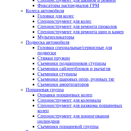
Специнструмент для шкивов и ремней
Фиксаторы распредвалов ГРМ
Колеса автомобиля
Головки для колес
Специнструмент для колес
Специнструмент для ремонта проколов
Специнструмент для ремонта шин и камер
Мультипликаторы
Подвеска автомобиля
Головки специальные/сервисные для
подвески
Стяжки пружин
Съемники подшипников ступицы
Съемники сайлентблоков и рычагов
Съемники ступицы
Съемники шаровых опор, рулевых тяг
Съемники амортизаторов
Поршневая группа
Оправки поршневых колец
Специнструмент для коленвала
Специнструмент для разжима поршневых
колец
Специнструмент для хонингования
цилиндров
Съемники поршневой группы