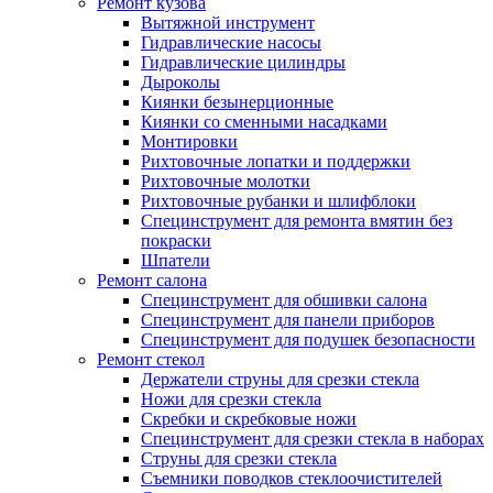
Ремонт кузова
Вытяжной инструмент
Гидравлические насосы
Гидравлические цилиндры
Дыроколы
Киянки безынерционные
Киянки со сменными насадками
Монтировки
Рихтовочные лопатки и поддержки
Рихтовочные молотки
Рихтовочные рубанки и шлифблоки
Специнструмент для ремонта вмятин без
покраски
Шпатели
Ремонт салона
Специнструмент для обшивки салона
Специнструмент для панели приборов
Специнструмент для подушек безопасности
Ремонт стекол
Держатели струны для срезки стекла
Ножи для срезки стекла
Скребки и скребковые ножи
Специнструмент для срезки стекла в наборах
Струны для срезки стекла
Съемники поводков стеклоочистителей