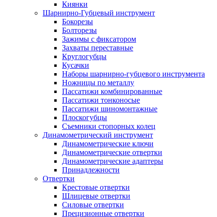
Киянки
Шарнирно-Губцевый инструмент
Бокорезы
Болторезы
Зажимы с фиксатором
Захваты переставные
Круглогубцы
Кусачки
Наборы шарнирно-губцевого инструмента
Ножницы по металлу
Пассатижи комбинированные
Пассатижи тонконосые
Пассатижи шиномонтажные
Плоскогубцы
Съемники стопорных колец
Динамометрический инструмент
Динамометрические ключи
Динамометрические отвертки
Динамометрические адаптеры
Принадлежности
Отвертки
Крестовые отвертки
Шлицевые отвертки
Силовые отвертки
Прецизионные отвертки