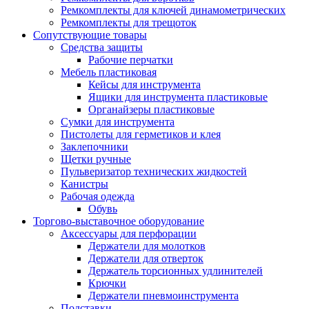
Ремкомплекты для ключей динамометрических
Ремкомплекты для трещоток
Сопутствующие товары
Средства защиты
Рабочие перчатки
Мебель пластиковая
Кейсы для инструмента
Ящики для инструмента пластиковые
Органайзеры пластиковые
Сумки для инструмента
Пистолеты для герметиков и клея
Заклепочники
Щетки ручные
Пульверизатор технических жидкостей
Канистры
Рабочая одежда
Обувь
Торгово-выставочное оборудование
Аксессуары для перфорации
Держатели для молотков
Держатели для отверток
Держатель торсионных удлинителей
Крючки
Держатели пневмоинструмента
Подставки