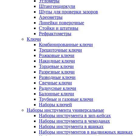
Угломеры
Штангенциркули
Щупы для проверки зазоров
Ареометры
Линейки поверочные
Стойки и штативы
Рефрактометры
Ключи
Комбинированные ключи
Трещоточные ключи
Рожковые ключи
Накидные ключи
Торцевые ключи
Разрезные ключи
Разводные ключи
Свечные ключи
Радиусные ключи
Балонные ключи
Трубные и газовые ключи
Наборы ключей
Наборы инструмента универсальные
Наборы инструмента в зип-кейсах
Наборы инструмента в чемоданах
Наборы инструмента в ящиках
Наборы инструментов в выдвижных ящиках