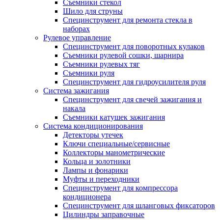
Съемники стекол
Шило для струны
Специнструмент для ремонта стекла в
наборах
Рулевое управление
Специнструмент для поворотных кулаков
Съемники рулевой сошки, шарнира
Съемники рулевых тяг
Съемники руля
Специнструмент для гидроусилителя руля
Система зажигания
Специнструмент для свечей зажигания и
накала
Съемники катушек зажигания
Система кондиционирования
Детекторы утечек
Ключи специальные/сервисные
Коллекторы манометрические
Кольца и золотники
Лампы и фонарики
Муфты и переходники
Специнструмент для компрессора
кондиционера
Специнструмент для шланговых фиксаторов
Цилиндры заправочные