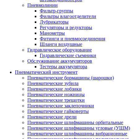
Пневмолинии
Фильтр-группы
Фильтры влагоотделители
Лубрикаторы
Регуляторы и редукторы
Манометры
Фитинги и пневмосоединения
Шланги воздушные
Гидравлическое оборудование
Гидравлические съемники
Обслуживание аккумуляторов
Тестеры аккумулятора
Пневматический инструмент
Пневматические бормашины (шарошки)
Пневматические зубила
Пневматические лобзики
Пневматические ножницы
Пневматические трещотки
Пневматические заклепочники
Пневматические гайковерты
Пневматические дрели
Пневматические шлифмашины орбитальные
Пневматические шлифмашины угловые (УШМ)
Пневматические шлифмашины вибрационные