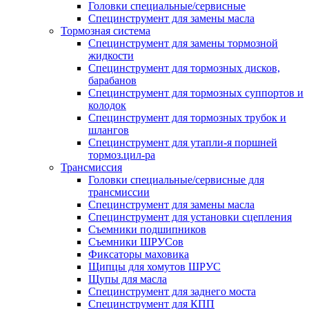
Головки специальные/сервисные
Специнструмент для замены масла
Тормозная система
Специнструмент для замены тормозной
жидкости
Специнструмент для тормозных дисков,
барабанов
Специнструмент для тормозных суппортов и
колодок
Специнструмент для тормозных трубок и
шлангов
Специнструмент для утапли-я поршней
тормоз.цил-ра
Трансмиссия
Головки специальные/сервисные для
трансмиссии
Специнструмент для замены масла
Специнструмент для установки сцепления
Съемники подшипников
Съемники ШРУСов
Фиксаторы маховика
Щипцы для хомутов ШРУС
Щупы для масла
Специнструмент для заднего моста
Специнструмент для КПП