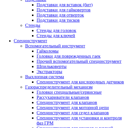
Подставки для вставок (бит)
Подставки для гайковертов
Подставки для отверток
Подставки для тисков
Стенды
Стенды для головок
Стенды для ключей
Специнструмент
Вспомогательный инструмент
Гайколомы
Головки для поврежденных гаек
Прочий вспомогательный специнструмент
Шпильковерты
Экстракторы
Выхлопная система
Специнструмент для кислородных датчиков
Газораспределительный механизм
Головки специальные/сервисные
Рассухариватели клапанов
Специнструмент для клапанов
Специнструмент для моторной цепи
Специнструмент для седел клапанов
Специнструмент для установки и контроля
фаз ГРМ