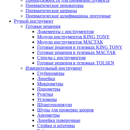
Принадлежности для пневмоинструмента
Пневматические реноваторы
Пневматические шприцы
Пневматические шлифмашины ленточные
Ручной инструмент
Готовые решения
Ложементы с инструментом
Модули инструментов KING TONY
Модули инструментов МАСТАК
Готовые решения в тележках KING TONY
Готовые решения в тележках МАСТАК
Стенды с инструментом
Готовые решения в тележках TOLSEN
Измерительный инструмент
Глубиномеры
Линейки
Микрометры
Пирометры
Рулетки
Угломеры
Штангенциркули
Щупы для проверки зазоров
Ареометры
Линейки поверочные
Стойки и штативы