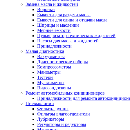
Замена масла и жидкостей
Воронки
Емкости для раздачи масла
Емкости для слива и откачки масла
Шприцы и масленки
Мерные емкости
Пульверизатор технических жидкостей
Насосы для масла и жидкостей
Принадлежности
Малая диагностика
Вакуумметры
Диагностические наборы
Компрессометры
Манометры
Тестеры
Мультиметры
Видеоэндоскопы
Ремонт автомобильных кондиционеров
Принадлежности для ремонта автокондицион
Пневмолинии
Фильтр-группы
Фильтры влагоотделители
Лубрикаторы
Регуляторы и редукторы
Манометры