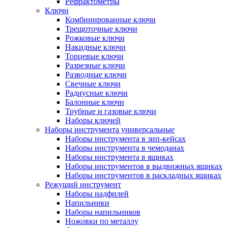
Рефрактометры
Ключи
Комбинированные ключи
Трещоточные ключи
Рожковые ключи
Накидные ключи
Торцевые ключи
Разрезные ключи
Разводные ключи
Свечные ключи
Радиусные ключи
Балонные ключи
Трубные и газовые ключи
Наборы ключей
Наборы инструмента универсальные
Наборы инструмента в зип-кейсах
Наборы инструмента в чемоданах
Наборы инструмента в ящиках
Наборы инструментов в выдвижных ящиках
Наборы инструментов в раскладных ящиках
Режущий инструмент
Наборы надфилей
Напильники
Наборы напильников
Ножовки по металлу