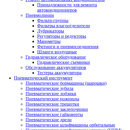
Принадлежности для ремонта
автокондиционеров
Пневмолинии
Фильтр-группы
Фильтры влагоотделители
Лубрикаторы
Регуляторы и редукторы
Манометры
Фитинги и пневмосоединения
Шланги воздушные
Гидравлическое оборудование
Гидравлические съемники
Обслуживание аккумуляторов
Тестеры аккумулятора
Пневматический инструмент
Пневматические бормашины (шарошки)
Пневматические зубила
Пневматические лобзики
Пневматические ножницы
Пневматические трещотки
Пневматические заклепочники
Пневматические гайковерты
Пневматические дрели
Пневматические шлифмашины орбитальные