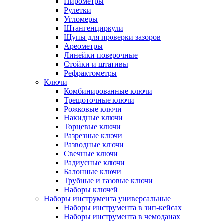
Пирометры
Рулетки
Угломеры
Штангенциркули
Щупы для проверки зазоров
Ареометры
Линейки поверочные
Стойки и штативы
Рефрактометры
Ключи
Комбинированные ключи
Трещоточные ключи
Рожковые ключи
Накидные ключи
Торцевые ключи
Разрезные ключи
Разводные ключи
Свечные ключи
Радиусные ключи
Балонные ключи
Трубные и газовые ключи
Наборы ключей
Наборы инструмента универсальные
Наборы инструмента в зип-кейсах
Наборы инструмента в чемоданах