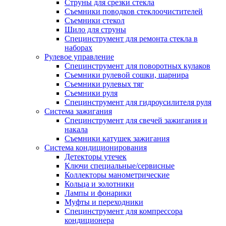
Струны для срезки стекла
Съемники поводков стеклоочистителей
Съемники стекол
Шило для струны
Специнструмент для ремонта стекла в
наборах
Рулевое управление
Специнструмент для поворотных кулаков
Съемники рулевой сошки, шарнира
Съемники рулевых тяг
Съемники руля
Специнструмент для гидроусилителя руля
Система зажигания
Специнструмент для свечей зажигания и
накала
Съемники катушек зажигания
Система кондиционирования
Детекторы утечек
Ключи специальные/сервисные
Коллекторы манометрические
Кольца и золотники
Лампы и фонарики
Муфты и переходники
Специнструмент для компрессора
кондиционера