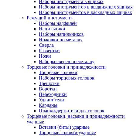
Наборы инструмента в ящиках
Наборы инструментов в выдвижных ящиках
Наборы инструментов в раскладных ящиках
Режущий инструмент
Наборы надфилей
Напильники
Наборы напильников
Ножовки по металлу
Сверла
Развертки
Ножи
Наборы сверел по металлу
Торцевые головки и принадлежности
Торцевые головки
Наборы торцевых головок
Трещотки
Воротки
Переходники
Удлинители
Карданы
Планки-держатели для головок
Торцевые головки, насадки и принадлежности
ударные
Вставки (биты) ударные
Торцевые головки ударные