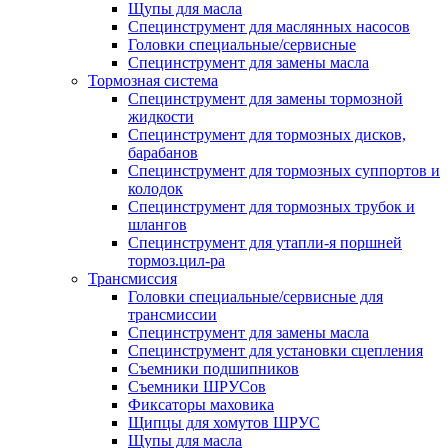
Щупы для масла
Специнструмент для маслянных насосов
Головки специальные/сервисные
Специнструмент для замены масла
Тормозная система
Специнструмент для замены тормозной
жидкости
Специнструмент для тормозных дисков,
барабанов
Специнструмент для тормозных суппортов и
колодок
Специнструмент для тормозных трубок и
шлангов
Специнструмент для утапли-я поршней
тормоз.цил-ра
Трансмиссия
Головки специальные/сервисные для
трансмиссии
Специнструмент для замены масла
Специнструмент для установки сцепления
Съемники подшипников
Съемники ШРУСов
Фиксаторы маховика
Щипцы для хомутов ШРУС
Щупы для масла