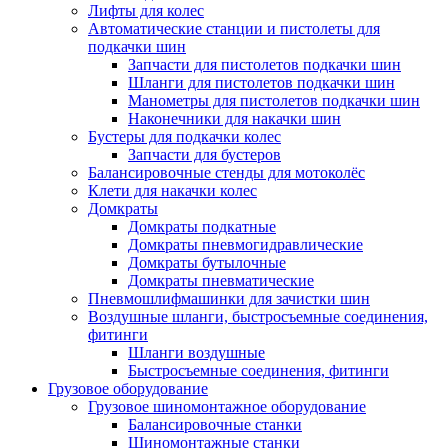
Лифты для колес
Автоматические станции и пистолеты для
подкачки шин
Запчасти для пистолетов подкачки шин
Шланги для пистолетов подкачки шин
Манометры для пистолетов подкачки шин
Наконечники для накачки шин
Бустеры для подкачки колес
Запчасти для бустеров
Балансировочные стенды для мотоколёс
Клети для накачки колес
Домкраты
Домкраты подкатные
Домкраты пневмогидравлические
Домкраты бутылочные
Домкраты пневматические
Пневмошлифмашинки для зачистки шин
Воздушные шланги, быстросъемные соединения,
фитинги
Шланги воздушные
Быстросъемные соединения, фитинги
Грузовое оборудование
Грузовое шиномонтажное оборудование
Балансировочные станки
Шиномонтажные станки