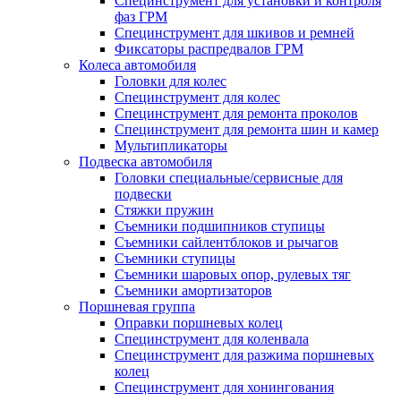
Специнструмент для установки и контроля
фаз ГРМ
Специнструмент для шкивов и ремней
Фиксаторы распредвалов ГРМ
Колеса автомобиля
Головки для колес
Специнструмент для колес
Специнструмент для ремонта проколов
Специнструмент для ремонта шин и камер
Мультипликаторы
Подвеска автомобиля
Головки специальные/сервисные для
подвески
Стяжки пружин
Съемники подшипников ступицы
Съемники сайлентблоков и рычагов
Съемники ступицы
Съемники шаровых опор, рулевых тяг
Съемники амортизаторов
Поршневая группа
Оправки поршневых колец
Специнструмент для коленвала
Специнструмент для разжима поршневых
колец
Специнструмент для хонингования