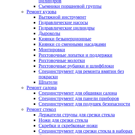
цилиндров
Съемники поршневой группы
Ремонт кузова
Вытяжной инструмент
Гидравлические насосы
Гидравлические цилиндры
Дыроколы
Киянки безынерционные
Киянки со сменными насадками
Монтировки
Рихтовочные лопатки и поддержки
Рихтовочные молотки
Рихтовочные рубанки и шлифблоки
Специнструмент для ремонта вмятин без
покраски
Шпатели
Ремонт салона
Специнструмент для обшивки салона
Специнструмент для панели приборов
Специнструмент для подушек безопасности
Ремонт стекол
Держатели струны для срезки стекла
Ножи для срезки стекла
Скребки и скребковые ножи
Специнструмент для срезки стекла в наборах