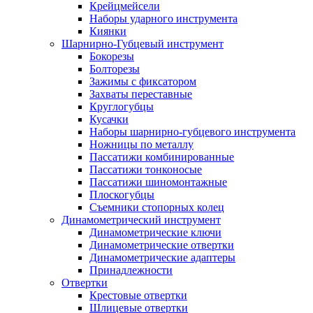
Крейцмейсели
Наборы ударного инструмента
Киянки
Шарнирно-Губцевый инструмент
Бокорезы
Болторезы
Зажимы с фиксатором
Захваты переставные
Круглогубцы
Кусачки
Наборы шарнирно-губцевого инструмента
Ножницы по металлу
Пассатижи комбинированные
Пассатижи тонконосые
Пассатижи шиномонтажные
Плоскогубцы
Съемники стопорных колец
Динамометрический инструмент
Динамометрические ключи
Динамометрические отвертки
Динамометрические адаптеры
Принадлежности
Отвертки
Крестовые отвертки
Шлицевые отвертки