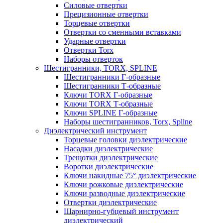
Силовые отвертки
Прецизионные отвертки
Торцевые отвертки
Отвертки со сменными вставками
Ударные отвертки
Отвертки Torx
Наборы отверток
Шестигранники, TORX, SPLINE
Шестигранники Г-образные
Шестигранники Т-образные
Ключи TORX Г-образные
Ключи TORX Т-образные
Ключи SPLINE Г-образные
Наборы шестигранников, Torx, Spline
Диэлектрический инструмент
Торцевые головки диэлектрические
Насадки диэлектрические
Трещотки диэлектрические
Воротки диэлектрические
Ключи накидные 75° диэлектрические
Ключи рожковые диэлектрические
Ключи разводные диэлектрические
Отвертки диэлектрические
Шарнирно-губцевый инструмент
диэлектрический