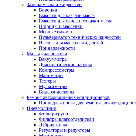
Замена масла и жидкостей
Воронки
Емкости для раздачи масла
Емкости для слива и откачки масла
Шприцы и масленки
Мерные емкости
Пульверизатор технических жидкостей
Насосы для масла и жидкостей
Принадлежности
Малая диагностика
Вакуумметры
Диагностические наборы
Компрессометры
Манометры
Тестеры
Мультиметры
Видеоэндоскопы
Ремонт автомобильных кондиционеров
Принадлежности для ремонта автокондицион
Пневмолинии
Фильтр-группы
Фильтры влагоотделители
Лубрикаторы
Регуляторы и редукторы
Манометры