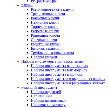
Рефрактометры
Ключи
Комбинированные ключи
Трещоточные ключи
Рожковые ключи
Накидные ключи
Торцевые ключи
Разрезные ключи
Разводные ключи
Свечные ключи
Радиусные ключи
Балонные ключи
Трубные и газовые ключи
Наборы ключей
Наборы инструмента универсальные
Наборы инструмента в зип-кейсах
Наборы инструмента в чемоданах
Наборы инструмента в ящиках
Наборы инструментов в выдвижных ящиках
Наборы инструментов в раскладных ящиках
Режущий инструмент
Наборы надфилей
Напильники
Наборы напильников
Ножовки по металлу