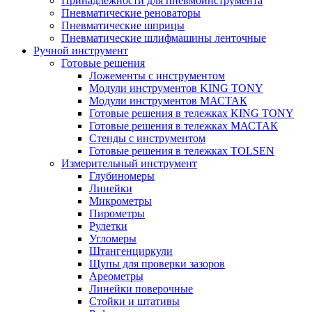
Принадлежности для пневмоинструмента
Пневматические реноваторы
Пневматические шприцы
Пневматические шлифмашины ленточные
Ручной инструмент
Готовые решения
Ложементы с инструментом
Модули инструментов KING TONY
Модули инструментов МАСТАК
Готовые решения в тележках KING TONY
Готовые решения в тележках МАСТАК
Стенды с инструментом
Готовые решения в тележках TOLSEN
Измерительный инструмент
Глубиномеры
Линейки
Микрометры
Пирометры
Рулетки
Угломеры
Штангенциркули
Щупы для проверки зазоров
Ареометры
Линейки поверочные
Стойки и штативы