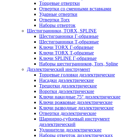
Торцевые отвертки
Отвертки со сменными вставками
Ударные отвертки
Отвертки Torx
Наборы отверток
Шестигранники, TORX, SPLINE
Шестигранники Г-образные
Шестигранники Т-образные
Ключи TORX Г-образные
Ключи TORX Т-образные
Ключи SPLINE Г-образные
Наборы шестигранников, Torx, Spline
Диэлектрический инструмент
Торцевые головки диэлектрические
Насадки диэлектрические
Трещотки диэлектрические
Воротки диэлектрические
Ключи накидные 75° диэлектрические
Ключи рожковые диэлектрические
Ключи разводные диэлектрические
Отвертки диэлектрические
Шарнирно-губцевый инструмент
диэлектрический
Удлинители диэлектрические
Наборы отверток диэлектрических