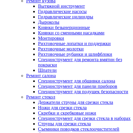
Ремонт кузова
Вытяжной инструмент
Гидравлические насосы
Гидравлические цилиндры
Дыроколы
Киянки безынерционные
Киянки со сменными насадками
Монтировки
Рихтовочные лопатки и поддержки
Рихтовочные молотки
Рихтовочные рубанки и шлифблоки
Специнструмент для ремонта вмятин без
покраски
Шпатели
Ремонт салона
Специнструмент для обшивки салона
Специнструмент для панели приборов
Специнструмент для подушек безопасности
Ремонт стекол
Держатели струны для срезки стекла
Ножи для срезки стекла
Скребки и скребковые ножи
Специнструмент для срезки стекла в наборах
Струны для срезки стекла
Съемники поводков стеклоочистителей