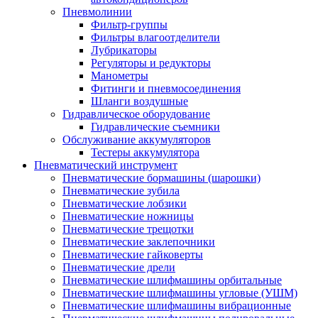
Пневмолинии
Фильтр-группы
Фильтры влагоотделители
Лубрикаторы
Регуляторы и редукторы
Манометры
Фитинги и пневмосоединения
Шланги воздушные
Гидравлическое оборудование
Гидравлические съемники
Обслуживание аккумуляторов
Тестеры аккумулятора
Пневматический инструмент
Пневматические бормашины (шарошки)
Пневматические зубила
Пневматические лобзики
Пневматические ножницы
Пневматические трещотки
Пневматические заклепочники
Пневматические гайковерты
Пневматические дрели
Пневматические шлифмашины орбитальные
Пневматические шлифмашины угловые (УШМ)
Пневматические шлифмашины вибрационные