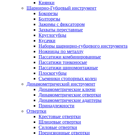
Киянки
Шарнирно-Губцевый инструмент
Бокорезы
Болторезы
Зажимы с фиксатором
Захваты переставные
Круглогубцы
Кусачки
Наборы шарнирно-губцевого инструмента
Ножницы по металлу
Пассатижи комбинированные
Пассатижи тонконосые
Пассатижи шиномонтажные
Плоскогубцы
Съемники стопорных колец
Динамометрический инструмент
Динамометрические ключи
Динамометрические отвертки
Динамометрические адаптеры
Принадлежности
Отвертки
Крестовые отвертки
Шлицевые отвертки
Силовые отвертки
Прецизионные отвертки