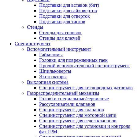
Подставки для вставок (бит)
Подставки для гайковертов
Подставки для отверток
Подставки для тисков
Стенды
Стенды для головок
Стенды для ключей
Специнструмент
Вспомогательный инструмент
Гайколомы
Головки для поврежденных гаек
Прочий вспомогательный специнструмент
Шпильковерты
Экстракторы
Выхлопная система
Специнструмент для кислородных датчиков
Газораспределительный механизм
Головки специальные/сервисные
Рассухариватели клапанов
Специнструмент для клапанов
Специнструмент для моторной цепи
Специнструмент для седел клапанов
Специнструмент для установки и контроля
фаз ГРМ