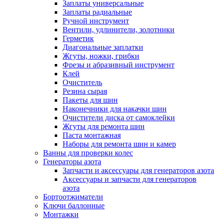
Заплаты универсальные
Заплаты радиальные
Ручной инструмент
Вентили, удлинители, золотники
Герметик
Диагональные заплатки
Жгуты, ножки, грибки
Фрезы и абразивный инструмент
Клей
Очиститель
Резина сырая
Пакеты для шин
Наконечники для накачки шин
Очистители диска от самоклейки
Жгуты для ремонта шин
Паста монтажная
Наборы для ремонта шин и камер
Ванны для проверки колес
Генераторы азота
Запчасти и аксессуары для генераторов азота
Аксессуары и запчасти для генераторов
азота
Бортоотжиматели
Ключи баллонные
Монтажки