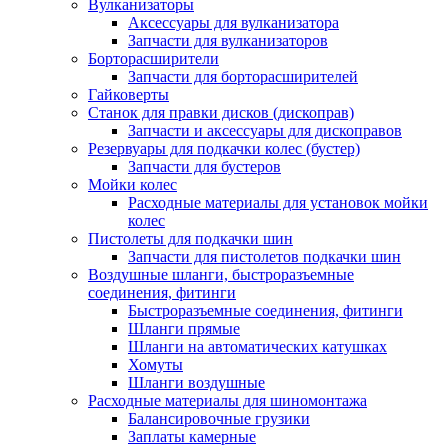
Вулканизаторы
Аксессуары для вулканизатора
Запчасти для вулканизаторов
Борторасширители
Запчасти для борторасширителей
Гайковерты
Станок для правки дисков (дископрав)
Запчасти и аксессуары для дископравов
Резервуары для подкачки колес (бустер)
Запчасти для бустеров
Мойки колес
Расходные материалы для установок мойки
колес
Пистолеты для подкачки шин
Запчасти для пистолетов подкачки шин
Воздушные шланги, быстроразъемные
соединения, фитинги
Быстроразъемные соединения, фитинги
Шланги прямые
Шланги на автоматических катушках
Хомуты
Шланги воздушные
Расходные материалы для шиномонтажа
Балансировочные грузики
Заплаты камерные