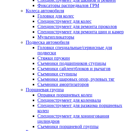
Специнструмент для шкивов и ремней
Фиксаторы распредвалов ГРМ
Колеса автомобиля
Головки для колес
Специнструмент для колес
Специнструмент для ремонта проколов
Специнструмент для ремонта шин и камер
Мультипликаторы
Подвеска автомобиля
Головки специальные/сервисные для
подвески
Стяжки пружин
Съемники подшипников ступицы
Съемники сайлентблоков и рычагов
Съемники ступицы
Съемники шаровых опор, рулевых тяг
Съемники амортизаторов
Поршневая группа
Оправки поршневых колец
Специнструмент для коленвала
Специнструмент для разжима поршневых
колец
Специнструмент для хонингования
цилиндров
Съемники поршневой группы