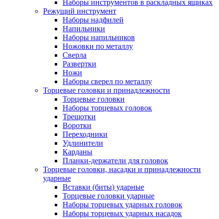
Наборы инструментов в раскладных ящиках
Режущий инструмент
Наборы надфилей
Напильники
Наборы напильников
Ножовки по металлу
Сверла
Развертки
Ножи
Наборы сверел по металлу
Торцевые головки и принадлежности
Торцевые головки
Наборы торцевых головок
Трещотки
Воротки
Переходники
Удлинители
Карданы
Планки-держатели для головок
Торцевые головки, насадки и принадлежности
ударные
Вставки (биты) ударные
Торцевые головки ударные
Наборы торцевых ударных головок
Наборы торцевых ударных насадок