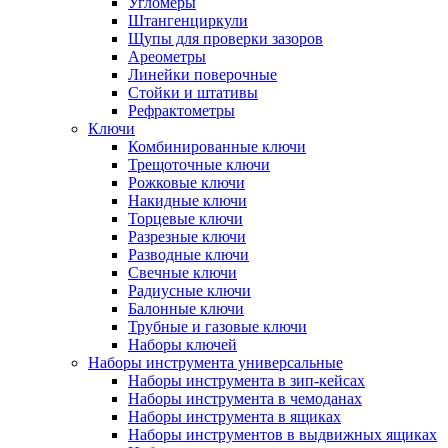
Угломеры
Штангенциркули
Щупы для проверки зазоров
Ареометры
Линейки поверочные
Стойки и штативы
Рефрактометры
Ключи
Комбинированные ключи
Трещоточные ключи
Рожковые ключи
Накидные ключи
Торцевые ключи
Разрезные ключи
Разводные ключи
Свечные ключи
Радиусные ключи
Балонные ключи
Трубные и газовые ключи
Наборы ключей
Наборы инструмента универсальные
Наборы инструмента в зип-кейсах
Наборы инструмента в чемоданах
Наборы инструмента в ящиках
Наборы инструментов в выдвижных ящиках