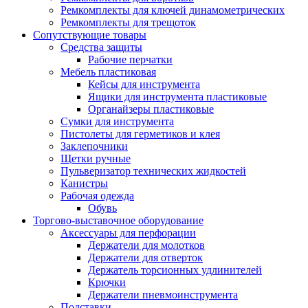
Ремкомплекты для ключей динамометрических
Ремкомплекты для трещоток
Сопутствующие товары
Средства защиты
Рабочие перчатки
Мебель пластиковая
Кейсы для инструмента
Ящики для инструмента пластиковые
Органайзеры пластиковые
Сумки для инструмента
Пистолеты для герметиков и клея
Заклепочники
Щетки ручные
Пульверизатор технических жидкостей
Канистры
Рабочая одежда
Обувь
Торгово-выставочное оборудование
Аксессуары для перфорации
Держатели для молотков
Держатели для отверток
Держатель торсионных удлинителей
Крючки
Держатели пневмоинструмента
Подставки