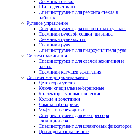
Съемники стекол
Шило для струны
Специнструмент для ремонта стекла в
наборах
Рулевое управление
Специнструмент для поворотных кулаков
Съемники рулевой сошки, шарнира
Съемники рулевых тяг
Съемники руля
Специнструмент для гидроусилителя руля
Система зажигания
Специнструмент для свечей зажигания и
накала
Съемники катушек зажигания
Система кондиционирования
Детекторы утечек
Ключи специальные/сервисные
Коллекторы манометрические
Кольца и золотники
Лампы и фонарики
Муфты и переходники
Специнструмент для компрессора
кондиционера
Специнструмент для шланговых фиксаторов
Цилиндры заправочные