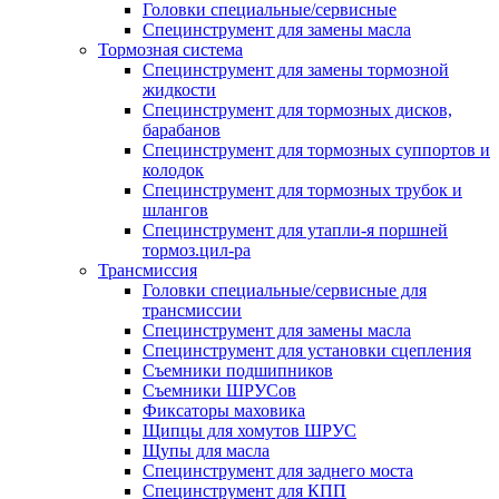
Головки специальные/сервисные
Специнструмент для замены масла
Тормозная система
Специнструмент для замены тормозной
жидкости
Специнструмент для тормозных дисков,
барабанов
Специнструмент для тормозных суппортов и
колодок
Специнструмент для тормозных трубок и
шлангов
Специнструмент для утапли-я поршней
тормоз.цил-ра
Трансмиссия
Головки специальные/сервисные для
трансмиссии
Специнструмент для замены масла
Специнструмент для установки сцепления
Съемники подшипников
Съемники ШРУСов
Фиксаторы маховика
Щипцы для хомутов ШРУС
Щупы для масла
Специнструмент для заднего моста
Специнструмент для КПП