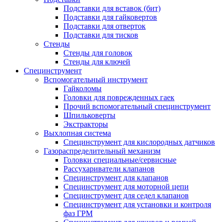
Подставки для вставок (бит)
Подставки для гайковертов
Подставки для отверток
Подставки для тисков
Стенды
Стенды для головок
Стенды для ключей
Специнструмент
Вспомогательный инструмент
Гайколомы
Головки для поврежденных гаек
Прочий вспомогательный специнструмент
Шпильковерты
Экстракторы
Выхлопная система
Специнструмент для кислородных датчиков
Газораспределительный механизм
Головки специальные/сервисные
Рассухариватели клапанов
Специнструмент для клапанов
Специнструмент для моторной цепи
Специнструмент для седел клапанов
Специнструмент для установки и контроля
фаз ГРМ