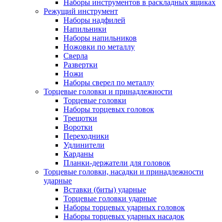
Наборы инструментов в раскладных ящиках
Режущий инструмент
Наборы надфилей
Напильники
Наборы напильников
Ножовки по металлу
Сверла
Развертки
Ножи
Наборы сверел по металлу
Торцевые головки и принадлежности
Торцевые головки
Наборы торцевых головок
Трещотки
Воротки
Переходники
Удлинители
Карданы
Планки-держатели для головок
Торцевые головки, насадки и принадлежности
ударные
Вставки (биты) ударные
Торцевые головки ударные
Наборы торцевых ударных головок
Наборы торцевых ударных насадок