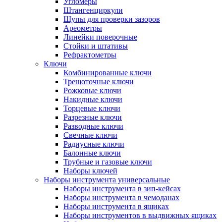
Угломеры
Штангенциркули
Щупы для проверки зазоров
Ареометры
Линейки поверочные
Стойки и штативы
Рефрактометры
Ключи
Комбинированные ключи
Трещоточные ключи
Рожковые ключи
Накидные ключи
Торцевые ключи
Разрезные ключи
Разводные ключи
Свечные ключи
Радиусные ключи
Балонные ключи
Трубные и газовые ключи
Наборы ключей
Наборы инструмента универсальные
Наборы инструмента в зип-кейсах
Наборы инструмента в чемоданах
Наборы инструмента в ящиках
Наборы инструментов в выдвижных ящиках