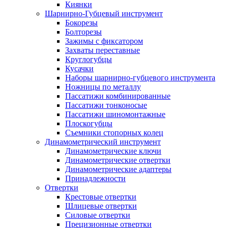
Киянки
Шарнирно-Губцевый инструмент
Бокорезы
Болторезы
Зажимы с фиксатором
Захваты переставные
Круглогубцы
Кусачки
Наборы шарнирно-губцевого инструмента
Ножницы по металлу
Пассатижи комбинированные
Пассатижи тонконосые
Пассатижи шиномонтажные
Плоскогубцы
Съемники стопорных колец
Динамометрический инструмент
Динамометрические ключи
Динамометрические отвертки
Динамометрические адаптеры
Принадлежности
Отвертки
Крестовые отвертки
Шлицевые отвертки
Силовые отвертки
Прецизионные отвертки