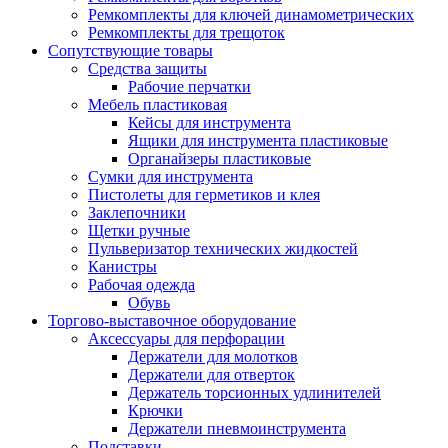
Ремкомплекты для ключей динамометрических
Ремкомплекты для трещоток
Сопутствующие товары
Средства защиты
Рабочие перчатки
Мебель пластиковая
Кейсы для инструмента
Ящики для инструмента пластиковые
Органайзеры пластиковые
Сумки для инструмента
Пистолеты для герметиков и клея
Заклепочники
Щетки ручные
Пульверизатор технических жидкостей
Канистры
Рабочая одежда
Обувь
Торгово-выставочное оборудование
Аксессуары для перфорации
Держатели для молотков
Держатели для отверток
Держатель торсионных удлинителей
Крючки
Держатели пневмоинструмента
Подставки