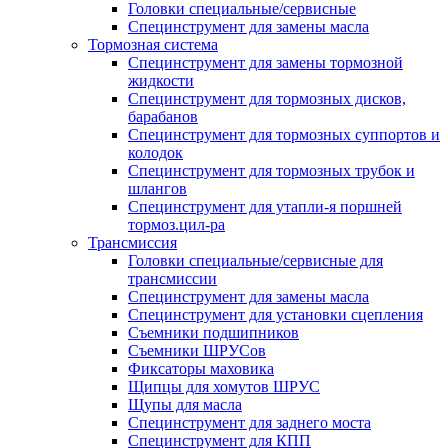
Головки специальные/сервисные
Специнструмент для замены масла
Тормозная система
Специнструмент для замены тормозной
жидкости
Специнструмент для тормозных дисков,
барабанов
Специнструмент для тормозных суппортов и
колодок
Специнструмент для тормозных трубок и
шлангов
Специнструмент для утапли-я поршней
тормоз.цил-ра
Трансмиссия
Головки специальные/сервисные для
трансмиссии
Специнструмент для замены масла
Специнструмент для установки сцепления
Съемники подшипников
Съемники ШРУСов
Фиксаторы маховика
Щипцы для хомутов ШРУС
Щупы для масла
Специнструмент для заднего моста
Специнструмент для КПП