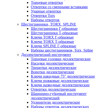
Торцевые отвертки
Отвертки со сменными вставками
Ударные отвертки
Отвертки Torx
Наборы отверток
Шестигранники, TORX, SPLINE
Шестигранники Г-образные
Шестигранники Т-образные
Ключи TORX Г-образные
Ключи TORX Т-образные
Ключи SPLINE Г-образные
Наборы шестигранников, Torx, Spline
Диэлектрический инструмент
Торцевые головки диэлектрические
Насадки диэлектрические
Трещотки диэлектрические
Воротки диэлектрические
Ключи накидные 75° диэлектрические
Ключи рожковые диэлектрические
Ключи разводные диэлектрические
Отвертки диэлектрические
Шарнирно-губцевый инструмент
диэлектрический
Удлинители диэлектрические
Наборы отверток диэлектрических