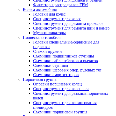
Специнструмент для шкивов и ремней
Фиксаторы распредвалов ГРМ
Колеса автомобиля
Головки для колес
Специнструмент для колес
Специнструмент для ремонта проколов
Специнструмент для ремонта шин и камер
Мультипликаторы
Подвеска автомобиля
Головки специальные/сервисные для
подвески
Стяжки пружин
Съемники подшипников ступицы
Съемники сайлентблоков и рычагов
Съемники ступицы
Съемники шаровых опор, рулевых тяг
Съемники амортизаторов
Поршневая группа
Оправки поршневых колец
Специнструмент для коленвала
Специнструмент для разжима поршневых
колец
Специнструмент для хонингования
цилиндров
Съемники поршневой группы