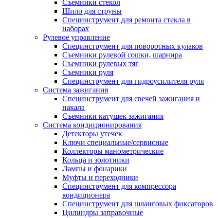
Съемники стекол
Шило для струны
Специнструмент для ремонта стекла в
наборах
Рулевое управление
Специнструмент для поворотных кулаков
Съемники рулевой сошки, шарнира
Съемники рулевых тяг
Съемники руля
Специнструмент для гидроусилителя руля
Система зажигания
Специнструмент для свечей зажигания и
накала
Съемники катушек зажигания
Система кондиционирования
Детекторы утечек
Ключи специальные/сервисные
Коллекторы манометрические
Кольца и золотники
Лампы и фонарики
Муфты и переходники
Специнструмент для компрессора
кондиционера
Специнструмент для шланговых фиксаторов
Цилиндры заправочные