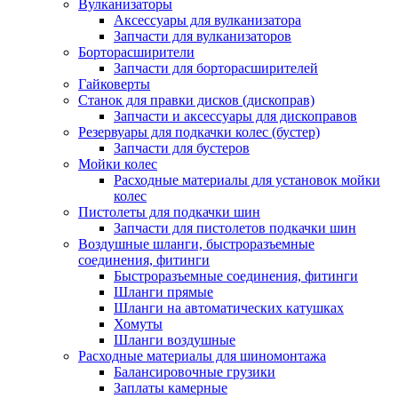
Вулканизаторы
Аксессуары для вулканизатора
Запчасти для вулканизаторов
Борторасширители
Запчасти для борторасширителей
Гайковерты
Станок для правки дисков (дископрав)
Запчасти и аксессуары для дископравов
Резервуары для подкачки колес (бустер)
Запчасти для бустеров
Мойки колес
Расходные материалы для установок мойки
колес
Пистолеты для подкачки шин
Запчасти для пистолетов подкачки шин
Воздушные шланги, быстроразъемные
соединения, фитинги
Быстроразъемные соединения, фитинги
Шланги прямые
Шланги на автоматических катушках
Хомуты
Шланги воздушные
Расходные материалы для шиномонтажа
Балансировочные грузики
Заплаты камерные