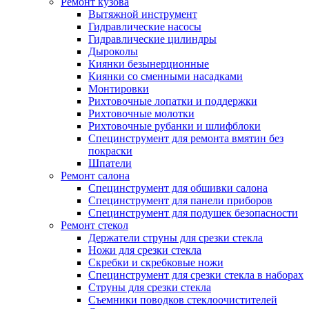
Ремонт кузова
Вытяжной инструмент
Гидравлические насосы
Гидравлические цилиндры
Дыроколы
Киянки безынерционные
Киянки со сменными насадками
Монтировки
Рихтовочные лопатки и поддержки
Рихтовочные молотки
Рихтовочные рубанки и шлифблоки
Специнструмент для ремонта вмятин без
покраски
Шпатели
Ремонт салона
Специнструмент для обшивки салона
Специнструмент для панели приборов
Специнструмент для подушек безопасности
Ремонт стекол
Держатели струны для срезки стекла
Ножи для срезки стекла
Скребки и скребковые ножи
Специнструмент для срезки стекла в наборах
Струны для срезки стекла
Съемники поводков стеклоочистителей