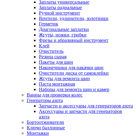
Заплаты универсальные
Заплаты радиальные
Ручной инструмент
Вентили, удлинители, золотники
Герметик
Диагональные заплатки
Жгуты, ножки, грибки
Фрезы и абразивный инструмент
Клей
Очиститель
Резина сырая
Пакеты для шин
Наконечники для накачки шин
Очистители диска от самоклейки
Жгуты для ремонта шин
Паста монтажная
Наборы для ремонта шин и камер
Ванны для проверки колес
Генераторы азота
Запчасти и аксессуары для генераторов азота
Аксессуары и запчасти для генераторов
азота
Бортоотжиматели
Ключи баллонные
Монтажки