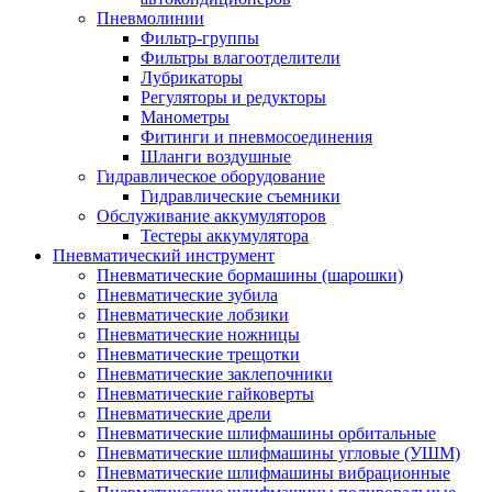
Пневмолинии
Фильтр-группы
Фильтры влагоотделители
Лубрикаторы
Регуляторы и редукторы
Манометры
Фитинги и пневмосоединения
Шланги воздушные
Гидравлическое оборудование
Гидравлические съемники
Обслуживание аккумуляторов
Тестеры аккумулятора
Пневматический инструмент
Пневматические бормашины (шарошки)
Пневматические зубила
Пневматические лобзики
Пневматические ножницы
Пневматические трещотки
Пневматические заклепочники
Пневматические гайковерты
Пневматические дрели
Пневматические шлифмашины орбитальные
Пневматические шлифмашины угловые (УШМ)
Пневматические шлифмашины вибрационные