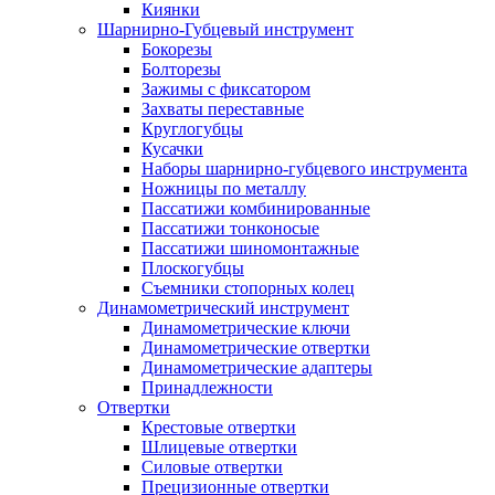
Киянки
Шарнирно-Губцевый инструмент
Бокорезы
Болторезы
Зажимы с фиксатором
Захваты переставные
Круглогубцы
Кусачки
Наборы шарнирно-губцевого инструмента
Ножницы по металлу
Пассатижи комбинированные
Пассатижи тонконосые
Пассатижи шиномонтажные
Плоскогубцы
Съемники стопорных колец
Динамометрический инструмент
Динамометрические ключи
Динамометрические отвертки
Динамометрические адаптеры
Принадлежности
Отвертки
Крестовые отвертки
Шлицевые отвертки
Силовые отвертки
Прецизионные отвертки