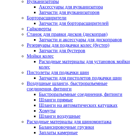
Вулканизаторы
Аксессуары для вулканизатора
Запчасти для вулканизаторов
Борторасширители
Запчасти для борторасширителей
Гайковерты
Станок для правки дисков (дископрав)
Запчасти и аксессуары для дископравов
Резервуары для подкачки колес (бустер)
Запчасти для бустеров
Мойки колес
Расходные материалы для установок мойки
колес
Пистолеты для подкачки шин
Запчасти для пистолетов подкачки шин
Воздушные шланги, быстроразъемные
соединения, фитинги
Быстроразъемные соединения, фитинги
Шланги прямые
Шланги на автоматических катушках
Хомуты
Шланги воздушные
Расходные материалы для шиномонтажа
Балансировочные грузики
Заплаты камерные