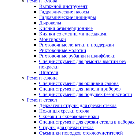
Ремонт кузова
Вытяжной инструмент
Гидравлические насосы
Гидравлические цилиндры
Дыроколы
Киянки безынерционные
Киянки со сменными насадками
Монтировки
Рихтовочные лопатки и поддержки
Рихтовочные молотки
Рихтовочные рубанки и шлифблоки
Специнструмент для ремонта вмятин без
покраски
Шпатели
Ремонт салона
Специнструмент для обшивки салона
Специнструмент для панели приборов
Специнструмент для подушек безопасности
Ремонт стекол
Держатели струны для срезки стекла
Ножи для срезки стекла
Скребки и скребковые ножи
Специнструмент для срезки стекла в наборах
Струны для срезки стекла
Съемники поводков стеклоочистителей