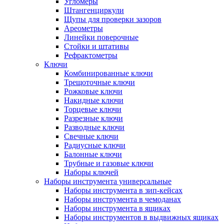
Угломеры
Штангенциркули
Щупы для проверки зазоров
Ареометры
Линейки поверочные
Стойки и штативы
Рефрактометры
Ключи
Комбинированные ключи
Трещоточные ключи
Рожковые ключи
Накидные ключи
Торцевые ключи
Разрезные ключи
Разводные ключи
Свечные ключи
Радиусные ключи
Балонные ключи
Трубные и газовые ключи
Наборы ключей
Наборы инструмента универсальные
Наборы инструмента в зип-кейсах
Наборы инструмента в чемоданах
Наборы инструмента в ящиках
Наборы инструментов в выдвижных ящиках