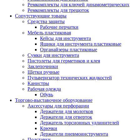
Ремкомплекты для ключей динамометрических
Ремкомплекты для трещоток
Сопутствующие товары
Средства защиты
Рабочие перчатки
Мебель пластиковая
Кейсы для инструмента
Ящики для инструмента пластиковые
Органайзеры пластиковые
Сумки для инструмента
Пистолеты для герметиков и клея
Заклепочники
Щетки ручные
Пульверизатор технических жидкостей
Канистры
Рабочая одежда
Обувь
Торгово-выставочное оборудование
Аксессуары для перфорации
Держатели для молотков
Держатели для отверток
Держатель торсионных удлинителей
Крючки
Держатели пневмоинструмента
Подставки