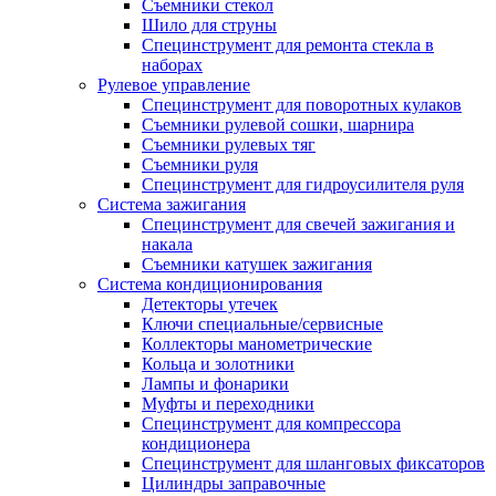
Съемники стекол
Шило для струны
Специнструмент для ремонта стекла в
наборах
Рулевое управление
Специнструмент для поворотных кулаков
Съемники рулевой сошки, шарнира
Съемники рулевых тяг
Съемники руля
Специнструмент для гидроусилителя руля
Система зажигания
Специнструмент для свечей зажигания и
накала
Съемники катушек зажигания
Система кондиционирования
Детекторы утечек
Ключи специальные/сервисные
Коллекторы манометрические
Кольца и золотники
Лампы и фонарики
Муфты и переходники
Специнструмент для компрессора
кондиционера
Специнструмент для шланговых фиксаторов
Цилиндры заправочные