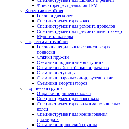
Специнструмент для шкивов и ремней
Фиксаторы распредвалов ГРМ
Колеса автомобиля
Головки для колес
Специнструмент для колес
Специнструмент для ремонта проколов
Специнструмент для ремонта шин и камер
Мультипликаторы
Подвеска автомобиля
Головки специальные/сервисные для
подвески
Стяжки пружин
Съемники подшипников ступицы
Съемники сайлентблоков и рычагов
Съемники ступицы
Съемники шаровых опор, рулевых тяг
Съемники амортизаторов
Поршневая группа
Оправки поршневых колец
Специнструмент для коленвала
Специнструмент для разжима поршневых
колец
Специнструмент для хонингования
цилиндров
Съемники поршневой группы