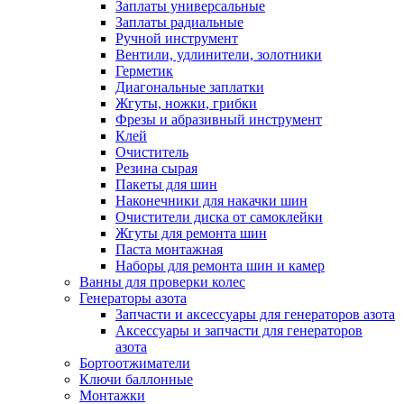
Заплаты универсальные
Заплаты радиальные
Ручной инструмент
Вентили, удлинители, золотники
Герметик
Диагональные заплатки
Жгуты, ножки, грибки
Фрезы и абразивный инструмент
Клей
Очиститель
Резина сырая
Пакеты для шин
Наконечники для накачки шин
Очистители диска от самоклейки
Жгуты для ремонта шин
Паста монтажная
Наборы для ремонта шин и камер
Ванны для проверки колес
Генераторы азота
Запчасти и аксессуары для генераторов азота
Аксессуары и запчасти для генераторов
азота
Бортоотжиматели
Ключи баллонные
Монтажки