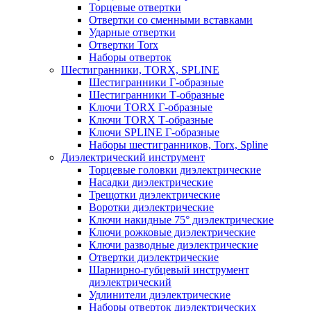
Торцевые отвертки
Отвертки со сменными вставками
Ударные отвертки
Отвертки Torx
Наборы отверток
Шестигранники, TORX, SPLINE
Шестигранники Г-образные
Шестигранники Т-образные
Ключи TORX Г-образные
Ключи TORX Т-образные
Ключи SPLINE Г-образные
Наборы шестигранников, Torx, Spline
Диэлектрический инструмент
Торцевые головки диэлектрические
Насадки диэлектрические
Трещотки диэлектрические
Воротки диэлектрические
Ключи накидные 75° диэлектрические
Ключи рожковые диэлектрические
Ключи разводные диэлектрические
Отвертки диэлектрические
Шарнирно-губцевый инструмент
диэлектрический
Удлинители диэлектрические
Наборы отверток диэлектрических