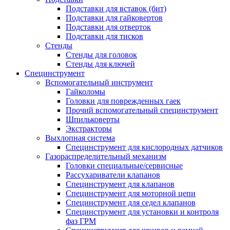
Подставки для вставок (бит)
Подставки для гайковертов
Подставки для отверток
Подставки для тисков
Стенды
Стенды для головок
Стенды для ключей
Специнструмент
Вспомогательный инструмент
Гайколомы
Головки для поврежденных гаек
Прочий вспомогательный специнструмент
Шпильковерты
Экстракторы
Выхлопная система
Специнструмент для кислородных датчиков
Газораспределительный механизм
Головки специальные/сервисные
Рассухариватели клапанов
Специнструмент для клапанов
Специнструмент для моторной цепи
Специнструмент для седел клапанов
Специнструмент для установки и контроля
фаз ГРМ