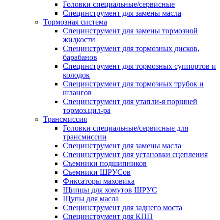
Головки специальные/сервисные
Специнструмент для замены масла
Тормозная система
Специнструмент для замены тормозной
жидкости
Специнструмент для тормозных дисков,
барабанов
Специнструмент для тормозных суппортов и
колодок
Специнструмент для тормозных трубок и
шлангов
Специнструмент для утапли-я поршней
тормоз.цил-ра
Трансмиссия
Головки специальные/сервисные для
трансмиссии
Специнструмент для замены масла
Специнструмент для установки сцепления
Съемники подшипников
Съемники ШРУСов
Фиксаторы маховика
Щипцы для хомутов ШРУС
Щупы для масла
Специнструмент для заднего моста
Специнструмент для КПП