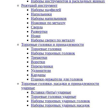
Наборы инструментов в раскладных ящиках
Режущий инструмент
Наборы надфилей
Напильники
Наборы напильников
Ножовки по металлу
Сверла
Развертки
Ножи
Наборы сверел по металлу
Торцевые головки и принадлежности
Торцевые головки
Наборы торцевых головок
Трещотки
Воротки
Переходники
Удлинители
Карданы
Планки-держатели для головок
Торцевые головки, насадки и принадлежности
ударные
Вставки (биты) ударные
Торцевые головки ударные
Наборы торцевых ударных головок
Наборы торцевых ударных насадок