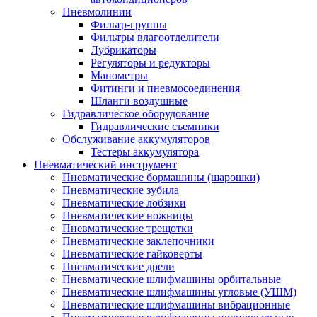
Пневмолинии
Фильтр-группы
Фильтры влагоотделители
Лубрикаторы
Регуляторы и редукторы
Манометры
Фитинги и пневмосоединения
Шланги воздушные
Гидравлическое оборудование
Гидравлические съемники
Обслуживание аккумуляторов
Тестеры аккумулятора
Пневматический инструмент
Пневматические бормашины (шарошки)
Пневматические зубила
Пневматические лобзики
Пневматические ножницы
Пневматические трещотки
Пневматические заклепочники
Пневматические гайковерты
Пневматические дрели
Пневматические шлифмашины орбитальные
Пневматические шлифмашины угловые (УШМ)
Пневматические шлифмашины вибрационные