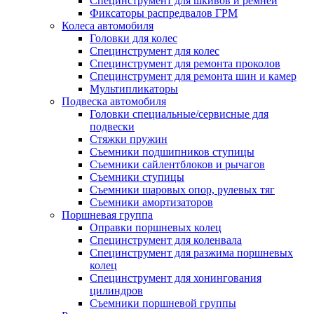
Специнструмент для шкивов и ремней
Фиксаторы распредвалов ГРМ
Колеса автомобиля
Головки для колес
Специнструмент для колес
Специнструмент для ремонта проколов
Специнструмент для ремонта шин и камер
Мультипликаторы
Подвеска автомобиля
Головки специальные/сервисные для
подвески
Стяжки пружин
Съемники подшипников ступицы
Съемники сайлентблоков и рычагов
Съемники ступицы
Съемники шаровых опор, рулевых тяг
Съемники амортизаторов
Поршневая группа
Оправки поршневых колец
Специнструмент для коленвала
Специнструмент для разжима поршневых
колец
Специнструмент для хонингования
цилиндров
Съемники поршневой группы