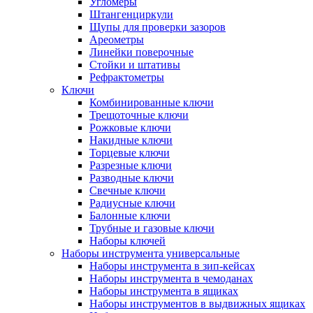
Угломеры
Штангенциркули
Щупы для проверки зазоров
Ареометры
Линейки поверочные
Стойки и штативы
Рефрактометры
Ключи
Комбинированные ключи
Трещоточные ключи
Рожковые ключи
Накидные ключи
Торцевые ключи
Разрезные ключи
Разводные ключи
Свечные ключи
Радиусные ключи
Балонные ключи
Трубные и газовые ключи
Наборы ключей
Наборы инструмента универсальные
Наборы инструмента в зип-кейсах
Наборы инструмента в чемоданах
Наборы инструмента в ящиках
Наборы инструментов в выдвижных ящиках