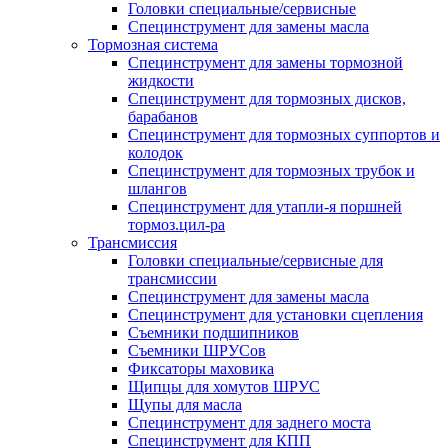
Головки специальные/сервисные
Специнструмент для замены масла
Тормозная система
Специнструмент для замены тормозной
жидкости
Специнструмент для тормозных дисков,
барабанов
Специнструмент для тормозных суппортов и
колодок
Специнструмент для тормозных трубок и
шлангов
Специнструмент для утапли-я поршней
тормоз.цил-ра
Трансмиссия
Головки специальные/сервисные для
трансмиссии
Специнструмент для замены масла
Специнструмент для установки сцепления
Съемники подшипников
Съемники ШРУСов
Фиксаторы маховика
Щипцы для хомутов ШРУС
Щупы для масла
Специнструмент для заднего моста
Специнструмент для КПП