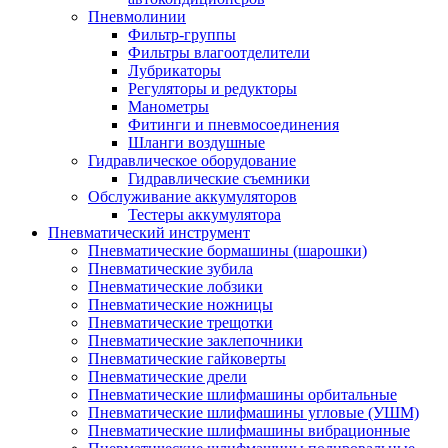
Пневмолинии
Фильтр-группы
Фильтры влагоотделители
Лубрикаторы
Регуляторы и редукторы
Манометры
Фитинги и пневмосоединения
Шланги воздушные
Гидравлическое оборудование
Гидравлические съемники
Обслуживание аккумуляторов
Тестеры аккумулятора
Пневматический инструмент
Пневматические бормашины (шарошки)
Пневматические зубила
Пневматические лобзики
Пневматические ножницы
Пневматические трещотки
Пневматические заклепочники
Пневматические гайковерты
Пневматические дрели
Пневматические шлифмашины орбитальные
Пневматические шлифмашины угловые (УШМ)
Пневматические шлифмашины вибрационные