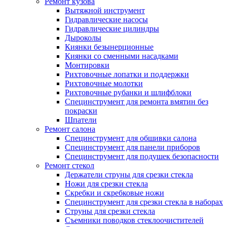
Ремонт кузова
Вытяжной инструмент
Гидравлические насосы
Гидравлические цилиндры
Дыроколы
Киянки безынерционные
Киянки со сменными насадками
Монтировки
Рихтовочные лопатки и поддержки
Рихтовочные молотки
Рихтовочные рубанки и шлифблоки
Специнструмент для ремонта вмятин без
покраски
Шпатели
Ремонт салона
Специнструмент для обшивки салона
Специнструмент для панели приборов
Специнструмент для подушек безопасности
Ремонт стекол
Держатели струны для срезки стекла
Ножи для срезки стекла
Скребки и скребковые ножи
Специнструмент для срезки стекла в наборах
Струны для срезки стекла
Съемники поводков стеклоочистителей