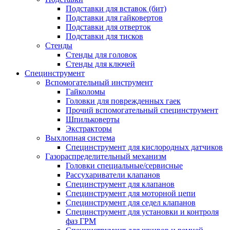
Подставки для вставок (бит)
Подставки для гайковертов
Подставки для отверток
Подставки для тисков
Стенды
Стенды для головок
Стенды для ключей
Специнструмент
Вспомогательный инструмент
Гайколомы
Головки для поврежденных гаек
Прочий вспомогательный специнструмент
Шпильковерты
Экстракторы
Выхлопная система
Специнструмент для кислородных датчиков
Газораспределительный механизм
Головки специальные/сервисные
Рассухариватели клапанов
Специнструмент для клапанов
Специнструмент для моторной цепи
Специнструмент для седел клапанов
Специнструмент для установки и контроля
фаз ГРМ