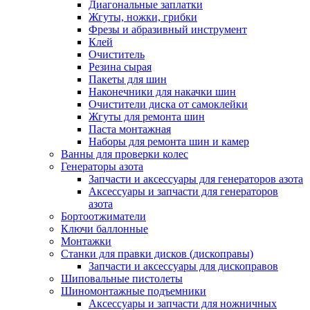
Диагональные заплатки
Жгуты, ножки, грибки
Фрезы и абразивный инструмент
Клей
Очиститель
Резина сырая
Пакеты для шин
Наконечники для накачки шин
Очистители диска от самоклейки
Жгуты для ремонта шин
Паста монтажная
Наборы для ремонта шин и камер
Ванны для проверки колес
Генераторы азота
Запчасти и аксессуары для генераторов азота
Аксессуары и запчасти для генераторов
азота
Бортоотжиматели
Ключи баллонные
Монтажки
Станки для правки дисков (дископравы)
Запчасти и аксессуары для дископравов
Шиповальные пистолеты
Шиномонтажные подъемники
Аксессуары и запчасти для ножничных