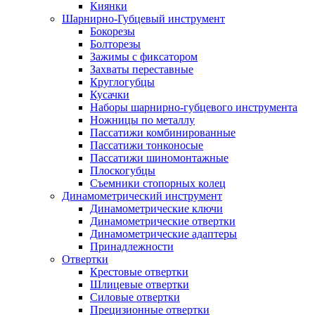
Киянки
Шарнирно-Губцевый инструмент
Бокорезы
Болторезы
Зажимы с фиксатором
Захваты переставные
Круглогубцы
Кусачки
Наборы шарнирно-губцевого инструмента
Ножницы по металлу
Пассатижи комбинированные
Пассатижи тонконосые
Пассатижи шиномонтажные
Плоскогубцы
Съемники стопорных колец
Динамометрический инструмент
Динамометрические ключи
Динамометрические отвертки
Динамометрические адаптеры
Принадлежности
Отвертки
Крестовые отвертки
Шлицевые отвертки
Силовые отвертки
Прецизионные отвертки