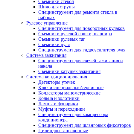
Съемники стекол
Шило для струны
Специнструмент для ремонта стекла в
наборах
Рулевое управление
Специнструмент для поворотных кулаков
Съемники рулевой сошки, шарнира
Съемники рулевых тяг
Съемники руля
Специнструмент для гидроусилителя руля
Система зажигания
Специнструмент для свечей зажигания и
накала
Съемники катушек зажигания
Система кондиционирования
Детекторы утечек
Ключи специальные/сервисные
Коллекторы манометрические
Кольца и золотники
Лампы и фонарики
Муфты и переходники
Специнструмент для компрессора
кондиционера
Специнструмент для шланговых фиксаторов
Цилиндры заправочные