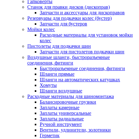
Гайковерты
Станок для правки дисков (дископрав)
Запчасти и аксессуары для дископравов
Резервуары для подкачки колес (бустер)
Запчасти для бустеров
Мойки колес
Расходные материалы для установок мойки
колес
Пистолеты для подкачки шин
Запчасти для пистолетов подкачки шин
Воздушные шланги, быстроразъемные
соединения, фитинги
Быстроразъемные соединения, фитинги
Шланги прямые
Шланги на автоматических катушках
Хомуты
Шланги воздушные
Расходные материалы для шиномонтажа
Балансировочные грузики
Заплаты камерные
Заплаты универсальные
Заплаты радиальные
Ручной инструмент
Вентили, удлинители, золотники
Герметик