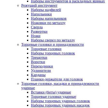
Наборы инструментов в раскладных ящиках
Режущий инструмент
Наборы надфилей
Напильники
Наборы напильников
Ножовки по металлу
Сверла
Развертки
Ножи
Наборы сверел по металлу
Торцевые головки и принадлежности
Торцевые головки
Наборы торцевых головок
Трещотки
Воротки
Переходники
Удлинители
Карданы
Планки-держатели для головок
Торцевые головки, насадки и принадлежности
ударные
Вставки (биты) ударные
Торцевые головки ударные
Наборы торцевых ударных головок
Наборы торцевых ударных насадок