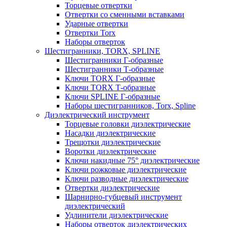
Торцевые отвертки
Отвертки со сменными вставками
Ударные отвертки
Отвертки Torx
Наборы отверток
Шестигранники, TORX, SPLINE
Шестигранники Г-образные
Шестигранники Т-образные
Ключи TORX Г-образные
Ключи TORX Т-образные
Ключи SPLINE Г-образные
Наборы шестигранников, Torx, Spline
Диэлектрический инструмент
Торцевые головки диэлектрические
Насадки диэлектрические
Трещотки диэлектрические
Воротки диэлектрические
Ключи накидные 75° диэлектрические
Ключи рожковые диэлектрические
Ключи разводные диэлектрические
Отвертки диэлектрические
Шарнирно-губцевый инструмент
диэлектрический
Удлинители диэлектрические
Наборы отверток диэлектрических