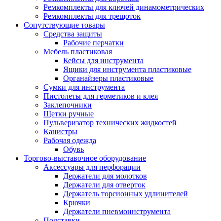
Ремкомплекты для ключей динамометрических
Ремкомплекты для трещоток
Сопутствующие товары
Средства защиты
Рабочие перчатки
Мебель пластиковая
Кейсы для инструмента
Ящики для инструмента пластиковые
Органайзеры пластиковые
Сумки для инструмента
Пистолеты для герметиков и клея
Заклепочники
Щетки ручные
Пульверизатор технических жидкостей
Канистры
Рабочая одежда
Обувь
Торгово-выставочное оборудование
Аксессуары для перфорации
Держатели для молотков
Держатели для отверток
Держатель торсионных удлинителей
Крючки
Держатели пневмоинструмента
Подставки