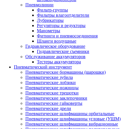
Пневмолинии
Фильтр-группы
Фильтры влагоотделители
Лубрикаторы
Регуляторы и редукторы
Манометры
Фитинги и пневмосоединения
Шланги воздушные
Гидравлическое оборудование
Гидравлические съемники
Обслуживание аккумуляторов
Тестеры аккумулятора
Пневматический инструмент
Пневматические бормашины (шарошки)
Пневматические зубила
Пневматические лобзики
Пневматические ножницы
Пневматические трещотки
Пневматические заклепочники
Пневматические гайковерты
Пневматические дрели
Пневматические шлифмашины орбитальные
Пневматические шлифмашины угловые (УШМ)
Пневматические шлифмашины вибрационные