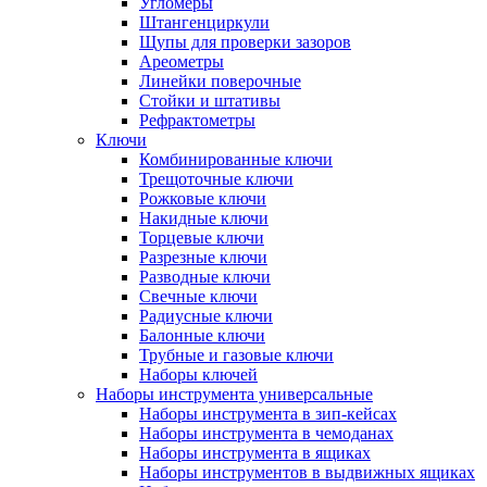
Угломеры
Штангенциркули
Щупы для проверки зазоров
Ареометры
Линейки поверочные
Стойки и штативы
Рефрактометры
Ключи
Комбинированные ключи
Трещоточные ключи
Рожковые ключи
Накидные ключи
Торцевые ключи
Разрезные ключи
Разводные ключи
Свечные ключи
Радиусные ключи
Балонные ключи
Трубные и газовые ключи
Наборы ключей
Наборы инструмента универсальные
Наборы инструмента в зип-кейсах
Наборы инструмента в чемоданах
Наборы инструмента в ящиках
Наборы инструментов в выдвижных ящиках