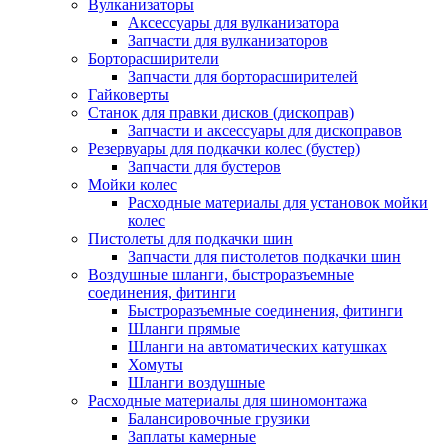
Вулканизаторы
Аксессуары для вулканизатора
Запчасти для вулканизаторов
Борторасширители
Запчасти для борторасширителей
Гайковерты
Станок для правки дисков (дископрав)
Запчасти и аксессуары для дископравов
Резервуары для подкачки колес (бустер)
Запчасти для бустеров
Мойки колес
Расходные материалы для установок мойки
колес
Пистолеты для подкачки шин
Запчасти для пистолетов подкачки шин
Воздушные шланги, быстроразъемные
соединения, фитинги
Быстроразъемные соединения, фитинги
Шланги прямые
Шланги на автоматических катушках
Хомуты
Шланги воздушные
Расходные материалы для шиномонтажа
Балансировочные грузики
Заплаты камерные