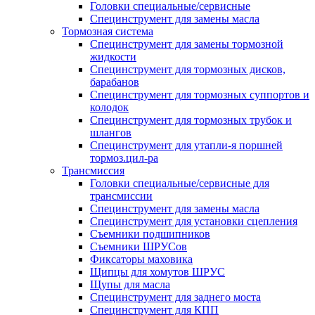
Головки специальные/сервисные
Специнструмент для замены масла
Тормозная система
Специнструмент для замены тормозной
жидкости
Специнструмент для тормозных дисков,
барабанов
Специнструмент для тормозных суппортов и
колодок
Специнструмент для тормозных трубок и
шлангов
Специнструмент для утапли-я поршней
тормоз.цил-ра
Трансмиссия
Головки специальные/сервисные для
трансмиссии
Специнструмент для замены масла
Специнструмент для установки сцепления
Съемники подшипников
Съемники ШРУСов
Фиксаторы маховика
Щипцы для хомутов ШРУС
Щупы для масла
Специнструмент для заднего моста
Специнструмент для КПП