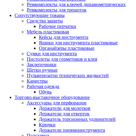
Ремкомплекты для ключей динамометрических
Ремкомплекты для трещоток
Сопутствующие товары
Средства защиты
Рабочие перчатки
Мебель пластиковая
Кейсы для инструмента
Ящики для инструмента пластиковые
Органайзеры пластиковые
Сумки для инструмента
Пистолеты для герметиков и клея
Заклепочники
Щетки ручные
Пульверизатор технических жидкостей
Канистры
Рабочая одежда
Обувь
Торгово-выставочное оборудование
Аксессуары для перфорации
Держатели для молотков
Держатели для отверток
Держатель торсионных удлинителей
Крючки
Держатели пневмоинструмента
Подставки