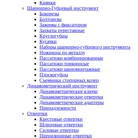
Киянки
Шарнирно-Губцевый инструмент
Бокорезы
Болторезы
Зажимы с фиксатором
Захваты переставные
Круглогубцы
Кусачки
Наборы шарнирно-губцевого инструмента
Ножницы по металлу
Пассатижи комбинированные
Пассатижи тонконосые
Пассатижи шиномонтажные
Плоскогубцы
Съемники стопорных колец
Динамометрический инструмент
Динамометрические ключи
Динамометрические отвертки
Динамометрические адаптеры
Принадлежности
Отвертки
Крестовые отвертки
Шлицевые отвертки
Силовые отвертки
Прецизионные отвертки