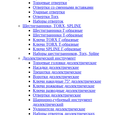
Торцевые отвертки
Отвертки со сменными вставками
Ударные отвертки
Отвертки Torx
Наборы отверток
Шестигранники, TORX, SPLINE
Шестигранники Г-образные
Шестигранники Т-образные
Ключи TORX Г-образные
Ключи TORX Т-образные
Ключи SPLINE Г-образные
Наборы шестигранников, Torx, Spline
Диэлектрический инструмент
Торцевые головки диэлектрические
Насадки диэлектрические
Трещотки диэлектрические
Воротки диэлектрические
Ключи накидные 75° диэлектрические
Ключи рожковые диэлектрические
Ключи разводные диэлектрические
Отвертки диэлектрические
Шарнирно-губцевый инструмент
диэлектрический
Удлинители диэлектрические
Наборы отверток диэлектрических