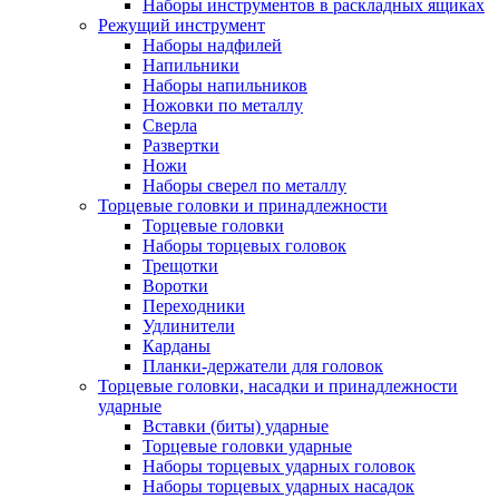
Наборы инструментов в раскладных ящиках
Режущий инструмент
Наборы надфилей
Напильники
Наборы напильников
Ножовки по металлу
Сверла
Развертки
Ножи
Наборы сверел по металлу
Торцевые головки и принадлежности
Торцевые головки
Наборы торцевых головок
Трещотки
Воротки
Переходники
Удлинители
Карданы
Планки-держатели для головок
Торцевые головки, насадки и принадлежности
ударные
Вставки (биты) ударные
Торцевые головки ударные
Наборы торцевых ударных головок
Наборы торцевых ударных насадок