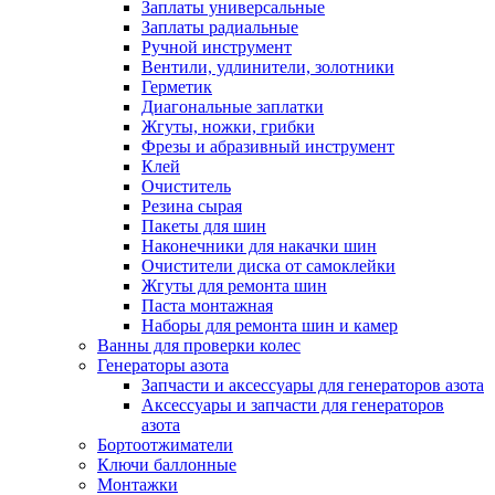
Заплаты универсальные
Заплаты радиальные
Ручной инструмент
Вентили, удлинители, золотники
Герметик
Диагональные заплатки
Жгуты, ножки, грибки
Фрезы и абразивный инструмент
Клей
Очиститель
Резина сырая
Пакеты для шин
Наконечники для накачки шин
Очистители диска от самоклейки
Жгуты для ремонта шин
Паста монтажная
Наборы для ремонта шин и камер
Ванны для проверки колес
Генераторы азота
Запчасти и аксессуары для генераторов азота
Аксессуары и запчасти для генераторов
азота
Бортоотжиматели
Ключи баллонные
Монтажки