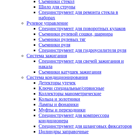
Съемники стекол
Шило для струны
Специнструмент для ремонта стекла в
наборах
Рулевое управление
Специнструмент для поворотных кулаков
Съемники рулевой сошки, шарнира
Съемники рулевых тяг
Съемники руля
Специнструмент для гидроусилителя руля
Система зажигания
Специнструмент для свечей зажигания и
накала
Съемники катушек зажигания
Система кондиционирования
Детекторы утечек
Ключи специальные/сервисные
Коллекторы манометрические
Кольца и золотники
Лампы и фонарики
Муфты и переходники
Специнструмент для компрессора
кондиционера
Специнструмент для шланговых фиксаторов
Цилиндры заправочные