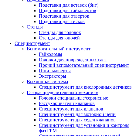
Подставки для вставок (бит)
Подставки для гайковертов
Подставки для отверток
Подставки для тисков
Стенды
Стенды для головок
Стенды для ключей
Специнструмент
Вспомогательный инструмент
Гайколомы
Головки для поврежденных гаек
Прочий вспомогательный специнструмент
Шпильковерты
Экстракторы
Выхлопная система
Специнструмент для кислородных датчиков
Газораспределительный механизм
Головки специальные/сервисные
Рассухариватели клапанов
Специнструмент для клапанов
Специнструмент для моторной цепи
Специнструмент для седел клапанов
Специнструмент для установки и контроля
фаз ГРМ