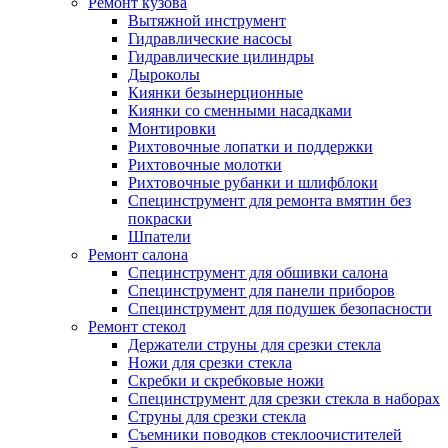
Ремонт кузова
Вытяжной инструмент
Гидравлические насосы
Гидравлические цилиндры
Дыроколы
Киянки безынерционные
Киянки со сменными насадками
Монтировки
Рихтовочные лопатки и поддержки
Рихтовочные молотки
Рихтовочные рубанки и шлифблоки
Специнструмент для ремонта вмятин без
покраски
Шпатели
Ремонт салона
Специнструмент для обшивки салона
Специнструмент для панели приборов
Специнструмент для подушек безопасности
Ремонт стекол
Держатели струны для срезки стекла
Ножи для срезки стекла
Скребки и скребковые ножи
Специнструмент для срезки стекла в наборах
Струны для срезки стекла
Съемники поводков стеклоочистителей