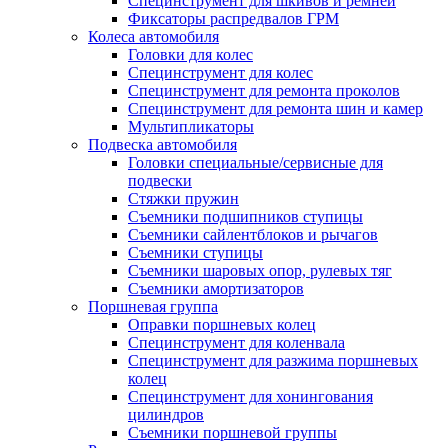
Специнструмент для шкивов и ремней
Фиксаторы распредвалов ГРМ
Колеса автомобиля
Головки для колес
Специнструмент для колес
Специнструмент для ремонта проколов
Специнструмент для ремонта шин и камер
Мультипликаторы
Подвеска автомобиля
Головки специальные/сервисные для
подвески
Стяжки пружин
Съемники подшипников ступицы
Съемники сайлентблоков и рычагов
Съемники ступицы
Съемники шаровых опор, рулевых тяг
Съемники амортизаторов
Поршневая группа
Оправки поршневых колец
Специнструмент для коленвала
Специнструмент для разжима поршневых
колец
Специнструмент для хонингования
цилиндров
Съемники поршневой группы