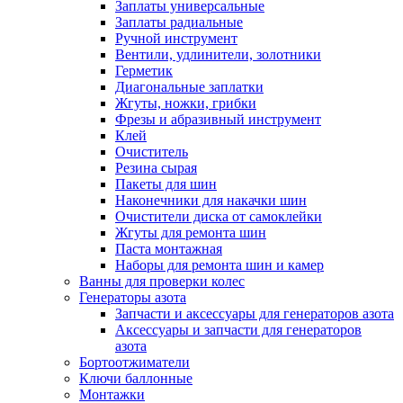
Заплаты универсальные
Заплаты радиальные
Ручной инструмент
Вентили, удлинители, золотники
Герметик
Диагональные заплатки
Жгуты, ножки, грибки
Фрезы и абразивный инструмент
Клей
Очиститель
Резина сырая
Пакеты для шин
Наконечники для накачки шин
Очистители диска от самоклейки
Жгуты для ремонта шин
Паста монтажная
Наборы для ремонта шин и камер
Ванны для проверки колес
Генераторы азота
Запчасти и аксессуары для генераторов азота
Аксессуары и запчасти для генераторов
азота
Бортоотжиматели
Ключи баллонные
Монтажки