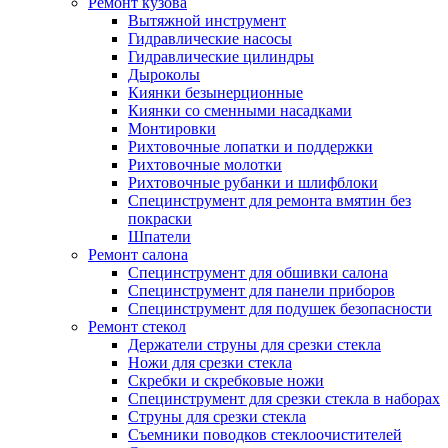
Ремонт кузова
Вытяжной инструмент
Гидравлические насосы
Гидравлические цилиндры
Дыроколы
Киянки безынерционные
Киянки со сменными насадками
Монтировки
Рихтовочные лопатки и поддержки
Рихтовочные молотки
Рихтовочные рубанки и шлифблоки
Специнструмент для ремонта вмятин без
покраски
Шпатели
Ремонт салона
Специнструмент для обшивки салона
Специнструмент для панели приборов
Специнструмент для подушек безопасности
Ремонт стекол
Держатели струны для срезки стекла
Ножи для срезки стекла
Скребки и скребковые ножи
Специнструмент для срезки стекла в наборах
Струны для срезки стекла
Съемники поводков стеклоочистителей