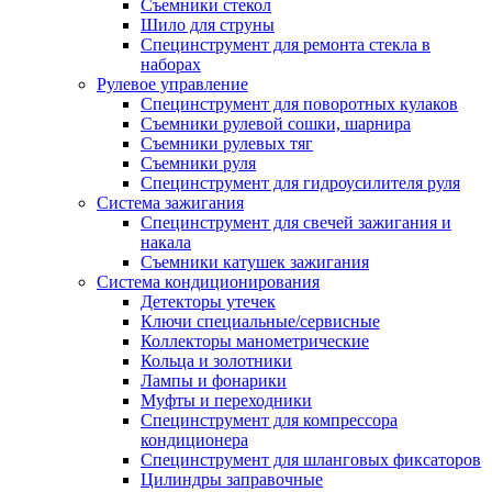
Съемники стекол
Шило для струны
Специнструмент для ремонта стекла в
наборах
Рулевое управление
Специнструмент для поворотных кулаков
Съемники рулевой сошки, шарнира
Съемники рулевых тяг
Съемники руля
Специнструмент для гидроусилителя руля
Система зажигания
Специнструмент для свечей зажигания и
накала
Съемники катушек зажигания
Система кондиционирования
Детекторы утечек
Ключи специальные/сервисные
Коллекторы манометрические
Кольца и золотники
Лампы и фонарики
Муфты и переходники
Специнструмент для компрессора
кондиционера
Специнструмент для шланговых фиксаторов
Цилиндры заправочные