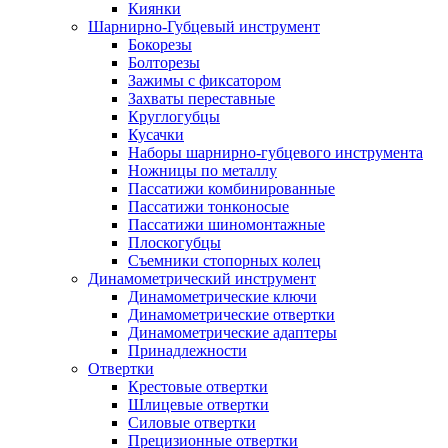
Киянки
Шарнирно-Губцевый инструмент
Бокорезы
Болторезы
Зажимы с фиксатором
Захваты переставные
Круглогубцы
Кусачки
Наборы шарнирно-губцевого инструмента
Ножницы по металлу
Пассатижи комбинированные
Пассатижи тонконосые
Пассатижи шиномонтажные
Плоскогубцы
Съемники стопорных колец
Динамометрический инструмент
Динамометрические ключи
Динамометрические отвертки
Динамометрические адаптеры
Принадлежности
Отвертки
Крестовые отвертки
Шлицевые отвертки
Силовые отвертки
Прецизионные отвертки