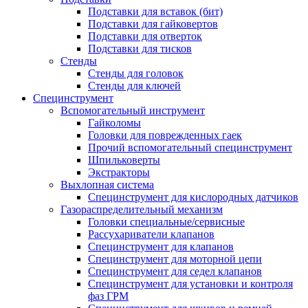
Подставки для вставок (бит)
Подставки для гайковертов
Подставки для отверток
Подставки для тисков
Стенды
Стенды для головок
Стенды для ключей
Специнструмент
Вспомогательный инструмент
Гайколомы
Головки для поврежденных гаек
Прочий вспомогательный специнструмент
Шпильковерты
Экстракторы
Выхлопная система
Специнструмент для кислородных датчиков
Газораспределительный механизм
Головки специальные/сервисные
Рассухариватели клапанов
Специнструмент для клапанов
Специнструмент для моторной цепи
Специнструмент для седел клапанов
Специнструмент для установки и контроля
фаз ГРМ