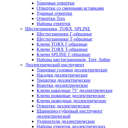
Торцевые отвертки
Отвертки со сменными вставками
Ударные отвертки
Отвертки Torx
Наборы отверток
Шестигранники, TORX, SPLINE
Шестигранники Г-образные
Шестигранники Т-образные
Ключи TORX Г-образные
Ключи TORX Т-образные
Ключи SPLINE Г-образные
Наборы шестигранников, Torx, Spline
Диэлектрический инструмент
Торцевые головки диэлектрические
Насадки диэлектрические
Трещотки диэлектрические
Воротки диэлектрические
Ключи накидные 75° диэлектрические
Ключи рожковые диэлектрические
Ключи разводные диэлектрические
Отвертки диэлектрические
Шарнирно-губцевый инструмент
диэлектрический
Удлинители диэлектрические
Наборы отверток диэлектрических