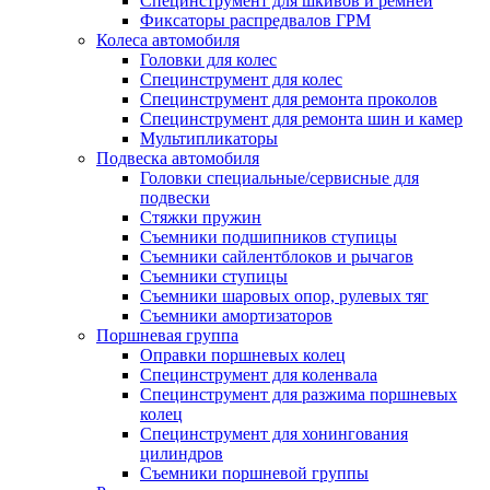
Специнструмент для шкивов и ремней
Фиксаторы распредвалов ГРМ
Колеса автомобиля
Головки для колес
Специнструмент для колес
Специнструмент для ремонта проколов
Специнструмент для ремонта шин и камер
Мультипликаторы
Подвеска автомобиля
Головки специальные/сервисные для
подвески
Стяжки пружин
Съемники подшипников ступицы
Съемники сайлентблоков и рычагов
Съемники ступицы
Съемники шаровых опор, рулевых тяг
Съемники амортизаторов
Поршневая группа
Оправки поршневых колец
Специнструмент для коленвала
Специнструмент для разжима поршневых
колец
Специнструмент для хонингования
цилиндров
Съемники поршневой группы