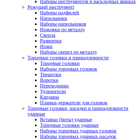
Наборы инструментов в раскладных ящиках
Режущий инструмент
Наборы надфилей
Напильники
Наборы напильников
Ножовки по металлу
Сверла
Развертки
Ножи
Наборы сверел по металлу
Торцевые головки и принадлежности
Торцевые головки
Наборы торцевых головок
Трещотки
Воротки
Переходники
Удлинители
Карданы
Планки-держатели для головок
Торцевые головки, насадки и принадлежности
ударные
Вставки (биты) ударные
Торцевые головки ударные
Наборы торцевых ударных головок
Наборы торцевых ударных насадок