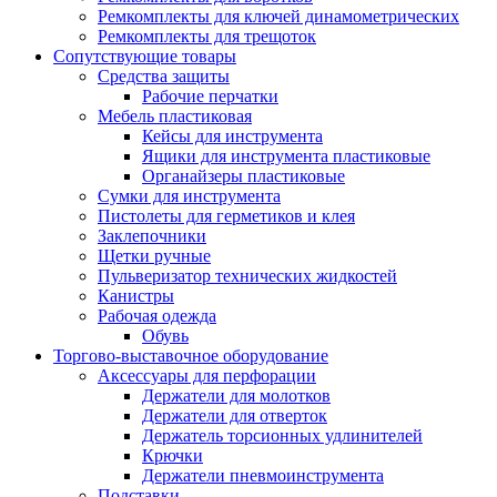
Ремкомплекты для ключей динамометрических
Ремкомплекты для трещоток
Сопутствующие товары
Средства защиты
Рабочие перчатки
Мебель пластиковая
Кейсы для инструмента
Ящики для инструмента пластиковые
Органайзеры пластиковые
Сумки для инструмента
Пистолеты для герметиков и клея
Заклепочники
Щетки ручные
Пульверизатор технических жидкостей
Канистры
Рабочая одежда
Обувь
Торгово-выставочное оборудование
Аксессуары для перфорации
Держатели для молотков
Держатели для отверток
Держатель торсионных удлинителей
Крючки
Держатели пневмоинструмента
Подставки