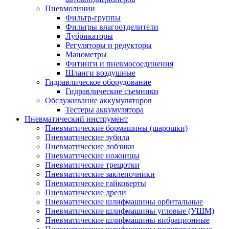
Пневмолинии
Фильтр-группы
Фильтры влагоотделители
Лубрикаторы
Регуляторы и редукторы
Манометры
Фитинги и пневмосоединения
Шланги воздушные
Гидравлическое оборудование
Гидравлические съемники
Обслуживание аккумуляторов
Тестеры аккумулятора
Пневматический инструмент
Пневматические бормашины (шарошки)
Пневматические зубила
Пневматические лобзики
Пневматические ножницы
Пневматические трещотки
Пневматические заклепочники
Пневматические гайковерты
Пневматические дрели
Пневматические шлифмашины орбитальные
Пневматические шлифмашины угловые (УШМ)
Пневматические шлифмашины вибрационные