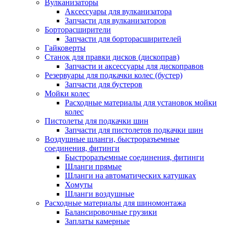
Вулканизаторы
Аксессуары для вулканизатора
Запчасти для вулканизаторов
Борторасширители
Запчасти для борторасширителей
Гайковерты
Станок для правки дисков (дископрав)
Запчасти и аксессуары для дископравов
Резервуары для подкачки колес (бустер)
Запчасти для бустеров
Мойки колес
Расходные материалы для установок мойки
колес
Пистолеты для подкачки шин
Запчасти для пистолетов подкачки шин
Воздушные шланги, быстроразъемные
соединения, фитинги
Быстроразъемные соединения, фитинги
Шланги прямые
Шланги на автоматических катушках
Хомуты
Шланги воздушные
Расходные материалы для шиномонтажа
Балансировочные грузики
Заплаты камерные