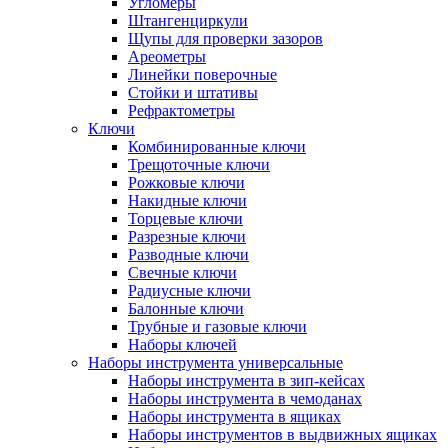
Угломеры
Штангенциркули
Щупы для проверки зазоров
Ареометры
Линейки поверочные
Стойки и штативы
Рефрактометры
Ключи
Комбинированные ключи
Трещоточные ключи
Рожковые ключи
Накидные ключи
Торцевые ключи
Разрезные ключи
Разводные ключи
Свечные ключи
Радиусные ключи
Балонные ключи
Трубные и газовые ключи
Наборы ключей
Наборы инструмента универсальные
Наборы инструмента в зип-кейсах
Наборы инструмента в чемоданах
Наборы инструмента в ящиках
Наборы инструментов в выдвижных ящиках