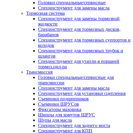
Головки специальные/сервисные
Специнструмент для замены масла
Тормозная система
Специнструмент для замены тормозной
жидкости
Специнструмент для тормозных дисков,
барабанов
Специнструмент для тормозных суппортов и
колодок
Специнструмент для тормозных трубок и
шлангов
Специнструмент для утапли-я поршней
тормоз.цил-ра
Трансмиссия
Головки специальные/сервисные для
трансмиссии
Специнструмент для замены масла
Специнструмент для установки сцепления
Съемники подшипников
Съемники ШРУСов
Фиксаторы маховика
Щипцы для хомутов ШРУС
Щупы для масла
Специнструмент для заднего моста
Специнструмент для КПП