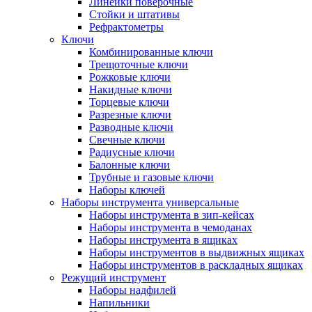
Линейки поверочные
Стойки и штативы
Рефрактометры
Ключи
Комбинированные ключи
Трещоточные ключи
Рожковые ключи
Накидные ключи
Торцевые ключи
Разрезные ключи
Разводные ключи
Свечные ключи
Радиусные ключи
Балонные ключи
Трубные и газовые ключи
Наборы ключей
Наборы инструмента универсальные
Наборы инструмента в зип-кейсах
Наборы инструмента в чемоданах
Наборы инструмента в ящиках
Наборы инструментов в выдвижных ящиках
Наборы инструментов в раскладных ящиках
Режущий инструмент
Наборы надфилей
Напильники