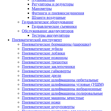
Регуляторы и редукторы
Манометры
Фитинги и пневмосоединения
Шланги воздушные
Гидравлическое оборудование
Гидравлические съемники
Обслуживание аккумуляторов
Тестеры аккумулятора
Пневматический инструмент
Пневматические бормашины (шарошки)
Пневматические зубила
Пневматические лобзики
Пневматические ножницы
Пневматические трещотки
Пневматические заклепочники
Пневматические гайковерты
Пневматические дрели
Пневматические шлифмашины орбитальные
Пневматические шлифмашины угловые (УШМ)
Пневматические шлифмашины вибрационные
Пневматические шлифмашины полировальные
Пневматические машины зачистные
Пневматические ножи
Пневматические шуруповерты