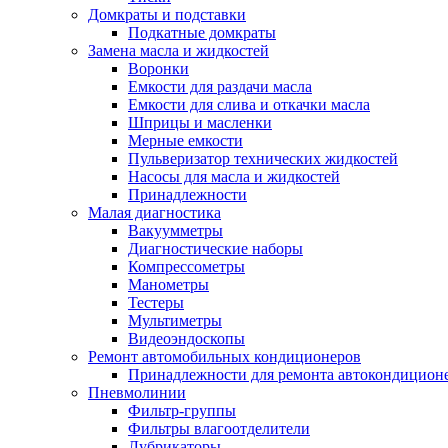
Домкраты и подставки
Подкатные домкраты
Замена масла и жидкостей
Воронки
Емкости для раздачи масла
Емкости для слива и откачки масла
Шприцы и масленки
Мерные емкости
Пульверизатор технических жидкостей
Насосы для масла и жидкостей
Принадлежности
Малая диагностика
Вакуумметры
Диагностические наборы
Компрессометры
Манометры
Тестеры
Мультиметры
Видеоэндоскопы
Ремонт автомобильных кондиционеров
Принадлежности для ремонта автокондицион
Пневмолинии
Фильтр-группы
Фильтры влагоотделители
Лубрикаторы