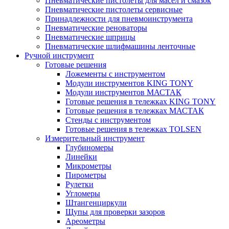
Пневматические пистолеты для масел и смазок
Пневматические пистолеты сервисные
Принадлежности для пневмоинструмента
Пневматические реноваторы
Пневматические шприцы
Пневматические шлифмашины ленточные
Ручной инструмент
Готовые решения
Ложементы с инструментом
Модули инструментов KING TONY
Модули инструментов МАСТАК
Готовые решения в тележках KING TONY
Готовые решения в тележках МАСТАК
Стенды с инструментом
Готовые решения в тележках TOLSEN
Измерительный инструмент
Глубиномеры
Линейки
Микрометры
Пирометры
Рулетки
Угломеры
Штангенциркули
Щупы для проверки зазоров
Ареометры