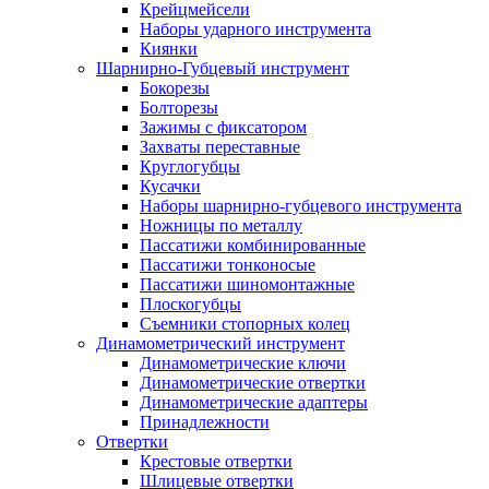
Крейцмейсели
Наборы ударного инструмента
Киянки
Шарнирно-Губцевый инструмент
Бокорезы
Болторезы
Зажимы с фиксатором
Захваты переставные
Круглогубцы
Кусачки
Наборы шарнирно-губцевого инструмента
Ножницы по металлу
Пассатижи комбинированные
Пассатижи тонконосые
Пассатижи шиномонтажные
Плоскогубцы
Съемники стопорных колец
Динамометрический инструмент
Динамометрические ключи
Динамометрические отвертки
Динамометрические адаптеры
Принадлежности
Отвертки
Крестовые отвертки
Шлицевые отвертки