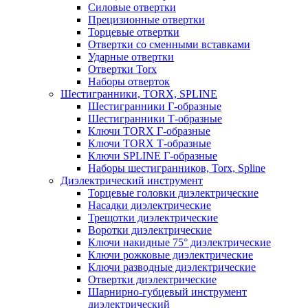
Силовые отвертки
Прецизионные отвертки
Торцевые отвертки
Отвертки со сменными вставками
Ударные отвертки
Отвертки Torx
Наборы отверток
Шестигранники, TORX, SPLINE
Шестигранники Г-образные
Шестигранники Т-образные
Ключи TORX Г-образные
Ключи TORX Т-образные
Ключи SPLINE Г-образные
Наборы шестигранников, Torx, Spline
Диэлектрический инструмент
Торцевые головки диэлектрические
Насадки диэлектрические
Трещотки диэлектрические
Воротки диэлектрические
Ключи накидные 75° диэлектрические
Ключи рожковые диэлектрические
Ключи разводные диэлектрические
Отвертки диэлектрические
Шарнирно-губцевый инструмент
диэлектрический