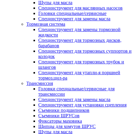
Щупы для масла
Специнструмент для маслянных насосов
Головки специальные/сервисные
Специнструмент для замены масла
Тормозная система
Специнструмент для замены тормозной
жидкости
Специнструмент для тормозных дисков,
барабанов
Специнструмент для тормозных суппортов и
колодок
Специнструмент для тормозных трубок и
шлангов
Специнструмент для утапли-я поршней
тормоз.цил-ра
Трансмиссия
Головки специальные/сервисные для
трансмиссии
Специнструмент для замены масла
Специнструмент для установки сцепления
Съемники подшипников
Съемники ШРУСов
Фиксаторы маховика
Щипцы для хомутов ШРУС
Щупы для масла