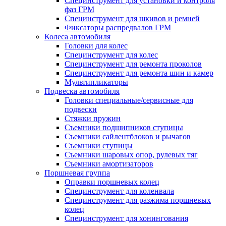
Специнструмент для установки и контроля
фаз ГРМ
Специнструмент для шкивов и ремней
Фиксаторы распредвалов ГРМ
Колеса автомобиля
Головки для колес
Специнструмент для колес
Специнструмент для ремонта проколов
Специнструмент для ремонта шин и камер
Мультипликаторы
Подвеска автомобиля
Головки специальные/сервисные для
подвески
Стяжки пружин
Съемники подшипников ступицы
Съемники сайлентблоков и рычагов
Съемники ступицы
Съемники шаровых опор, рулевых тяг
Съемники амортизаторов
Поршневая группа
Оправки поршневых колец
Специнструмент для коленвала
Специнструмент для разжима поршневых
колец
Специнструмент для хонингования