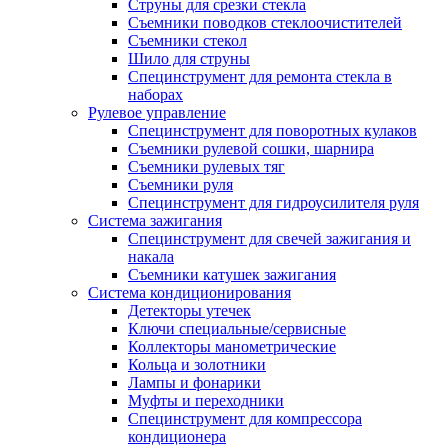
Струны для срезки стекла
Съемники поводков стеклоочистителей
Съемники стекол
Шило для струны
Специнструмент для ремонта стекла в
наборах
Рулевое управление
Специнструмент для поворотных кулаков
Съемники рулевой сошки, шарнира
Съемники рулевых тяг
Съемники руля
Специнструмент для гидроусилителя руля
Система зажигания
Специнструмент для свечей зажигания и
накала
Съемники катушек зажигания
Система кондиционирования
Детекторы утечек
Ключи специальные/сервисные
Коллекторы манометрические
Кольца и золотники
Лампы и фонарики
Муфты и переходники
Специнструмент для компрессора
кондиционера