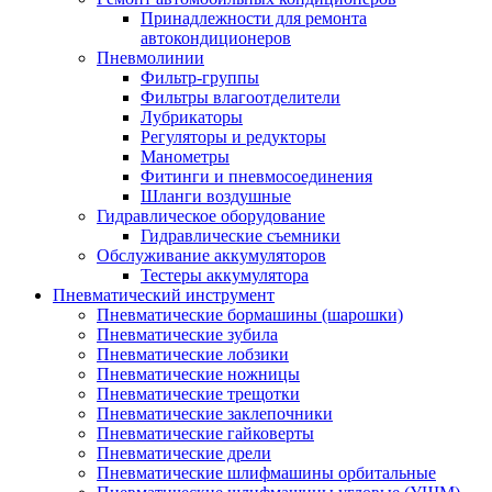
Принадлежности для ремонта
автокондиционеров
Пневмолинии
Фильтр-группы
Фильтры влагоотделители
Лубрикаторы
Регуляторы и редукторы
Манометры
Фитинги и пневмосоединения
Шланги воздушные
Гидравлическое оборудование
Гидравлические съемники
Обслуживание аккумуляторов
Тестеры аккумулятора
Пневматический инструмент
Пневматические бормашины (шарошки)
Пневматические зубила
Пневматические лобзики
Пневматические ножницы
Пневматические трещотки
Пневматические заклепочники
Пневматические гайковерты
Пневматические дрели
Пневматические шлифмашины орбитальные