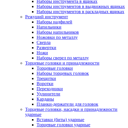
Наборы инструмента в ящиках
Наборы инструментов в выдвижных ящиках
Наборы инструментов в раскладных ящиках
Режущий инструмент
Наборы надфилей
Напильники
Наборы напильников
Ножовки по металлу
Сверла
Развертки
Ножи
Наборы сверел по металлу
Торцевые головки и принадлежности
Торцевые головки
Наборы торцевых головок
Трещотки
Воротки
Переходники
Удлинители
Карданы
Планки-держатели для головок
Торцевые головки, насадки и принадлежности
ударные
Вставки (биты) ударные
Торцевые головки ударные