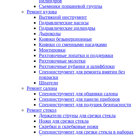
цилиндров
Съемники поршневой группы
Ремонт кузова
Вытяжной инструмент
Гидравлические насосы
Гидравлические цилиндры
Дыроколы
Киянки безынерционные
Киянки со сменными насадками
Монтировки
Рихтовочные лопатки и поддержки
Рихтовочные молотки
Рихтовочные рубанки и шлифблоки
Специнструмент для ремонта вмятин без
покраски
Шпатели
Ремонт салона
Специнструмент для обшивки салона
Специнструмент для панели приборов
Специнструмент для подушек безопасности
Ремонт стекол
Держатели струны для срезки стекла
Ножи для срезки стекла
Скребки и скребковые ножи
Специнструмент для срезки стекла в наборах