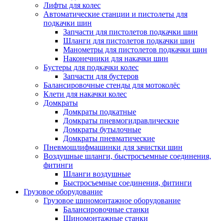
Лифты для колес
Автоматические станции и пистолеты для
подкачки шин
Запчасти для пистолетов подкачки шин
Шланги для пистолетов подкачки шин
Манометры для пистолетов подкачки шин
Наконечники для накачки шин
Бустеры для подкачки колес
Запчасти для бустеров
Балансировочные стенды для мотоколёс
Клети для накачки колес
Домкраты
Домкраты подкатные
Домкраты пневмогидравлические
Домкраты бутылочные
Домкраты пневматические
Пневмошлифмашинки для зачистки шин
Воздушные шланги, быстросъемные соединения,
фитинги
Шланги воздушные
Быстросъемные соединения, фитинги
Грузовое оборудование
Грузовое шиномонтажное оборудование
Балансировочные станки
Шиномонтажные станки