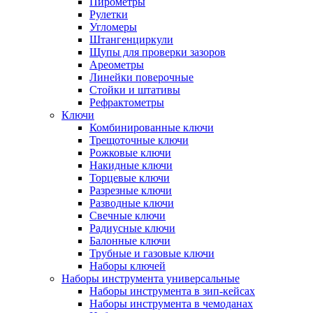
Пирометры
Рулетки
Угломеры
Штангенциркули
Щупы для проверки зазоров
Ареометры
Линейки поверочные
Стойки и штативы
Рефрактометры
Ключи
Комбинированные ключи
Трещоточные ключи
Рожковые ключи
Накидные ключи
Торцевые ключи
Разрезные ключи
Разводные ключи
Свечные ключи
Радиусные ключи
Балонные ключи
Трубные и газовые ключи
Наборы ключей
Наборы инструмента универсальные
Наборы инструмента в зип-кейсах
Наборы инструмента в чемоданах