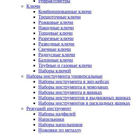
Рефрактометры
Ключи
Комбинированные ключи
Трещоточные ключи
Рожковые ключи
Накидные ключи
Торцевые ключи
Разрезные ключи
Разводные ключи
Свечные ключи
Радиусные ключи
Балонные ключи
Трубные и газовые ключи
Наборы ключей
Наборы инструмента универсальные
Наборы инструмента в зип-кейсах
Наборы инструмента в чемоданах
Наборы инструмента в ящиках
Наборы инструментов в выдвижных ящиках
Наборы инструментов в раскладных ящиках
Режущий инструмент
Наборы надфилей
Напильники
Наборы напильников
Ножовки по металлу