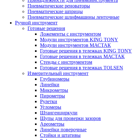
Принадлежности для пневмоинструмента
Пневматические реноваторы
Пневматические шприцы
Пневматические шлифмашины ленточные
Ручной инструмент
Готовые решения
Ложементы с инструментом
Модули инструментов KING TONY
Модули инструментов МАСТАК
Готовые решения в тележках KING TONY
Готовые решения в тележках МАСТАК
Стенды с инструментом
Готовые решения в тележках TOLSEN
Измерительный инструмент
Глубиномеры
Линейки
Микрометры
Пирометры
Рулетки
Угломеры
Штангенциркули
Щупы для проверки зазоров
Ареометры
Линейки поверочные
Стойки и штативы