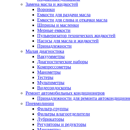
Замена масла и жидкостей
Воронки
Емкости для раздачи масла
Емкости для слива и откачки масла
Шприцы и масленки
Мерные емкости
Пульверизатор технических жидкостей
Насосы для масла и жидкостей
Принадлежности
Малая диагностика
Вакуумметры
Диагностические наборы
Компрессометры
Манометры
Тестеры
Мультиметры
Видеоэндоскопы
Ремонт автомобильных кондиционеров
Принадлежности для ремонта автокондицион
Пневмолинии
Фильтр-группы
Фильтры влагоотделители
Лубрикаторы
Регуляторы и редукторы
Манометры