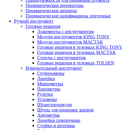
Принадлежности для пневмоинструмента
Пневматические реноваторы
Пневматические шприцы
Пневматические шлифмашины ленточные
Ручной инструмент
Готовые решения
Ложементы с инструментом
Модули инструментов KING TONY
Модули инструментов МАСТАК
Готовые решения в тележках KING TONY
Готовые решения в тележках МАСТАК
Стенды с инструментом
Готовые решения в тележках TOLSEN
Измерительный инструмент
Глубиномеры
Линейки
Микрометры
Пирометры
Рулетки
Угломеры
Штангенциркули
Щупы для проверки зазоров
Ареометры
Линейки поверочные
Стойки и штативы