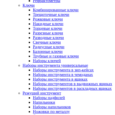
Рефрактометры
Ключи
Комбинированные ключи
Трещоточные ключи
Рожковые ключи
Накидные ключи
Торцевые ключи
Разрезные ключи
Разводные ключи
Свечные ключи
Радиусные ключи
Балонные ключи
Трубные и газовые ключи
Наборы ключей
Наборы инструмента универсальные
Наборы инструмента в зип-кейсах
Наборы инструмента в чемоданах
Наборы инструмента в ящиках
Наборы инструментов в выдвижных ящиках
Наборы инструментов в раскладных ящиках
Режущий инструмент
Наборы надфилей
Напильники
Наборы напильников
Ножовки по металлу