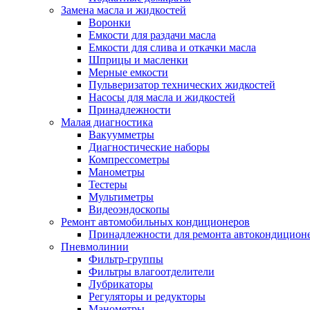
Замена масла и жидкостей
Воронки
Емкости для раздачи масла
Емкости для слива и откачки масла
Шприцы и масленки
Мерные емкости
Пульверизатор технических жидкостей
Насосы для масла и жидкостей
Принадлежности
Малая диагностика
Вакуумметры
Диагностические наборы
Компрессометры
Манометры
Тестеры
Мультиметры
Видеоэндоскопы
Ремонт автомобильных кондиционеров
Принадлежности для ремонта автокондицион
Пневмолинии
Фильтр-группы
Фильтры влагоотделители
Лубрикаторы
Регуляторы и редукторы
Манометры